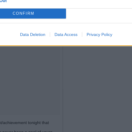
Out
CONFIRM
Data Deletion
Data Access
Privacy Policy
t/achievement tonight that
’s never been a goal of yours