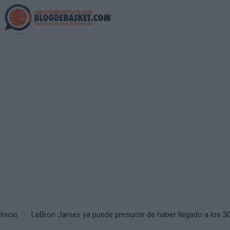
Skip
to
main
content
Breadcrumb
Inicio
LeBron James ya puede presumir de haber llegado a los 3