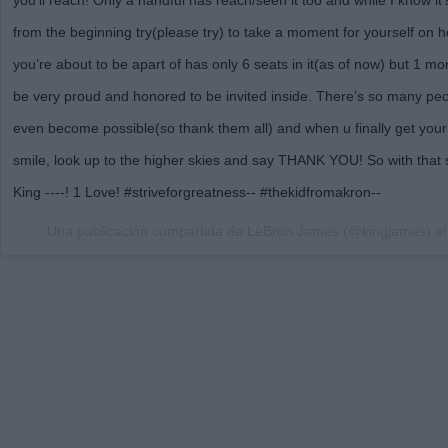
from the beginning try(please try) to take a moment for yourself on
you’re about to be apart of has only 6 seats in it(as of now) but 1 m
be very proud and honored to be invited inside. There’s so many peo
even become possible(so thank them all) and when u finally get you
smile, look up to the higher skies and say THANK YOU! So with that
King ----! 1 Love! #striveforgreatness-- #thekidfromakron--
Una publicación compartida de
LeBron James
(@kingjames) e