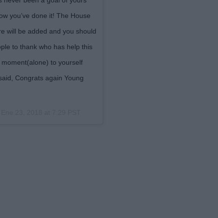
 how you’ve done it! The House
ore will be added and you should
ple to thank who has help this
r moment(alone) to yourself
 said, Congrats again Young
l
Ene 23, 2018 at 7:29 PST