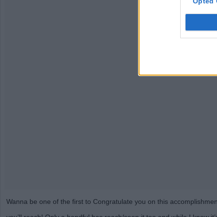
Opted 
Wanna be one of the first to Congratulate you on this accomplishmen
you’ll reach! Only a handful has reach/seen it too and while I know it