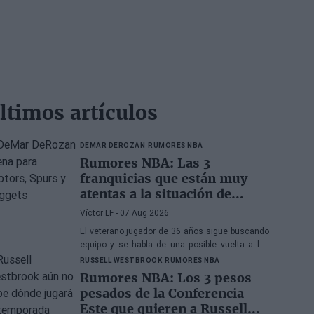
ltimos artículos
DEMAR DEROZAN
RUMORES NBA
Rumores NBA: Las 3
franquicias que están muy
atentas a la situación de
DeMar DeRozan
Víctor LF
- 07 Aug 2026
El veterano jugador de 36 años sigue buscando
equipo y se habla de una posible vuelta a los
Toronto Raptors o San Antonio Spurs, mientras
RUSSELL WESTBROOK
RUMORES NBA
Denver Nuggets también forma parte de la
Rumores NBA: Los 3 pesos
ecuación
pesados de la Conferencia
Este que quieren a Russell