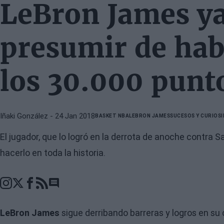
LeBron James y
presumir de hab
los 30.000 punt
Iñaki González
- 24 Jan 2018
BASKET NBA
LEBRON JAMES
SUCESOS Y CURIOS
El jugador, que lo logró en la derrota de anoche contra 
hacerlo en toda la historia.
Go to comments section
LeBron James
sigue derribando barreras y logros en su 