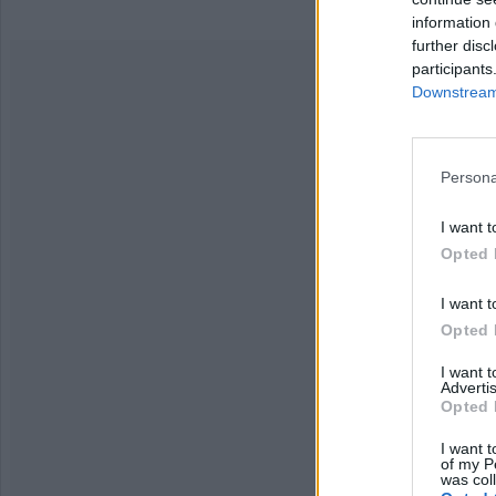
information 
further disc
participants
Downstream 
Persona
I want t
Opted 
I want t
Opted 
I want 
Advertis
Opted 
I want t
of my P
was col