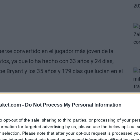
erse convertido en el jugador más joven de la
ntos, ya que lo ha hecho con 33 años y 24 días,
be Bryant y los 35 años y 179 días que lucían en el
el jugador que menos partidos ha necesitado para
sket.com -
Do Not Process My Personal Information
ar 1.107 partidos. En ese apartado se ve superado
, los 960 de Michael Jordan, y los 941 que
to opt-out of the sale, sharing to third parties, or processing of your per
formation for targeted advertising by us, please use the below opt-out s
r selection. Please note that after your opt-out request is processed y
eing interest-based ads based on personal information utilized by us or