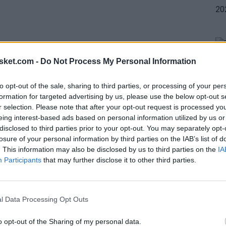
sket.com -
Do Not Process My Personal Information
to opt-out of the sale, sharing to third parties, or processing of your per
layeroftheNight
is
@Giannis_An34
! He finished
formation for targeted advertising by us, please use the below opt-out s
antasy
points.
r selection. Please note that after your opt-out request is processed y
eing interest-based ads based on personal information utilized by us or
disclosed to third parties prior to your opt-out. You may separately opt-
ly sits 3rd in the
@NBA
with 27.2 Points Per
losure of your personal information by third parties on the IAB’s list of
. This information may also be disclosed by us to third parties on the
IA
Participants
that may further disclose it to other third parties.
l Data Processing Opt Outs
s
o opt-out of the Sharing of my personal data.