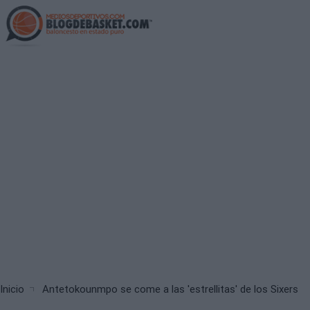
Skip
to
main
content
Breadcrumb
Inicio
Antetokounmpo se come a las 'estrellitas' de los Sixers