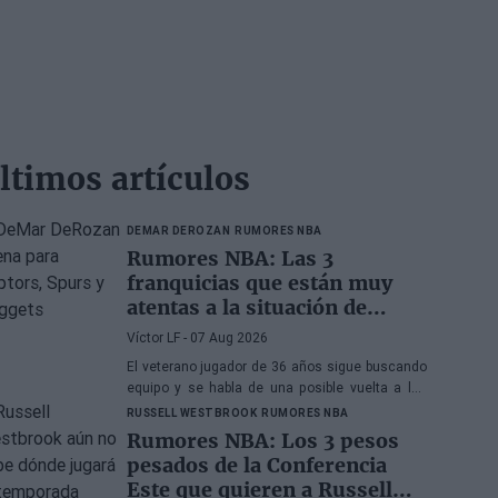
ltimos artículos
DEMAR DEROZAN
RUMORES NBA
Rumores NBA: Las 3
franquicias que están muy
atentas a la situación de
DeMar DeRozan
Víctor LF
- 07 Aug 2026
El veterano jugador de 36 años sigue buscando
equipo y se habla de una posible vuelta a los
Toronto Raptors o San Antonio Spurs, mientras
RUSSELL WESTBROOK
RUMORES NBA
Denver Nuggets también forma parte de la
Rumores NBA: Los 3 pesos
ecuación
pesados de la Conferencia
Este que quieren a Russell