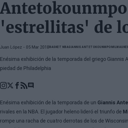
Antetokounmpo 
'estrellitas' de l
Juan López
- 05 Mar 2018
BASKET NBA
GIANNIS ANTETOKOUNMPO
MILWAUKE
Enésima exhibición de la temporada del griego Giannis
piedad de Philadelphia
Go to comments section
Enésima exhibición de la temporada de un
Giannis Ant
rivales en la NBA. El jugador heleno lideró el triunfo de
M
rompe una racha de cuatro derrotas de los de Wisconsin