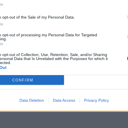
In
El jugador de origen montenegrino anotó 24 puntos
o opt-out of the Sale of my Personal Data.
icks por 126-109. El máximo anotador de los
In
base Jrue Holiday, que anotó 30 puntos. Anthony
to opt-out of processing my Personal Data for Targeted
, los mejores fueron Nowitzki y Smith Jr. Con 23
ing.
In
o opt-out of Collection, Use, Retention, Sale, and/or Sharing
ersonal Data that Is Unrelated with the Purposes for which it
Clippers ante Brooklyn Nets por 123-120 y de Indiana Pacers sobre
lected.
Out
CONFIRM
Data Deletion
Data Access
Privacy Policy