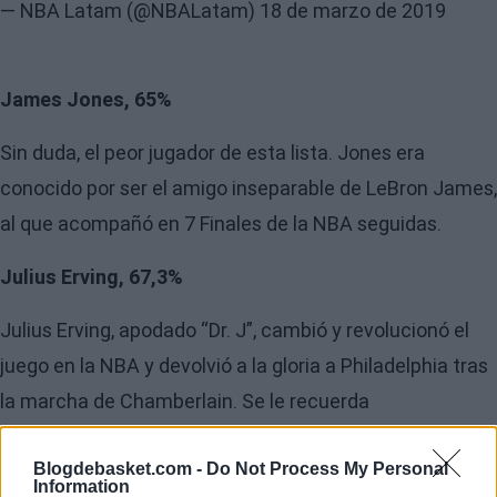
— NBA Latam (@NBALatam)
18 de marzo de 2019
James Jones, 65%
Sin duda, el peor jugador de esta lista. Jones era
conocido por ser el amigo inseparable de LeBron James,
al que acompañó en 7 Finales de la NBA seguidas.
Julius Erving, 67,3%
Julius Erving, apodado “Dr. J”, cambió y revolucionó el
juego en la NBA y devolvió a la gloria a Philadelphia tras
la marcha de Chamberlain. Se le recuerda
especialmente su famoso mate con el balón agarrado a
Blogdebasket.com -
Do Not Process My Personal
una mano.
Information