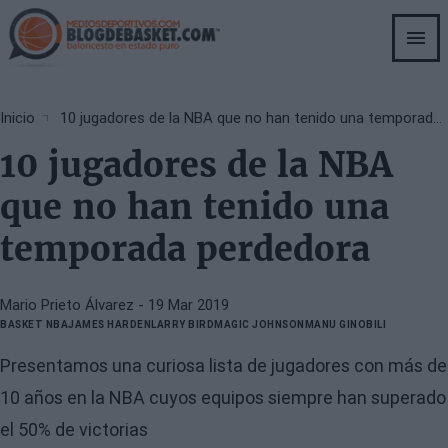
Skip
to
main
content
Breadcrumb
Inicio
10 jugadores de la NBA que no han tenido una temporada perdedora
10 jugadores de la NBA
que no han tenido una
temporada perdedora
Mario Prieto Álvarez
- 19 Mar 2019
BASKET NBA
JAMES HARDEN
LARRY BIRD
MAGIC JOHNSON
MANU GINOBILI
Presentamos una curiosa lista de jugadores con más de
10 años en la NBA cuyos equipos siempre han superado
el 50% de victorias