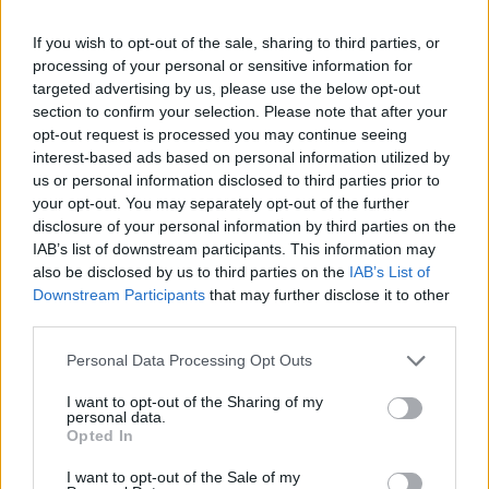
Julius Erving throws down his legendary dunk against
If you wish to opt-out of the sale, sharing to third parties, or
the Lakers in 1983.
pic.twitter.com/huvpxcmV4g
processing of your personal or sensitive information for
targeted advertising by us, please use the below opt-out
section to confirm your selection. Please note that after your
— PhilaSportsVids (@PhilaSportsVids)
7 de marzo de
opt-out request is processed you may continue seeing
2019
interest-based ads based on personal information utilized by
us or personal information disclosed to third parties prior to
your opt-out. You may separately opt-out of the further
disclosure of your personal information by third parties on the
Karl Malone, 68,8%
IAB’s list of downstream participants. This information may
also be disclosed by us to third parties on the
IAB’s List of
“El Cartero” no dejó de repartir victorias en Utah durante
Downstream Participants
that may further disclose it to other
third parties.
toda su carrera. Junto con John Stockton, formó una de
las mejores parejas de la historia. Pese a ser el 2º
Personal Data Processing Opt Outs
máximo anotador de siempre en la NBA, no ganó ningún
I want to opt-out of the Sharing of my
personal data.
anillo durante sus 19 temporadas.
Opted In
I want to opt-out of the Sale of my
Patty Mills, 69,2%