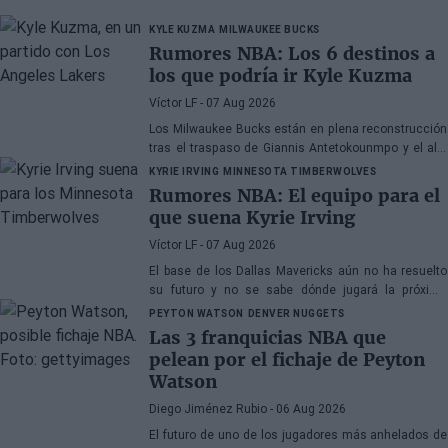
KYLE KUZMA
MILWAUKEE BUCKS
Rumores NBA: Los 6 destinos a
los que podría ir Kyle Kuzma
Víctor LF
- 07 Aug 2026
Los Milwaukee Bucks están en plena reconstrucción
tras el traspaso de Giannis Antetokounmpo y el ala-
pívot podría ser el siguiente
KYRIE IRVING
MINNESOTA TIMBERWOLVES
Rumores NBA: El equipo para el
que suena Kyrie Irving
Víctor LF
- 07 Aug 2026
El base de los Dallas Mavericks aún no ha resuelto
su futuro y no se sabe dónde jugará la próxima
temporada
PEYTON WATSON
DENVER NUGGETS
Las 3 franquicias NBA que
pelean por el fichaje de Peyton
Watson
Diego Jiménez Rubio
- 06 Aug 2026
El futuro de uno de los jugadores más anhelados de