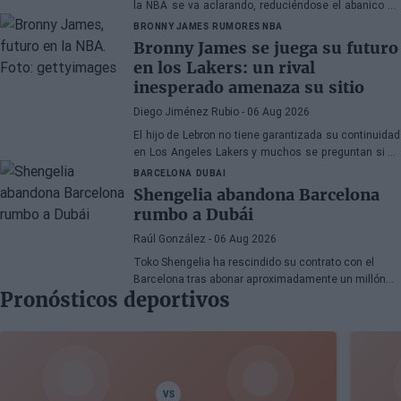
la NBA se va aclarando, reduciéndose el abanico de
franquicias candidatas a tres.
BRONNY JAMES
RUMORES NBA
Bronny James se juega su futuro
en los Lakers: un rival
inesperado amenaza su sitio
Diego Jiménez Rubio
- 06 Aug 2026
El hijo de Lebron no tiene garantizada su continuidad
en Los Angeles Lakers y muchos se preguntan si ha
hecho méritos para seguir en la NBA.
BARCELONA
DUBAI
Shengelia abandona Barcelona
rumbo a Dubái
Raúl González
- 06 Aug 2026
Toko Shengelia ha rescindido su contrato con el
Barcelona tras abonar aproximadamente un millón
Pronósticos deportivos
de euros y se ha comprometido con el Dubái para la
temporada 2026-27. El alero georgiano completó una
única campaña azulgrana en la que disputó 78
encuentros entre competiciones europeas y
domésticas.
VS