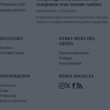
traspasos tras verano caótico
Raúl González
- 07 Aug 2026
El Barcelona logró convertir un tumultuoso mercado
estival en un balance financiero positivo. Según Marc
Mundet, la sección azulgrana ingresó cerca de tres
millones de euros procedentes de salidas de
jugadores, a pesar de un proceso de transferencias
SECCIONES
OTRAS WEBS DEL
marcado por la incertidumbre y los cambios de
GRUPO
última hora.
Archivo
Ver NBA Online
Deportevalenciano
Fichajes
Puntodebreak
INFORMACIÓN
REDES SOCIALES
Contacto
Legal
Publicidad
Sobre nosotros