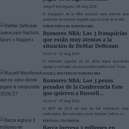
Jorge P. Borreguero
- 08 Aug 2026
El exjugador de la NBA anunció este viernes que
pretende declararse elegible para el Draft de la WNBA
de 2027
DEMAR DEROZAN
RUMORES NBA
Rumores NBA: Las 3 franquicias
que están muy atentas a la
situación de DeMar DeRozan
Víctor LF
- 07 Aug 2026
El veterano jugador de 36 años sigue buscando
equipo y se habla de una posible vuelta a los Toronto
Raptors o San Antonio Spurs, mientras Denver
RUSSELL WESTBROOK
RUMORES NBA
Nuggets también forma parte de la ecuación
Rumores NBA: Los 3 pesos
pesados de la Conferencia Este
que quieren a Russell
Westbrook
Víctor LF
- 07 Aug 2026
El MVP de 2018 es uno de los veteranos más
codiciados del mercado y tanto Boston Celtics como
Cleveland Cavaliers y Detroit Pistons estarían
EUROLIGA
LIGA ENDESA
interesados en hacerse con sus servicios
Barça ingresa 3 millones en