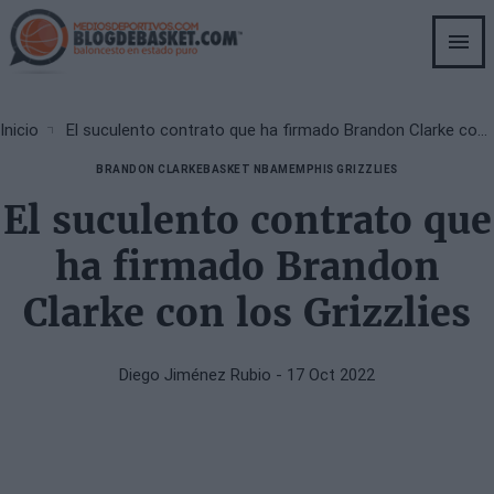
Skip
to
main
content
Breadcrumb
Inicio
El suculento contrato que ha firmado Brandon Clarke con los Grizzlies
BRANDON CLARKE
BASKET NBA
MEMPHIS GRIZZLIES
El suculento contrato que
ha firmado Brandon
Clarke con los Grizzlies
Diego Jiménez Rubio
- 17 Oct 2022