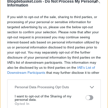
Blogdebasket.com -
Do Not Process My Personal
Information
campo y triples. Además, tiró de picaresca para dejar
en evidencia a Ben Simmons y sacarle su sexta falta.
If you wish to opt-out of the sale, sharing to third parties, or
processing of your personal or sensitive information for
La burrada que nos dejó anoche Ja Morant 💥
targeted advertising by us, please use the below opt-out
section to confirm your selection. Please note that after your
pic.twitter.com/LzsG8EGpdw
opt-out request is processed you may continue seeing
interest-based ads based on personal information utilized by
us or personal information disclosed to third parties prior to
your opt-out. You may separately opt-out of the further
disclosure of your personal information by third parties on the
IAB’s list of downstream participants. This information may
also be disclosed by us to third parties on the
IAB’s List of
Downstream Participants
that may further disclose it to other
third parties.
Personal Data Processing Opt Outs
I want to opt-out of the Sharing of my
personal data.
Opted In