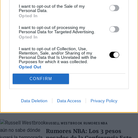
I want to opt-out of the Sale of my
Personal Data.
Opted In
I want to opt-out of processing my
— Pasion Basket (@PasionBasketNBA)
October 25,
Personal Data for Targeted Advertising.
Opted In
2022
I want to opt-out of Collection, Use,
Ja Morant just hilariously baited Ben Simmons into
Retention, Sale, and/or Sharing of my
Personal Data that Is Unrelated with the
fouling out
https://t.co/pU9Em4dJRC
Purposes for which it was collected.
Opted Out
pic.twitter.com/tH7fAzQmtp
CONFIRM
— Rob Perez (@WorldWideWob)
October 25, 2022
Data Deletion
Data Access
Privacy Policy
Últimos artículos
RUSSELL WESTBROOK
RUMORES NBA
Rumores NBA: Los 3 pesos
pesados de la Conferencia Este