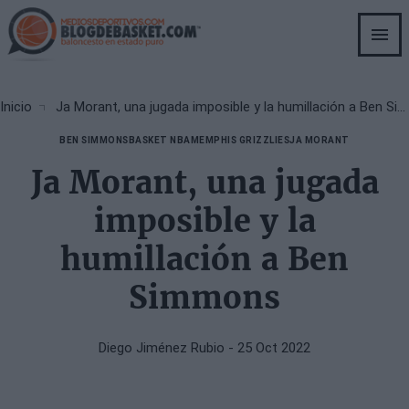
Skip
to
main
content
Breadcrumb
Inicio
Ja Morant, una jugada imposible y la humillación a Ben Simmons
BEN SIMMONS
BASKET NBA
MEMPHIS GRIZZLIES
JA MORANT
Ja Morant, una jugada
imposible y la
humillación a Ben
Simmons
Diego Jiménez Rubio
- 25 Oct 2022