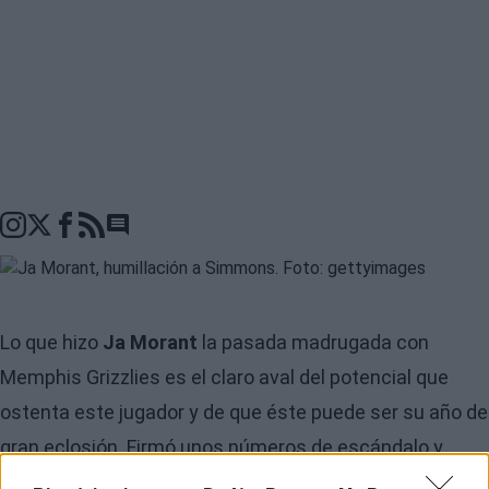
Go to comments seciton
Ja Morant
Lo que hizo
la pasada madrugada con
Memphis Grizzlies es el claro aval del potencial que
ostenta este jugador y de que éste puede ser su año de
gran eclosión. Firmó unos números de escándalo y
registra en la liga un 55% y 60% de acierto en tiros de