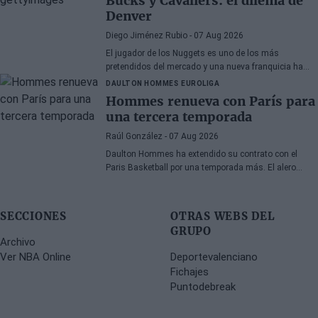
Bucks y Cavaliers: el dilema de
meses.
Denver
Diego Jiménez Rubio
- 07 Aug 2026
El jugador de los Nuggets es uno de los más
pretendidos del mercado y una nueva franquicia ha
entrado en la puja.
DAULTON HOMMES
EUROLIGA
Hommes renueva con París para
una tercera temporada
Raúl González
- 07 Aug 2026
Daulton Hommes ha extendido su contrato con el
Paris Basketball por una temporada más. El alero
estadounidense de 30 años, veterano de 58 partidos
en la Euroliga, continúa en el equipo francés tras dos
campañas marcadas por momentos decisivos en los
SECCIONES
OTRAS WEBS DEL
playoffs.
GRUPO
Archivo
Ver NBA Online
Deportevalenciano
Fichajes
Puntodebreak