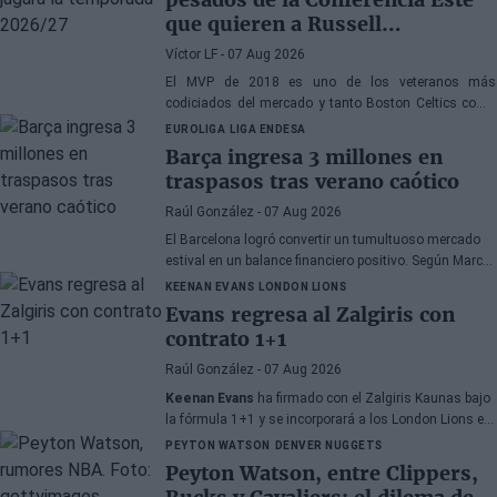
que quieren a Russell
Westbrook
Víctor LF
- 07 Aug 2026
El MVP de 2018 es uno de los veteranos más
codiciados del mercado y tanto Boston Celtics como
Cleveland Cavaliers y Detroit Pistons estarían
EUROLIGA
LIGA ENDESA
interesados en hacerse con sus servicios
Barça ingresa 3 millones en
traspasos tras verano caótico
Raúl González
- 07 Aug 2026
El Barcelona logró convertir un tumultuoso mercado
estival en un balance financiero positivo. Según Marc
Mundet, la sección azulgrana ingresó cerca de tres
KEENAN EVANS
LONDON LIONS
millones de euros procedentes de salidas de
Evans regresa al Zalgiris con
jugadores, a pesar de un proceso de transferencias
contrato 1+1
marcado por la incertidumbre y los cambios de última
hora.
Raúl González
- 07 Aug 2026
Keenan Evans
ha firmado con el Zalgiris Kaunas bajo
la fórmula 1+1 y se incorporará a los London Lions en
calidad de cedido durante la temporada 2026/27. El
PEYTON WATSON
DENVER NUGGETS
base estadounidense continúa su proceso de
Peyton Watson, entre Clippers,
recuperación tras las lesiones sufridas en los últimos