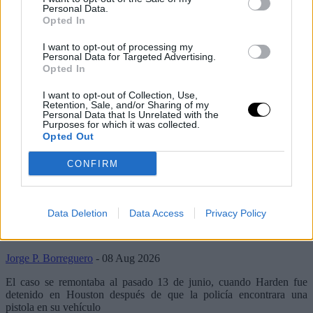
Personal Data.
Opted In
I want to opt-out of processing my
Personal Data for Targeted Advertising.
Opted In
I want to opt-out of Collection, Use,
Retention, Sale, and/or Sharing of my
Personal Data that Is Unrelated with the
Purposes for which it was collected.
Opted Out
Últimos artículos
CONFIRM
Basket NBA
James Harden
Desestiman el cargo por posesión ilegal de
Data Deletion
Data Access
Privacy Policy
arma de fuego contra James Harden
Jorge P. Borreguero
- 08 Aug 2026
El caso se remontaba al pasado 13 de junio, cuando Harden fue
detenido en Houston después de que la policía encontrara una
pistola en su vehículo