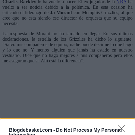
Charles Barkley
lo ha vuelto a hacer. El ex jugador de la
NBA
ha
vuelto a ser noticia debido a la polémica. En esta ocasión ha
criticado el liderazgo de
Ja Morant
con Memphis Grizzlies, al que
cree que no está siendo ese dirtector de orquesta que su equipo
necesita.
La respuesta de Morant no ha tardado en llegar. En sus últimas
declaraciones, la estrella de los Grizzlies ha dicho lo siguiente:
"Salvo mis compañeros de equipo, nadie puede decirme lo que hago
y lo que no. Y menos alguien que jamás ha estado en nuestro
vestuario. Dice que no hago mejores a mis compañeros pero ellos
me aseguran que sí. Ahí está la diferencia".
Blogdebasket.com -
Do Not Process My Personal
Information