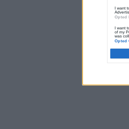
I want 
Advertis
Opted 
I want t
of my P
was col
Opted 