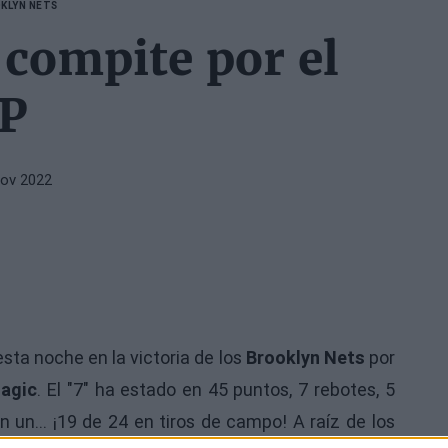
KLYN NETS
compite por el
P
Nov 2022
sta noche en la victoria de los
Brooklyn Nets
por
agic
. El "7" ha estado en 45 puntos, 7 rebotes, 5
n un... ¡19 de 24 en tiros de campo! A raíz de los