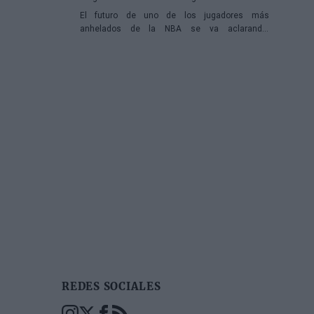
El futuro de uno de los jugadores más
anhelados de la NBA se va aclarando,
reduciéndose el abanico de franquicias
candidatas a tres.
REDES SOCIALES