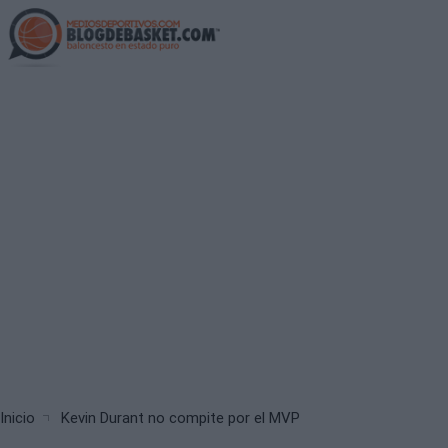
Skip
to
main
content
Breadcrumb
Inicio
Kevin Durant no compite por el MVP