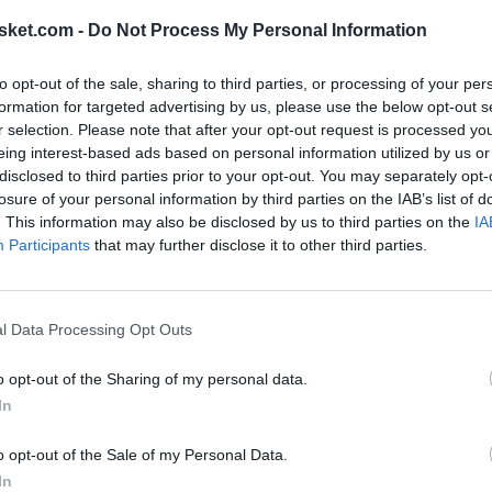
guntado por ello, a lo que ha respondido: "No,
sket.com -
Do Not Process My Personal Information
Hay que recordar que para el mayor trofeo a nivel
ado colectivo. En ese aspecto no estaría entre los
to opt-out of the sale, sharing to third parties, or processing of your per
formation for targeted advertising by us, please use the below opt-out s
30 unidades, 6 capturas y media, 5 pases decisivos
r selection. Please note that after your opt-out request is processed y
eing interest-based ads based on personal information utilized by us or
Ú
disclosed to third parties prior to your opt-out. You may separately opt-
losure of your personal information by third parties on the IAB’s list of
. This information may also be disclosed by us to third parties on the
IA
Participants
that may further disclose it to other third parties.
l Data Processing Opt Outs
o opt-out of the Sharing of my personal data.
In
o opt-out of the Sale of my Personal Data.
In