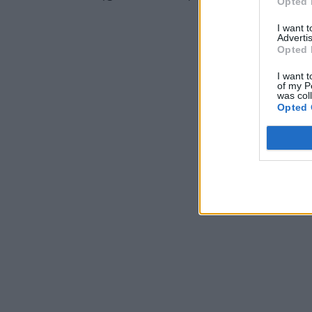
Opted 
I want 
Advertis
Opted 
I want t
of my P
was col
Opted 