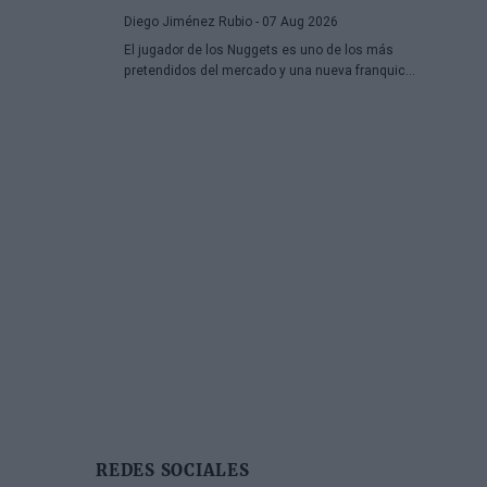
hora.
Diego Jiménez Rubio
- 07 Aug 2026
El jugador de los Nuggets es uno de los más
pretendidos del mercado y una nueva franquicia
ha entrado en la puja.
REDES SOCIALES