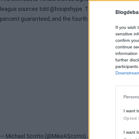
league sources told
@hoopshype
. The first two years of
Blogdeba
percent guaranteed, and the fourth year is a team optio
If you wish 
sensitive in
confirm you
continue se
information 
further disc
participants
Downstream 
Persona
I want t
Opted 
I want t
— Michael Scotto (@MikeAScotto)
July 11, 2023