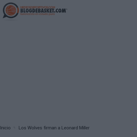
Skip
to
main
content
Breadcrumb
Inicio
Los Wolves firman a Leonard Miller