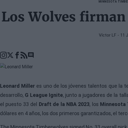
MINNESOTA TIMB
Los Wolves firman 
Víctor LF
- 11 
Go to comments seciton
Leonard Miller
es uno de los jóvenes talentos que la t
desarrollo,
G League Ignite
, junto a jugadores de la tal
el puesto 33 del
Draft de la NBA 2023
, los
Minnesota 
dólares en 4 años, los dos primeros garantizados, el terc
The Minnesota Timberwolves signed No. 33 overall pick Le