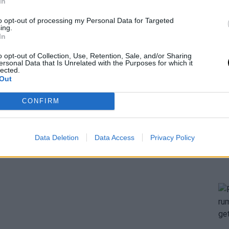
In
to opt-out of processing my Personal Data for Targeted
ing.
In
o opt-out of Collection, Use, Retention, Sale, and/or Sharing
ersonal Data that Is Unrelated with the Purposes for which it
lected.
Out
CONFIRM
Data Deletion
Data Access
Privacy Policy