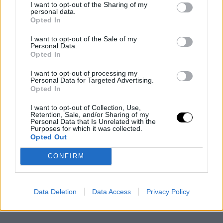
crear espacio salarial, las negociaciones podrían
I want to opt-out of the Sharing of my
personal data.
Opted In
volverse complicadas, especialmente si otras
franquicias muestran interés en Thompson y están
I want to opt-out of the Sale of my
Personal Data.
dispuestas a ofrecer contratos lucrativos.
Opted In
I want to opt-out of processing my
La situación plantea una serie de preguntas intrigantes
Personal Data for Targeted Advertising.
Opted In
sobre el futuro a corto y largo plazo de los Warriors, así
I want to opt-out of Collection, Use,
como sobre el papel de Thompson en la franquicia. ¿Se
Retention, Sale, and/or Sharing of my
Personal Data that Is Unrelated with the
mantendrá Thompson como parte integral del equipo, o
Purposes for which it was collected.
Opted Out
será sacrificado en aras de una reestructuración
financiera? ¿Qué papel desempeñará Chris Paul en
CONFIRM
estas negociaciones y cómo influirá en las decisiones
finales de la gerencia de los Warriors?
Data Deletion
Data Access
Privacy Policy