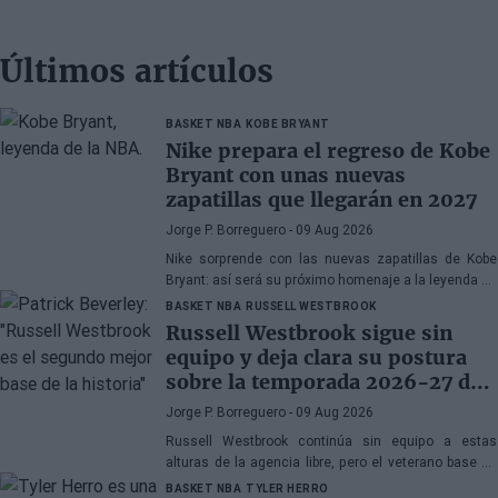
Últimos artículos
BASKET NBA
KOBE BRYANT
Nike prepara el regreso de Kobe
Bryant con unas nuevas
zapatillas que llegarán en 2027
Jorge P. Borreguero
- 09 Aug 2026
Nike sorprende con las nuevas zapatillas de Kobe
Bryant: así será su próximo homenaje a la leyenda de
los Lakers
BASKET NBA
RUSSELL WESTBROOK
Russell Westbrook sigue sin
equipo y deja clara su postura
sobre la temporada 2026-27 de
la NBA
Jorge P. Borreguero
- 09 Aug 2026
Russell Westbrook continúa sin equipo a estas
alturas de la agencia libre, pero el veterano base no
parece preocupado por la situación
BASKET NBA
TYLER HERRO