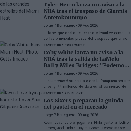
Tyler Herro lanza un aviso a la
NBA tras el traspaso de Giannis
Antetokounmpo
Jorge P. Borreguero
- 09 Aug 2026
El base, que acaba de llegar a Milwaukee como una
de las principales piezas del traspaso que envió a
Giannis Antetokounmpo a Miami, tiene clara su
BASKET NBA
COBY WHITE
prioridad
Coby White lanza un aviso a la
NBA tras la salida de LaMelo
Ball y Miles Bridges: "Podemos
sorprender a mucha gente"
Jorge P. Borreguero
- 09 Aug 2026
El base renovó su contrato con la franquicia por tres
años y 74 millones de dólares al comienzo de la
pretemporada y afronta el nuevo curso con confianza
BASKET NBA
KEVIN LOVE
Los Sixers preparan la guinda
del pastel en el mercado
Jorge P. Borreguero
- 09 Aug 2026
Kevin Love quiere jugar en Phila junto a LeBron
James, Joel Embiid, Jaylen Brown, Tyrese Maxey, VJ