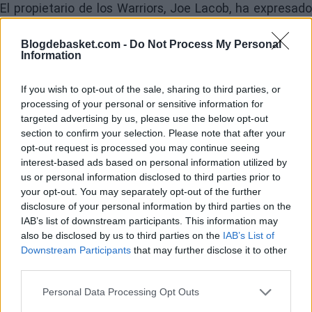
El propietario de los Warriors, Joe Lacob, ha expresado
públicamente su deseo de evitar el impuesto de lujo y
Blogdebasket.com -
Do Not Process My Personal
de mantener una situación financiera manejable para el
Information
equipo. En este contexto, el futuro de Thompson se
If you wish to opt-out of the sale, sharing to third parties, or
vuelve aún más incierto, ya que el equipo busca
processing of your personal or sensitive information for
encontrar un equilibrio entre la competitividad en la
targeted advertising by us, please use the below opt-out
section to confirm your selection. Please note that after your
cancha y la estabilidad financiera.
opt-out request is processed you may continue seeing
interest-based ads based on personal information utilized by
Una decisión totalmente suya
us or personal information disclosed to third parties prior to
your opt-out. You may separately opt-out of the further
disclosure of your personal information by third parties on the
Thompson, quien saltará a la agencia libre, tiene la
IAB’s list of downstream participants. This information may
opción de volver a firmar con los Warriors, pero su
also be disclosed by us to third parties on the
IAB’s List of
Downstream Participants
that may further disclose it to other
regreso al equipo podría depender en última instancia
third parties.
de las decisiones que tome la gerencia en los próximos
Personal Data Processing Opt Outs
meses. Con la intención declarada de Golden State de