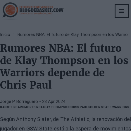
Skip
to
main
content
Breadcrumb
Inicio
Rumores NBA: El futuro de Klay Thompson en los Warriors depende de Chris Paul
Rumores NBA: El futuro
de Klay Thompson en los
Warriors depende de
Chris Paul
Jorge P. Borreguero
- 28 Apr 2024
BASKET NBA
RUMORES NBA
KLAY THOMPSON
CHRIS PAUL
GOLDEN STATE WARRIORS
Según Anthony Slater, de The Athletic, la renovación del
jugador en GSW State está a la espera de movimientos