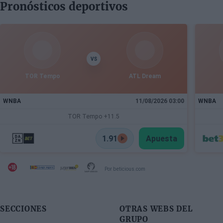
Pronósticos deportivos
Edgecombe, Anfernee Simons y compañía
VS
TOR Tempo
ATL Dream
WNBA
11/08/2026 03:00
WNBA
TOR Tempo +11.5
1.91
Apuesta
Por beticious.com
SECCIONES
OTRAS WEBS DEL
GRUPO