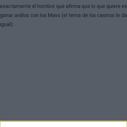
exactamente el hombre que afirma que lo que quiere es
ganar anillos con los Mavs (el tema de los casinos le da
igual):