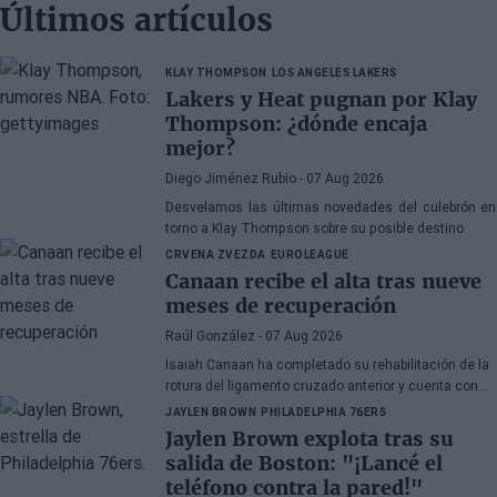
Últimos artículos
KLAY THOMPSON
LOS ANGELES LAKERS
Lakers y Heat pugnan por Klay
Thompson: ¿dónde encaja
mejor?
Diego Jiménez Rubio
- 07 Aug 2026
Desvelamos las últimas novedades del culebrón en
torno a Klay Thompson sobre su posible destino.
CRVENA ZVEZDA
EUROLEAGUE
Canaan recibe el alta tras nueve
meses de recuperación
Raúl González
- 07 Aug 2026
Isaiah Canaan ha completado su rehabilitación de la
rotura del ligamento cruzado anterior y cuenta con
autorización médica para retomar todas las
JAYLEN BROWN
PHILADELPHIA 76ERS
actividades de baloncesto. El veterano base de 35
Jaylen Brown explota tras su
años busca regresar a la
Euroliga
tras el paréntesis
salida de Boston: "¡Lancé el
forzado de la temporada 2025-26.
teléfono contra la pared!"