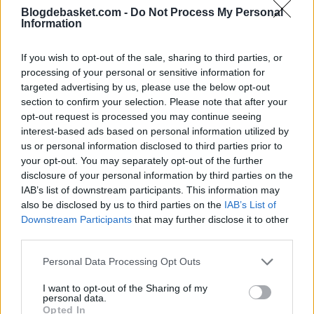
Blogdebasket.com -
Do Not Process My Personal
Information
"Las deciones duras nunca son fáciles, parte del
liderazgo es tomar riesgo, mirar todos los factores y
If you wish to opt-out of the sale, sharing to third parties, or
processing of your personal or sensitive information for
quisimos actuar mirando al largo plazo. Nosotros no
targeted advertising by us, please use the below opt-out
éramos competitivos el año pasado antes del trade
section to confirm your selection. Please note that after your
opt-out request is processed you may continue seeing
deadline y cuando hicimos algunos algunas cosas
interest-based ads based on personal information utilized by
tuvimos el mejor récord de la liga, jugamos las Finales y
us or personal information disclosed to third parties prior to
your opt-out. You may separately opt-out of the further
no las ganamos. Teníamos que decidir cómo ser
disclosure of your personal information by third parties on the
mejores. Hemos visto la trayectoria durante la
IAB’s list of downstream participants. This information may
also be disclosed by us to third parties on the
IAB’s List of
temporada y no éramos mejores. Y otros equipos sí
Downstream Participants
that may further disclose it to other
eran mejores. Mirando la otra Conferencia teníamos
third parties.
que vencer a equipos muy buenos con los que perdimos
Personal Data Processing Opt Outs
y han mejorado. Ha sido una situación mirando al futuro.
I want to opt-out of the Sharing of my
personal data.
Si miras a nuestro roster hoy en día nos hemos
Opted In