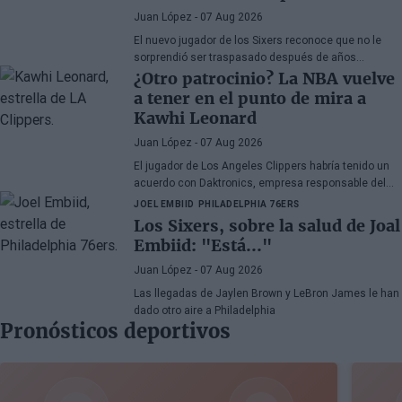
Juan López
- 07 Aug 2026
El nuevo jugador de los Sixers reconoce que no le
sorprendió ser traspasado después de años
apareciendo en rumores, aunque admite su
¿Otro patrocinio? La NBA vuelve
decepción por la manera en la que los Celtics
a tener en el punto de mira a
gestionaron la situación.
Kawhi Leonard
Juan López
- 07 Aug 2026
El jugador de Los Angeles Clippers habría tenido un
acuerdo con Daktronics, empresa responsable del
videomarcador del Intuit Dome
JOEL EMBIID
PHILADELPHIA 76ERS
Los Sixers, sobre la salud de Joal
Embiid: "Está..."
Juan López
- 07 Aug 2026
Las llegadas de Jaylen Brown y LeBron James le han
dado otro aire a Philadelphia
Pronósticos deportivos