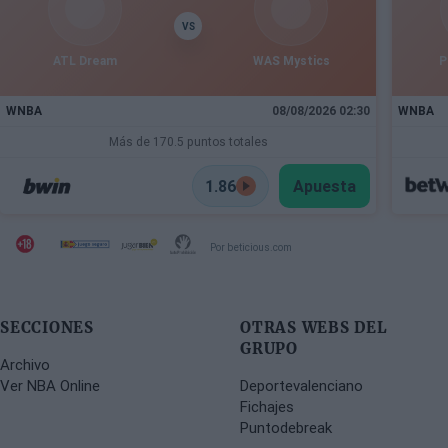
VS
ATL Dream
WAS Mystics
P
WNBA
08/08/2026 02:30
WNBA
Más de 170.5 puntos totales
1.86
Apuesta
Por beticious.com
SECCIONES
OTRAS WEBS DEL
GRUPO
Archivo
Ver NBA Online
Deportevalenciano
Fichajes
Puntodebreak