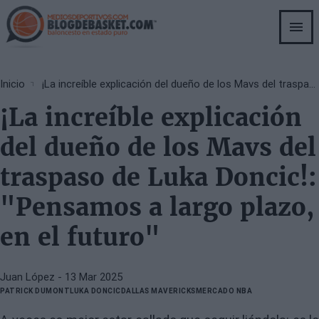
Skip
to
main
content
Breadcrumb
Inicio
¡La increíble explicación del dueño de los Mavs del traspaso de Luka Doncic!: "Pensamos a largo plazo, en el futuro"
¡La increíble explicación
del dueño de los Mavs del
traspaso de Luka Doncic!:
"Pensamos a largo plazo,
en el futuro"
Juan López
- 13 Mar 2025
PATRICK DUMONT
LUKA DONCIC
DALLAS MAVERICKS
MERCADO NBA