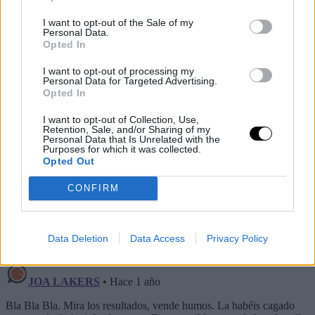
posicionado para ser uno de los mejores equipos de la
I want to opt-out of the Sale of my
NBA. Si eres un fan de baloncesto ves que tienes a
Personal Data.
Opted In
Kyrie Irving, Klay Thompson, PJ Washington y Anthony
I want to opt-out of processing my
Davis y Daniel Gafford o Derek Lively como quinteto
Personal Data for Targeted Advertising.
Opted In
inicial, eso mete miedo a cualquier equipo de la liga si
I want to opt-out of Collection, Use,
continuamos. Así que el objetivo fuen pensar cómo
Retention, Sale, and/or Sharing of my
Personal Data that Is Unrelated with the
crear un roster pensando en el futuro para ser un equipo
Purposes for which it was collected.
Opted Out
más competitivo. Ya lo he dicho, lo dije cuando compré
el equipo a Mark (Cuban), queremos ganar
CONFIRM
campeonatos. Queremos ser una franquicia ganadora
para la ciudad de Dallas".
Data Deletion
Data Access
Privacy Policy