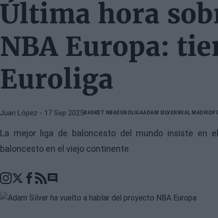
Última hora sobr
NBA Europa: tie
Euroliga
Juan López
- 17 Sep 2025
BASKET NBA
EUROLIGA
ADAM SILVER
REAL MADRID
F
La mejor liga de baloncesto del mundo insiste en e
baloncesto en el viejo continente
Go to comments section