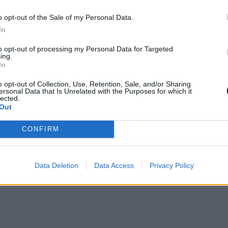
o opt-out of the Sale of my Personal Data.
equipos, aunque esa cifra podría variar. Clubes
In
hce Estambul o Barcelona estarían entre los
to opt-out of processing my Personal Data for Targeted
inculadas al fútbol como Manchester City o Paris
ing.
In
o opt-out of Collection, Use, Retention, Sale, and/or Sharing
ersonal Data that Is Unrelated with the Purposes for which it
lected.
Out
CONFIRM
Data Deletion
Data Access
Privacy Policy