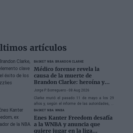
ltimos artículos
BASKET NBA
BRANDON CLARKE
Médico forense revela la
causa de la muerte de
Brandon Clarke: heroína y
cocaína
Jorge P. Borreguero
- 08 Aug 2026
Clarke murió el pasado 11 de mayo a los 29
años y, según el informe de las autoridades, la
causa de la muerte fueron los efectos de la
BASKET NBA
WNBA
heroína y la cocaína
Enes Kanter Freedom desafía
a la WNBA y anuncia que
quiere jugar en la liga