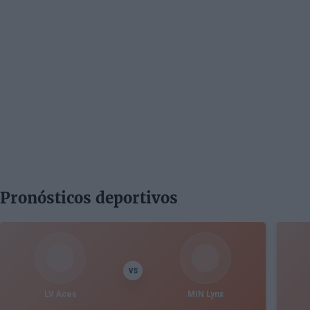
Pronósticos deportivos
VS
LV Aces
MIN Lynx