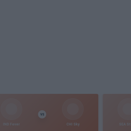
VS
IND Fever
CHI Sky
SEA S