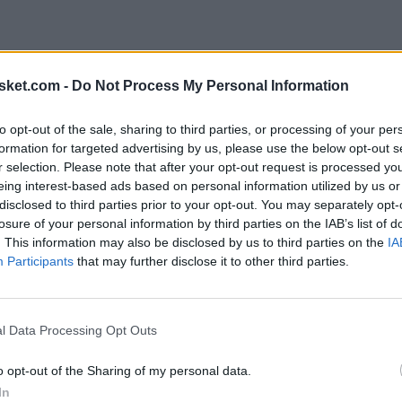
sket.com -
Do Not Process My Personal Information
to opt-out of the sale, sharing to third parties, or processing of your per
formation for targeted advertising by us, please use the below opt-out s
r selection. Please note that after your opt-out request is processed y
eing interest-based ads based on personal information utilized by us or
disclosed to third parties prior to your opt-out. You may separately opt-
losure of your personal information by third parties on the IAB’s list of
. This information may also be disclosed by us to third parties on the
IA
vanzar en esta nueva liga, un movimiento que
Participants
that may further disclose it to other third parties.
ión en Europa. El proceso ha sido rápido y, el
e Group como asesores en materia financiera y
l Data Processing Opt Outs
omisionado Mark Tatum han mantenido reuniones
ios, potenciales inversores y otros actores
o opt-out of the Sharing of my personal data.
In
iga continúa para materializar el proyecto.