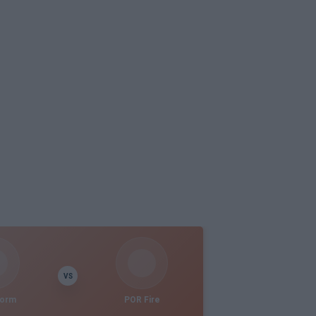
VS
torm
POR Fire