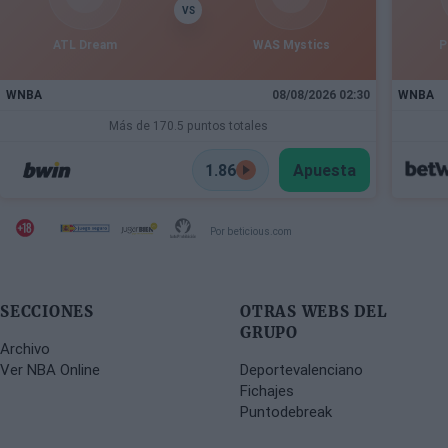
VS
ATL Dream
WAS Mystics
P
WNBA
08/08/2026 02:30
WNBA
Más de 170.5 puntos totales
1.86
Apuesta
Por beticious.com
SECCIONES
OTRAS WEBS DEL
GRUPO
Archivo
Ver NBA Online
Deportevalenciano
Fichajes
Puntodebreak