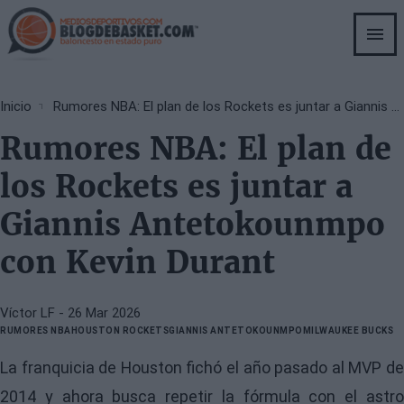
Skip
to
main
content
Breadcrumb
Inicio
Rumores NBA: El plan de los Rockets es juntar a Giannis Antetokounmpo con Kevin Durant
Rumores NBA: El plan de
los Rockets es juntar a
Giannis Antetokounmpo
con Kevin Durant
Víctor LF
- 26 Mar 2026
RUMORES NBA
HOUSTON ROCKETS
GIANNIS ANTETOKOUNMPO
MILWAUKEE BUCKS
La franquicia de Houston fichó el año pasado al MVP de
2014 y ahora busca repetir la fórmula con el astro