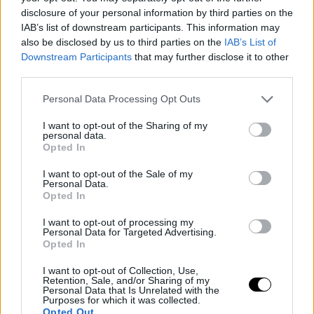
de Giannis
disclosure of your personal information by third parties on the
IAB’s list of downstream participants. This information may
La posible llegada de
Antetokounmpo
supondría u
also be disclosed by us to third parties on the
IAB’s List of
salto de calidad evidente, aunque todo dependería del
Downstream Participants
that may further disclose it to other
third parties.
precio a pagar. El traspaso por Durant ya dejó a los
Personal Data Processing Opt Outs
Rockets sin varios jugadores importantes de la rotación.
A esa situación se sumó la baja de
Fred VanVleet
I want to opt-out of the Sharing of my
personal data.
lesionado antes del inicio de la temporada poco
Opted In
después de completarse la operación por Durant, lo que
I want to opt-out of the Sale of my
Personal Data.
generó otro vacío en la plantilla.
Opted In
I want to opt-out of processing my
Pese a contar con un importante volumen de activos,
Personal Data for Targeted Advertising.
Opted In
queda por ver si Houston puede presentar una oferta
que satisfaga a Milwaukee sin comprometer la
I want to opt-out of Collection, Use,
Retention, Sale, and/or Sharing of my
Personal Data that Is Unrelated with the
competitividad del equipo en torno a una hipotética
Purposes for which it was collected.
Opted Out