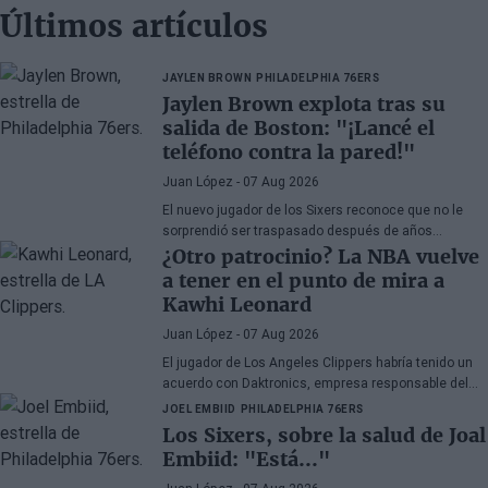
Últimos artículos
JAYLEN BROWN
PHILADELPHIA 76ERS
Jaylen Brown explota tras su
salida de Boston: "¡Lancé el
teléfono contra la pared!"
Juan López
- 07 Aug 2026
El nuevo jugador de los Sixers reconoce que no le
sorprendió ser traspasado después de años
apareciendo en rumores, aunque admite su
¿Otro patrocinio? La NBA vuelve
decepción por la manera en la que los Celtics
a tener en el punto de mira a
gestionaron la situación.
Kawhi Leonard
Juan López
- 07 Aug 2026
El jugador de Los Angeles Clippers habría tenido un
acuerdo con Daktronics, empresa responsable del
videomarcador del Intuit Dome
JOEL EMBIID
PHILADELPHIA 76ERS
Los Sixers, sobre la salud de Joal
Embiid: "Está..."