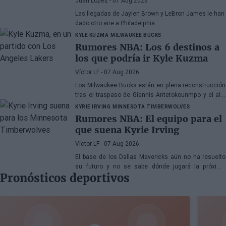
Juan López
- 07 Aug 2026
Las llegadas de Jaylen Brown y LeBron James le han
dado otro aire a Philadelphia
KYLE KUZMA
MILWAUKEE BUCKS
Rumores NBA: Los 6 destinos a
los que podría ir Kyle Kuzma
Víctor LF
- 07 Aug 2026
Los Milwaukee Bucks están en plena reconstrucción
tras el traspaso de Giannis Antetokounmpo y el ala-
pívot podría ser el siguiente
KYRIE IRVING
MINNESOTA TIMBERWOLVES
Rumores NBA: El equipo para el
que suena Kyrie Irving
Víctor LF
- 07 Aug 2026
El base de los Dallas Mavericks aún no ha resuelto
su futuro y no se sabe dónde jugará la próxima
Pronósticos deportivos
temporada