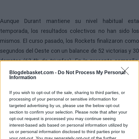
Aunque Durant mantiene su nivel habitual esta
temporada, los resultados colectivos no han sido los
mismos. El curso pasado, los Rockets finalizaron como
segundos del Oeste con un balance de 52 victorias y 30
derrotas (63,4% de triunfos). En la presente campaña,
tras 71 partidos disputados, el equipo presenta un
Blogdebasket.com -
Do Not Process My Personal
Information
registro de 43-28, lo que supone un porcentaje de
victorias del 60,6%, inferior al del año anterior.
If you wish to opt-out of the sale, sharing to third parties, or
processing of your personal or sensitive information for
Image
targeted advertising by us, please use the below opt-out
section to confirm your selection. Please note that after your
opt-out request is processed you may continue seeing
El impacto potencial
interest-based ads based on personal information utilized by
us or personal information disclosed to third parties prior to
your opt-out. You may separately opt-out of the further