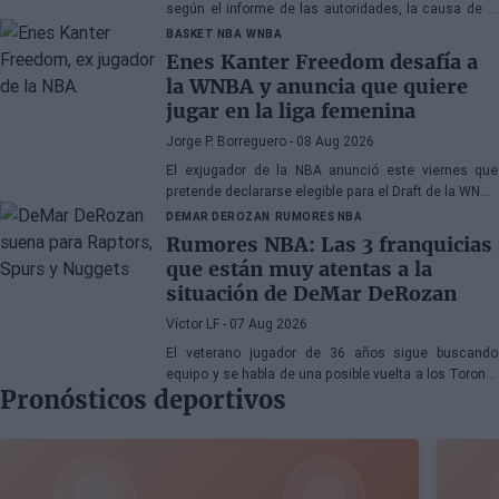
según el informe de las autoridades, la causa de la
muerte fueron los efectos de la heroína y la cocaína
BASKET NBA
WNBA
Enes Kanter Freedom desafía a
la WNBA y anuncia que quiere
jugar en la liga femenina
Jorge P. Borreguero
- 08 Aug 2026
El exjugador de la NBA anunció este viernes que
pretende declararse elegible para el Draft de la WNBA
de 2027
DEMAR DEROZAN
RUMORES NBA
Rumores NBA: Las 3 franquicias
que están muy atentas a la
situación de DeMar DeRozan
Víctor LF
- 07 Aug 2026
El veterano jugador de 36 años sigue buscando
equipo y se habla de una posible vuelta a los Toronto
Pronósticos deportivos
Raptors o San Antonio Spurs, mientras Denver
Nuggets también forma parte de la ecuación