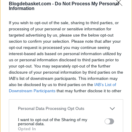
Blogdebasket.com -
Do Not Process My Personal
Information
enfoque fue aportar en todas las facetas del juego para
sostener al equipo a lo largo de la serie.
If you wish to opt-out of the sale, sharing to third parties, or
processing of your personal or sensitive information for
El entrenador JJ Redick subrayó la influencia del
targeted advertising by us, please use the below opt-out
section to confirm your selection. Please note that after your
jugador, destacando su capacidad para generar juego
opt-out request is processed you may continue seeing
en la primera mitad y asumir la responsabilidad
interest-based ads based on personal information utilized by
us or personal information disclosed to third parties prior to
anotadora cuando el partido lo requería, además de su
your opt-out. You may separately opt-out of the further
implicación defensiva.
disclosure of your personal information by third parties on the
IAB’s list of downstream participants. This information may
Image
also be disclosed by us to third parties on the
IAB’s List of
Downstream Participants
that may further disclose it to other
third parties.
Luke Kennard emerge como socio clave
Personal Data Processing Opt Outs
Ante la falta de anotación habitual de Doncic y Reaves,
I want to opt-out of the Sharing of my
personal data.
James encontró en Luke Kennard a su principal aliado
Opted In