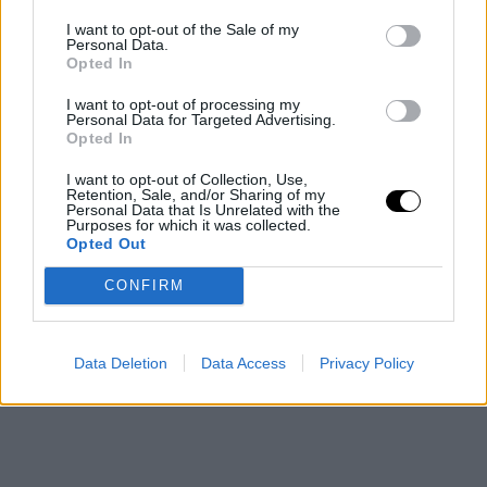
ofensivo. El escolta firmó 27 puntos, su mejor registro
I want to opt-out of the Sale of my
Personal Data.
en playoffs, con una destacada eficacia en el tiro,
Opted In
incluyendo un perfecto 5 de 5 desde la línea de tres.
I want to opt-out of processing my
Personal Data for Targeted Advertising.
Kennard, que llegó procedente de los Atlanta Hawks en
Opted In
un traspaso reciente, aprovechó la oportunidad para
I want to opt-out of Collection, Use,
Retention, Sale, and/or Sharing of my
brillar en un contexto de máxima exigencia,
Personal Data that Is Unrelated with the
Purposes for which it was collected.
contribuyendo de forma decisiva al primer triunfo de la
Opted Out
serie para los Lakers.
CONFIRM
Data Deletion
Data Access
Privacy Policy