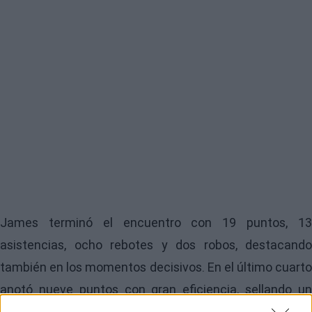
James terminó el encuentro con 19 puntos, 13
asistencias, ocho rebotes y dos robos, destacando
también en los momentos decisivos. En el último cuarto
anotó nueve puntos con gran eficiencia, sellando un
triunfo trabajado. Tras el partido, explicó que su