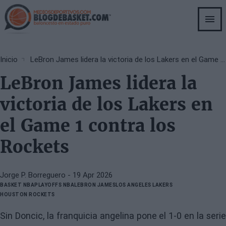
Skip
to
main
content
Breadcrumb
Inicio
LeBron James lidera la victoria de los Lakers en el Game 1 contra los Rockets
LeBron James lidera la
victoria de los Lakers en
el Game 1 contra los
Rockets
Jorge P. Borreguero
- 19 Apr 2026
BASKET NBA
PLAYOFFS NBA
LEBRON JAMES
LOS ANGELES LAKERS
HOUSTON ROCKETS
Sin Doncic, la franquicia angelina pone el 1-0 en la serie