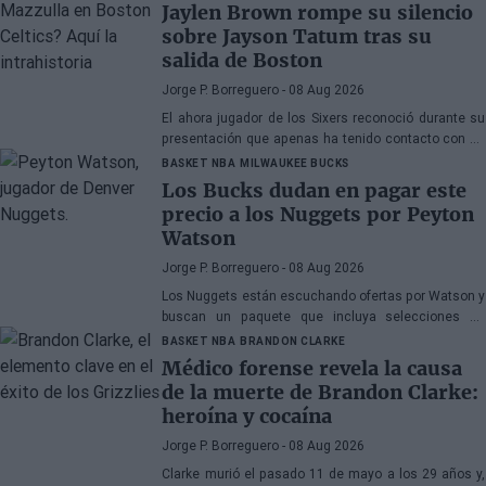
Jaylen Brown rompe su silencio
sobre Jayson Tatum tras su
salida de Boston
Jorge P. Borreguero
- 08 Aug 2026
El ahora jugador de los Sixers reconoció durante su
presentación que apenas ha tenido contacto con su
antiguo compañero
BASKET NBA
MILWAUKEE BUCKS
Los Bucks dudan en pagar este
precio a los Nuggets por Peyton
Watson
Jorge P. Borreguero
- 08 Aug 2026
Los Nuggets están escuchando ofertas por Watson y
buscan un paquete que incluya selecciones de
primera ronda, jóvenes talentos o una combinación
BASKET NBA
BRANDON CLARKE
de ambos
Médico forense revela la causa
de la muerte de Brandon Clarke:
heroína y cocaína
Jorge P. Borreguero
- 08 Aug 2026
Clarke murió el pasado 11 de mayo a los 29 años y,