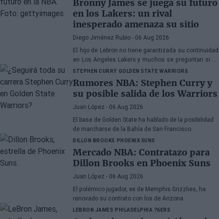
Bronny James se juega su futuro
en los Lakers: un rival
inesperado amenaza su sitio
Diego Jiménez Rubio
- 06 Aug 2026
El hijo de Lebron no tiene garantizada su continuidad
en Los Angeles Lakers y muchos se preguntan si ha
hecho méritos para seguir en la NBA.
STEPHEN CURRY
GOLDEN STATE WARRIORS
Rumores NBA: Stephen Curry y
su posible salida de los Warriors
Juan López
- 06 Aug 2026
El base de Golden State ha hablado de la posibilidad
de marcharse de la Bahía de San Francisco
DILLON BROOKS
PHOENIX SUNS
Mercado NBA: Contratazo para
Dillon Brooks en Phoenix Suns
Juan López
- 06 Aug 2026
El polémico jugador, ex de Memphis Grizzlies, ha
renovado su contrato con los de Arizona
LEBRON JAMES
PHILADELPHIA 76ERS