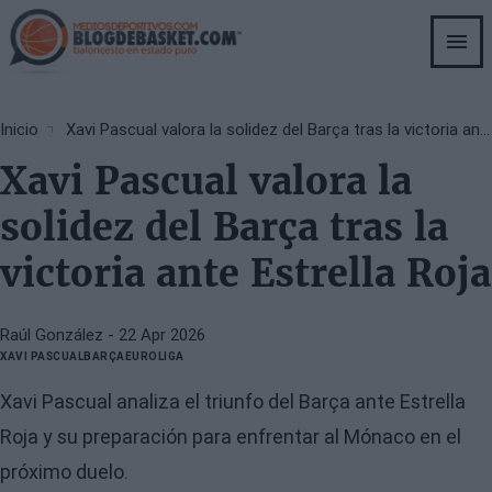
Skip
to
main
content
Breadcrumb
Inicio
Xavi Pascual valora la solidez del Barça tras la victoria ante Estrella Roja
Xavi Pascual valora la
solidez del Barça tras la
victoria ante Estrella Roja
Raúl González
- 22 Apr 2026
XAVI PASCUAL
BARÇA
EUROLIGA
Xavi Pascual analiza el triunfo del Barça ante Estrella
Roja y su preparación para enfrentar al Mónaco en el
próximo duelo.