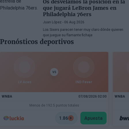
Os desvelamos la posición en la
que jugará LeBron James en
Philadelphia 76ers
Juan López
- 06 Aug 2026
Los Sixers parecen tener muy claro dónde quieren
que juegue su flamante fichaje
Pronósticos deportivos
VS
LV Aces
IND Fever
WNBA
07/08/2026 02:00
WNBA
Menos de 192.5 puntos totales
1.86
Apuesta