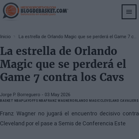
Skip
to
main
content
Breadcrumb
Inicio
La estrella de Orlando Magic que se perderá el Game 7 contra los Cavs
La estrella de Orlando
Magic que se perderá el
Game 7 contra los Cavs
Jorge P. Borreguero
- 03 May 2026
BASKET NBA
PLAYOFFS NBA
FRANZ WAGNER
ORLANDO MAGIC
CLEVELAND CAVALIERS
Franz Wagner no jugará el encuentro decisivo contra
Cleveland por el pase a Semis de Conferencia Este