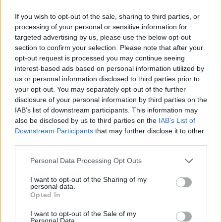
guion
If you wish to opt-out of the sale, sharing to third parties, or
Durante los primeros cuatro encuentros, con Wagner
processing of your personal or sensitive information for
como principal defensor, Cade Cunningham tuvo
targeted advertising by us, please use the below opt-out
section to confirm your selection. Please note that after your
enormes dificultades para producir. En ese tramo
opt-out request is processed you may continue seeing
interest-based ads based on personal information utilized by
acumuló únicamente 17 puntos, con un pobre 6 de 24
us or personal information disclosed to third parties prior to
en tiros de campo, incluyendo un 3 de 16 desde el
your opt-out. You may separately opt-out of the further
disclosure of your personal information by third parties on the
perímetro, además de seis pérdidas de balón.
IAB’s list of downstream participants. This information may
also be disclosed by us to third parties on the
IAB’s List of
El panorama ha cambiado por completo en los dos
Downstream Participants
that may further disclose it to other
últimos partidos, coincidiendo con la ausencia del
third parties.
alemán. Cunningham se ha disparado hasta promediar
Personal Data Processing Opt Outs
38,5 puntos, con un 50% de acierto en tiros de campo y
I want to opt-out of the Sharing of my
personal data.
un notable 58% desde la línea de tres.
Opted In
Producción que se echa en
I want to opt-out of the Sale of my
Personal Data.