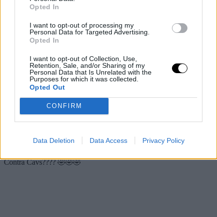
falta
Opted In
I want to opt-out of processing my
Antes de la lesión, Wagner estaba firmando una serie
Personal Data for Targeted Advertising.
Opted In
muy completa, con medias de 16,8 puntos, 5,5 rebotes,
3,5 asistencias y 2,8 robos por partido.
I want to opt-out of Collection, Use,
Retention, Sale, and/or Sharing of my
Personal Data that Is Unrelated with the
Purposes for which it was collected.
Números que ahora los Magic tendrán que intentar
Opted Out
reemplazar en una noche en la que no hay margen de
CONFIRM
error.
Data Deletion
Data Access
Privacy Policy