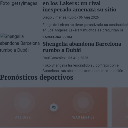
en los Lakers: un rival
inesperado amenaza su sitio
Diego Jiménez Rubio
- 06 Aug 2026
El hijo de Lebron no tiene garantizada su continuidad
en Los Angeles Lakers y muchos se preguntan si ha
hecho méritos para seguir en la NBA.
BARCELONA
DUBAI
Shengelia abandona Barcelona
rumbo a Dubái
Raúl González
- 06 Aug 2026
Toko Shengelia ha rescindido su contrato con el
Barcelona tras abonar aproximadamente un millón
Pronósticos deportivos
de euros y se ha comprometido con el Dubái para la
temporada 2026-27. El alero georgiano completó una
única campaña azulgrana en la que disputó 78
encuentros entre competiciones europeas y
domésticas.
VS
ATL Dream
WAS Mystics
P