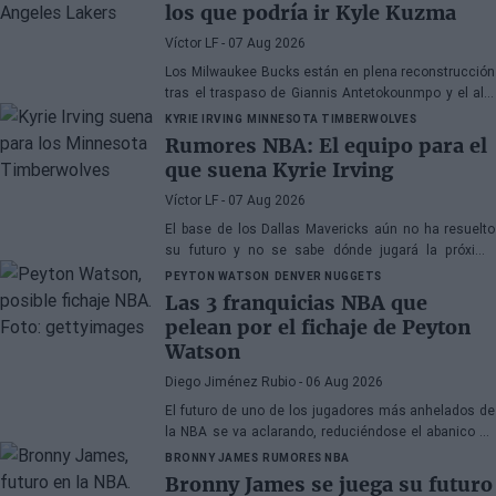
los que podría ir Kyle Kuzma
Víctor LF
- 07 Aug 2026
Los Milwaukee Bucks están en plena reconstrucción
tras el traspaso de Giannis Antetokounmpo y el ala-
pívot podría ser el siguiente
KYRIE IRVING
MINNESOTA TIMBERWOLVES
Rumores NBA: El equipo para el
que suena Kyrie Irving
Víctor LF
- 07 Aug 2026
El base de los Dallas Mavericks aún no ha resuelto
su futuro y no se sabe dónde jugará la próxima
temporada
PEYTON WATSON
DENVER NUGGETS
Las 3 franquicias NBA que
pelean por el fichaje de Peyton
Watson
Diego Jiménez Rubio
- 06 Aug 2026
El futuro de uno de los jugadores más anhelados de
la NBA se va aclarando, reduciéndose el abanico de
franquicias candidatas a tres.
BRONNY JAMES
RUMORES NBA
Bronny James se juega su futuro