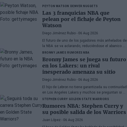
PEYTON WATSON
DENVER NUGGETS
Las 3 franquicias NBA que
pelean por el fichaje de Peyton
Watson
Diego Jiménez Rubio
- 06 Aug 2026
El futuro de uno de los jugadores más anhelados de
la NBA se va aclarando, reduciéndose el abanico de
franquicias candidatas a tres.
BRONNY JAMES
RUMORES NBA
Bronny James se juega su futuro
en los Lakers: un rival
inesperado amenaza su sitio
Diego Jiménez Rubio
- 06 Aug 2026
El hijo de Lebron no tiene garantizada su continuidad
en Los Angeles Lakers y muchos se preguntan si ha
hecho méritos para seguir en la NBA.
STEPHEN CURRY
GOLDEN STATE WARRIORS
Rumores NBA: Stephen Curry y
su posible salida de los Warriors
Juan López
- 06 Aug 2026