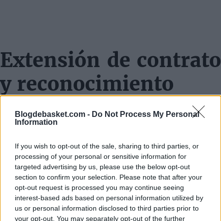
Extensión de contrato
y reconocimiento
Valencia ofreció a Kárntenas una extensión anticipada
Blogdebasket.com -
Do Not Process My Personal
de su contrato hasta 2028, reconociendo su potencial
Information
tras una destacada temporada en Grecia y su
If you wish to opt-out of the sale, sharing to third parties, or
convocatoria a la selección nacional.
processing of your personal or sensitive information for
targeted advertising by us, please use the below opt-out
Destacada temporada
section to confirm your selection. Please note that after your
opt-out request is processed you may continue seeing
Esta temporada, Kárntenas promedió 10.8 puntos, 3.4
interest-based ads based on personal information utilized by
us or personal information disclosed to third parties prior to
rebotes y 4.9 asistencias en la Stoiximan GBL. En la
your opt-out. You may separately opt-out of the further