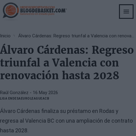
Skip
to
main
content
Breadcrumb
Inicio
Álvaro Cárdenas: Regreso triunfal a Valencia con renovación hasta 2028
Álvaro Cárdenas: Regreso
triunfal a Valencia con
renovación hasta 2028
Raúl González
- 16 May 2026
LIGA ENDESA
EUROLEAGUE
ACB
Álvaro Cárdenas finaliza su préstamo en Rodas y
regresa al Valencia BC con una ampliación de contrato
hasta 2028.