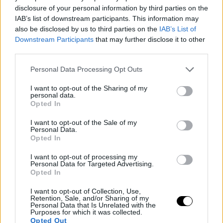
FIBA Europe Cup, registró 12.9 puntos, 3.7 rebotes y 3.3
disclosure of your personal information by third parties on the
IAB’s list of downstream participants. This information may
asistencias en 13 partidos.
also be disclosed by us to third parties on the
IAB’s List of
Downstream Participants
that may further disclose it to other
Expectativas y
third parties.
rumores
Personal Data Processing Opt Outs
I want to opt-out of the Sharing of my
Personalidades como Haris Stavrou y Vasiliki
personal data.
Opted In
Karamouza especulan sobre un posible retorno de
I want to opt-out of the Sale of my
Kárntenas al Valencia en el programa 40 Minutes
Personal Data.
Opted In
EuroLeague.
I want to opt-out of processing my
Personal Data for Targeted Advertising.
Opted In
I want to opt-out of Collection, Use,
Retention, Sale, and/or Sharing of my
Personal Data that Is Unrelated with the
Purposes for which it was collected.
Opted Out