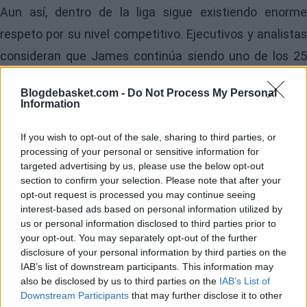
Aun así, dentro de la liga sigue existiendo enorme
respeto por su nivel competitivo. Ejecutivos y analistas
consideran que James continúa siendo uno de los 25
mejores jugadores de la NBA cuando está físicamente
Blogdebasket.com -
Do Not Process My Personal
al cien por ciento. La temporada pasada volvió a ser All-
Information
Star, ganó 52 millones de dólares y fue clave para que
If you wish to opt-out of the sale, sharing to third parties, or
los Lakers obtuvieran ventaja de local en playoffs.
processing of your personal or sensitive information for
targeted advertising by us, please use the below opt-out
Image
section to confirm your selection. Please note that after your
opt-out request is processed you may continue seeing
interest-based ads based on personal information utilized by
Las ventajas para los
us or personal information disclosed to third parties prior to
your opt-out. You may separately opt-out of the further
Lakers
disclosure of your personal information by third parties on the
IAB’s list of downstream participants. This information may
also be disclosed by us to third parties on the
IAB’s List of
Para los Lakers, renovarlo parece tanto una decisión
Downstream Participants
that may further disclose it to other