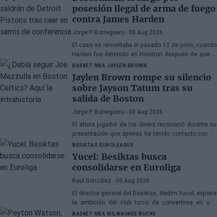
posesión ilegal de arma de fuego
contra James Harden
Jorge P. Borreguero
- 08 Aug 2026
El caso se remontaba al pasado 13 de junio, cuando
Harden fue detenido en Houston después de que la
policía encontrara una pistola en su vehículo
BASKET NBA
JAYLEN BROWN
Jaylen Brown rompe su silencio
sobre Jayson Tatum tras su
salida de Boston
Jorge P. Borreguero
- 08 Aug 2026
El ahora jugador de los Sixers reconoció durante su
presentación que apenas ha tenido contacto con su
antiguo compañero
BESIKTAS
EUROLEAGUE
Yucel: Besiktas busca
consolidarse en Euroliga
Raúl González
- 08 Aug 2026
El director general del Besiktas, Nedim Yucel, expone
la ambición del club turco de convertirse en una
organización permanente y competitiva en la
BASKET NBA
MILWAUKEE BUCKS