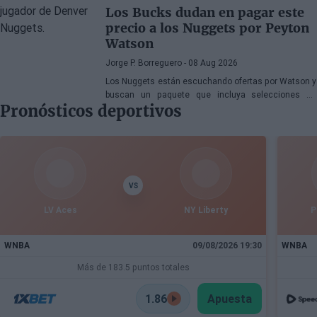
Euroliga. En declaraciones a Besiktas Magazine,
Los Bucks dudan en pagar este
aborda la transformación del departamento, la
precio a los Nuggets por Peyton
renovación de Dusan Alimpijevic hasta 2028 y los
Watson
planes para competir en la élite europea.
Jorge P. Borreguero
- 08 Aug 2026
Los Nuggets están escuchando ofertas por Watson y
buscan un paquete que incluya selecciones de
Pronósticos deportivos
primera ronda, jóvenes talentos o una combinación
de ambos
VS
LV Aces
NY Liberty
P
WNBA
09/08/2026 19:30
WNBA
Más de 183.5 puntos totales
1.86
Apuesta