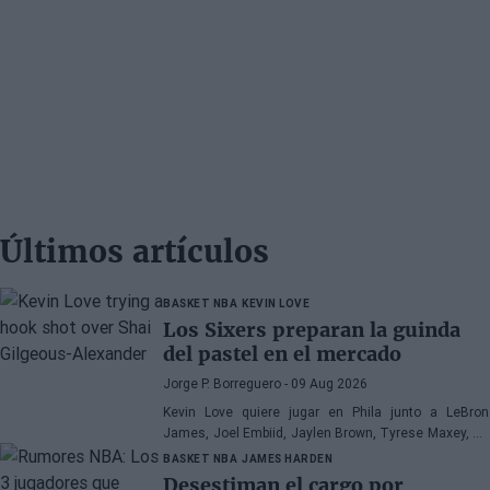
Últimos artículos
BASKET NBA
KEVIN LOVE
Los Sixers preparan la guinda
del pastel en el mercado
Jorge P. Borreguero
- 09 Aug 2026
Kevin Love quiere jugar en Phila junto a LeBron
James, Joel Embiid, Jaylen Brown, Tyrese Maxey, VJ
Edgecombe, Anfernee Simons y compañía
BASKET NBA
JAMES HARDEN
Desestiman el cargo por