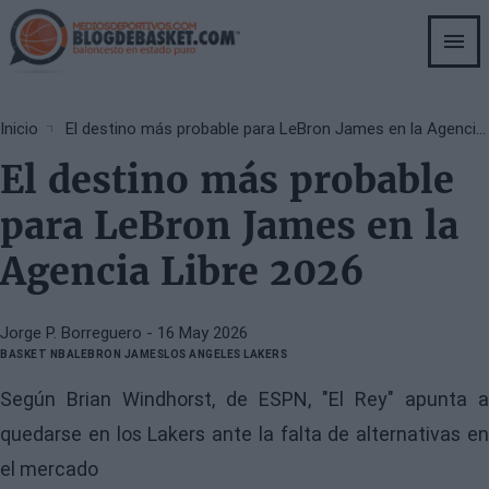
Skip
to
main
content
Breadcrumb
Inicio
El destino más probable para LeBron James en la Agencia Libre 2026
El destino más probable
para LeBron James en la
Agencia Libre 2026
Jorge P. Borreguero
- 16 May 2026
BASKET NBA
LEBRON JAMES
LOS ANGELES LAKERS
Según Brian Windhorst, de ESPN, "El Rey" apunta a
quedarse en los Lakers ante la falta de alternativas en
el mercado