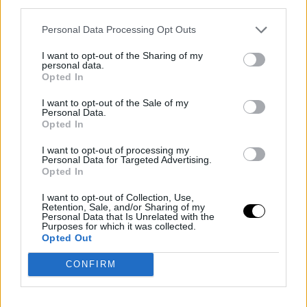
deportiva como comercial. La llegada del nuevo
third parties.
propietario, Mark Walter, también influye en esa lógica:
Personal Data Processing Opt Outs
LeBron sigue siendo una de las figuras más rentables
I want to opt-out of the Sharing of my
del deporte mundial, mueve audiencias televisivas,
personal data.
Opted In
vende entradas y mantiene la relevancia global de la
I want to opt-out of the Sale of my
franquicia.
Personal Data.
Opted In
El escenario más probable sería un contrato corto,
I want to opt-out of processing my
Personal Data for Targeted Advertising.
posiblemente de un año, con salario elevado y cláusula
Opted In
de no traspaso. Lo que casi nadie en la liga espera es
I want to opt-out of Collection, Use,
Retention, Sale, and/or Sharing of my
que James acepte firmar por una excepción de nivel
Personal Data that Is Unrelated with the
Purposes for which it was collected.
medio —alrededor de 15 millones de dólares— para
Opted Out
unirse a otro contendiente.
CONFIRM
Además, desde la perspectiva deportiva, los Lakers