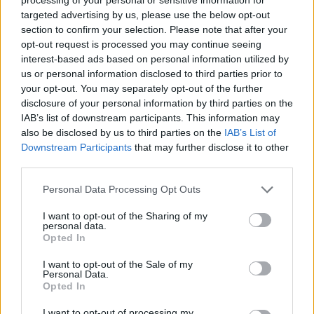
El dominio estadounidense en el MVP ha caído
targeted advertising by us, please use the below opt-out
brutalmente
section to confirm your selection. Please note that after your
opt-out request is processed you may continue seeing
interest-based ads based on personal information utilized by
Los últimos 8 MVP's han sido internacionales
us or personal information disclosed to third parties prior to
your opt-out. You may separately opt-out of the further
disclosure of your personal information by third parties on the
IAB’s list of downstream participants. This information may
(via
@kirkgoldsberry
)
pic.twitter.com/oCP16HLhPf
also be disclosed by us to third parties on the
IAB’s List of
Downstream Participants
that may further disclose it to other
— NBA - Jordi de Mas (@demas6Basket)
May 18, 2026
third parties.
Cuando pensamos en quién está en disposición de
Personal Data Processing Opt Outs
romper la racha y devolver el MVP a los Estados Unidos,
I want to opt-out of the Sharing of my
se vienen a la mente varios nombres.
Jayson Tatum
personal data.
Opted In
puede ser uno de los más recurrentes, pero también
Jalen Brunson
. Mirando al futuro, parece complicad
I want to opt-out of the Sale of my
Personal Data.
Opted In
que hombres como
Cade Cunningham o Cooper Flag
no se generen las oportunidades necesarias para
I want to opt-out of processing my