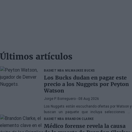
Últimos artículos
BASKET NBA
MILWAUKEE BUCKS
Los Bucks dudan en pagar este
precio a los Nuggets por Peyton
Watson
Jorge P. Borreguero
- 08 Aug 2026
Los Nuggets están escuchando ofertas por Watson y
buscan un paquete que incluya selecciones de
primera ronda, jóvenes talentos o una combinación
BASKET NBA
BRANDON CLARKE
de ambos
Médico forense revela la causa