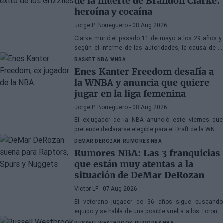
de la muerte de Brandon Clarke:
heroína y cocaína
Jorge P. Borreguero
- 08 Aug 2026
Clarke murió el pasado 11 de mayo a los 29 años y,
según el informe de las autoridades, la causa de la
muerte fueron los efectos de la heroína y la cocaína
BASKET NBA
WNBA
Enes Kanter Freedom desafía a
la WNBA y anuncia que quiere
jugar en la liga femenina
Jorge P. Borreguero
- 08 Aug 2026
El exjugador de la NBA anunció este viernes que
pretende declararse elegible para el Draft de la WNBA
de 2027
DEMAR DEROZAN
RUMORES NBA
Rumores NBA: Las 3 franquicias
que están muy atentas a la
situación de DeMar DeRozan
Víctor LF
- 07 Aug 2026
El veterano jugador de 36 años sigue buscando
equipo y se habla de una posible vuelta a los Toronto
Raptors o San Antonio Spurs, mientras Denver
RUSSELL WESTBROOK
RUMORES NBA