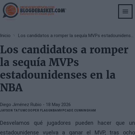
Skip
to
main
content
Breadcrumb
Inicio
Los candidatos a romper la sequía MVPs estadounidenses en la NBA
Los candidatos a romper
la sequía MVPs
estadounidenses en la
NBA
Diego Jiménez Rubio
- 18 May 2026
JAYSON TATUM
COOPER FLAGG
NBA
MVP
CADE CUNNINGHAM
Desvelamos qué jugadores pueden hacer que un
estadounidense vuelva a ganar el MVP, tras ocho