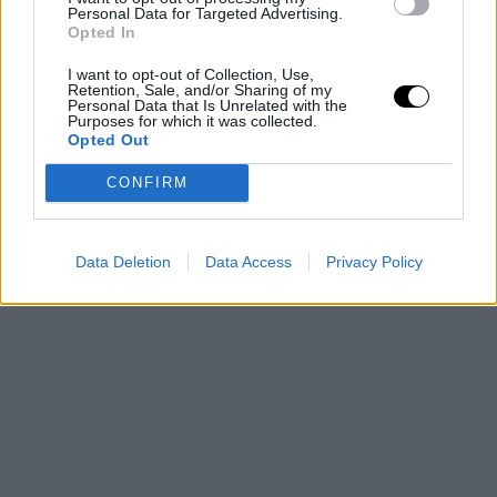
Personal Data for Targeted Advertising.
hacerse en algún momento con este galardón y frenar
Opted In
una racha realmente impresionante.
I want to opt-out of Collection, Use,
Retention, Sale, and/or Sharing of my
Personal Data that Is Unrelated with the
Purposes for which it was collected.
Opted Out
CONFIRM
Data Deletion
Data Access
Privacy Policy