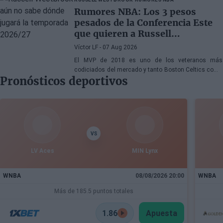
Nuggets también forma parte de la ecuación
Rumores NBA: Los 3 pesos
pesados de la Conferencia Este
que quieren a Russell
Westbrook
Víctor LF
- 07 Aug 2026
El MVP de 2018 es uno de los veteranos más
codiciados del mercado y tanto Boston Celtics como
Pronósticos deportivos
Cleveland Cavaliers y Detroit Pistons estarían
interesados en hacerse con sus servicios
VS
LV Aces
MIN Lynx
WNBA
08/08/2026 20:00
WNBA
Más de 185.5 puntos totales
1.86
Apuesta