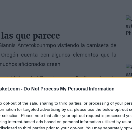
 las que parece
Giannis Antetokounmpo vistiendo la camiseta de
de Oregón cuenta con algunos elementos que la
muchos aficionados creen.
te del futuro de Milwaukee en el Draft gracias a la
Ese detalle podría resultar fundamental si la
sket.com -
Do Not Process My Personal Information
strucción y quiere recuperar activos de cara al
to opt-out of the sale, sharing to third parties, or processing of your per
formation for targeted advertising by us, please use the below opt-out s
r selection. Please note that after your opt-out request is processed y
de mercado, contratos que permitirían cuadrar
eing interest-based ads based on personal information utilized by us or
disclosed to third parties prior to your opt-out. You may separately opt-
lución muy positiva durante la última temporada.