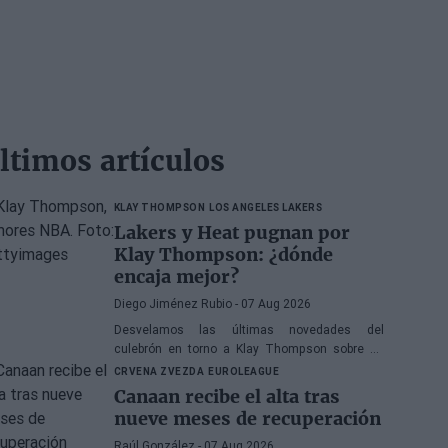
ltimos artículos
KLAY THOMPSON
LOS ANGELES LAKERS
Lakers y Heat pugnan por
Klay Thompson: ¿dónde
encaja mejor?
Diego Jiménez Rubio
- 07 Aug 2026
Desvelamos las últimas novedades del
culebrón en torno a Klay Thompson sobre su
posible destino.
CRVENA ZVEZDA
EUROLEAGUE
Canaan recibe el alta tras
nueve meses de recuperación
Raúl González
- 07 Aug 2026