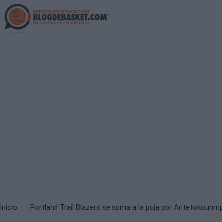
Skip
to
main
content
Breadcrumb
Inicio
Portland Trail Blazers se suma a la puja por Antetokounm