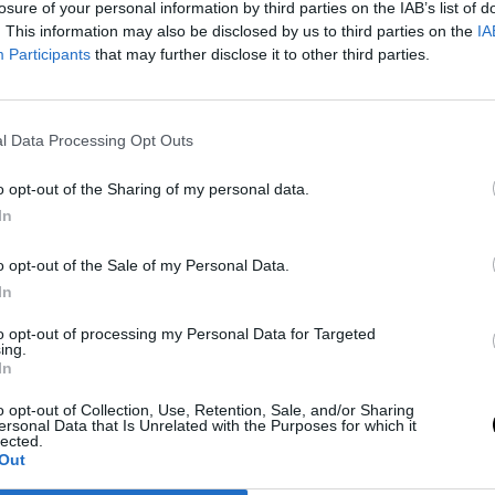
losure of your personal information by third parties on the IAB’s list of
 para una negociación de enorme magnitud.
. This information may also be disclosed by us to third parties on the
IA
Participants
that may further disclose it to other third parties.
enario
n publicada por Sidery es que Antetokounmpo no
l Data Processing Opt Outs
ortland.
o opt-out of the Sharing of my personal data.
 jugador priorizaría mercados más consolidados
In
embargo, el hecho de que no descarte a los Blazers
o opt-out of the Sale of my Personal Data.
In
ción por parte del jugador ya supone una noticia
to opt-out of processing my Personal Data for Targeted
ing.
acrificar una enorme cantidad de activos por una
In
rgo plazo.
o opt-out of Collection, Use, Retention, Sale, and/or Sharing
ersonal Data that Is Unrelated with the Purposes for which it
lected.
lazers?
Out
o extremadamente elevado. Milwaukee exigiría una