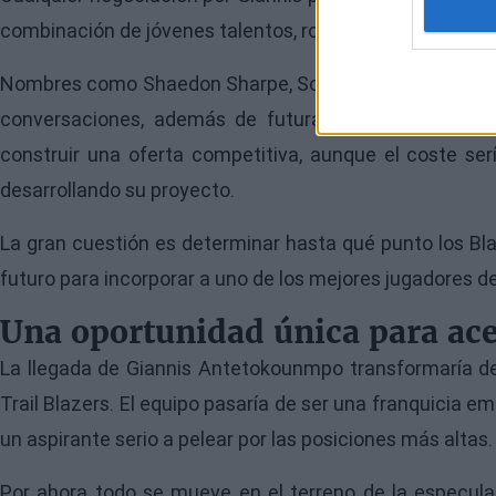
combinación de jóvenes talentos, rondas del Draft y cont
Nombres como Shaedon Sharpe, Scoot Henderson o Deni 
conversaciones, además de futuras selecciones de p
construir una oferta competitiva, aunque el coste se
desarrollando su proyecto.
La gran cuestión es determinar hasta qué punto los Bla
futuro para incorporar a uno de los mejores jugadores de
Una oportunidad única para ace
La llegada de Giannis Antetokounmpo transformaría de
Trail Blazers. El equipo pasaría de ser una franquicia 
un aspirante serio a pelear por las posiciones más altas.
Por ahora todo se mueve en el terreno de la especulac