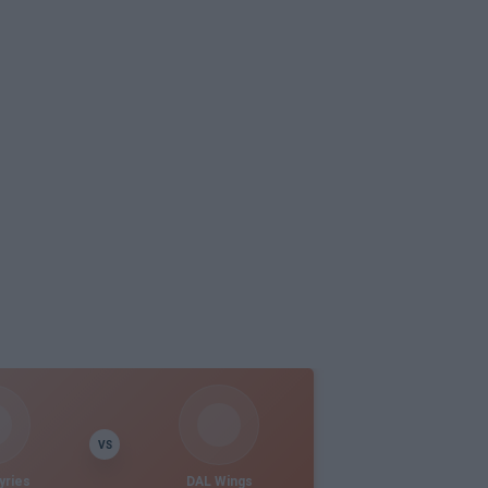
VS
yries
DAL Wings