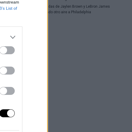
 downstream
Las llegadas de Jaylen Brown y LeBron James
B’s List of
le han dado otro aire a Philadelphia