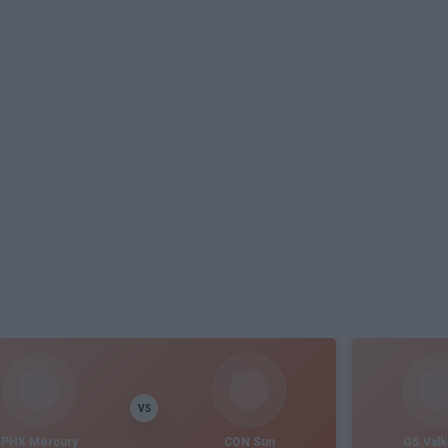
VS
PHX Mercury
CON Sun
GS Valk