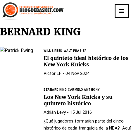
Skip
to
main
content
BERNARD KING
WILLIS REED
WALT FRAZIER
El quinteto ideal histórico de los
New York Knicks
Víctor LF
- 04 Nov 2024
BERNARD KING
CARMELO ANTHONY
Los New York Knicks y su
quinteto histórico
Adrián Levy
- 15 Jul 2016
¿Qué jugadores formarían parte del cinco
histórico de cada franquicia de la NBA? Aquí