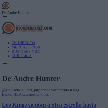
Skip
to
main
De'Andre Hunter
content
Main
EN DIRECTO
navigation
MERCADO NBA
RUMORES NBA
EUROLIGA
De'Andre Hunter
Basket NBA
sacramento kings
Los Kings sientan a otra estrella hasta