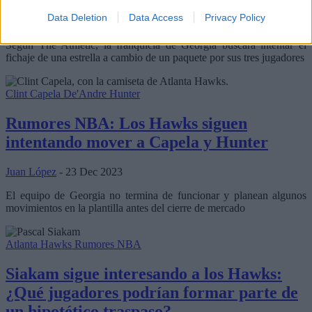
Data Deletion
Data Access
Privacy Policy
Jorge P. Borreguero
- 15 Jan 2024
Según The Athletic, la franquicia de Georgia buscará intentar el
fichaje de una estrella a cambio de un paquete por sus tres jugadores
Clint Capela
De'Andre Hunter
Rumores NBA: Los Hawks siguen
intentando mover a Capela y Hunter
Juan López
- 23 Dec 2023
El equipo de Georgia no termina de funcionar y planean algunos
movimientos en la plantilla antes del cierre de mercado
Atlanta Hawks
Rumores NBA
Siakam sigue interesando a los Hawks:
¿Qué jugadores podrían formar parte de
un hipotético traspaso?