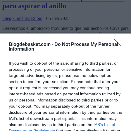
para aspirar al anillo
Diego Jiménez Rubio
- 06 Feb 2025
Desvelamos el ambicioso movimiento que han hecho los Cavs para
cerrar un quinteto de lujo sin ceder demasiado a cambio.
Blogdebasket.com -
Do Not Process My Personal
denver nuggets
Rumores NBA
Information
Estos son los 6 jugadores por los que
If you wish to opt-out of the sale, sharing to third parties, or
Denver Nuggets ya ha mostrado interés
processing of your personal or sensitive information for
targeted advertising by us, please use the below opt-out
real
section to confirm your selection. Please note that after your
opt-out request is processed you may continue seeing
Diego Jiménez Rubio
- 18 Dec 2024
interest-based ads based on personal information utilized by
La franquicia de Colorado explora el mercado en busca de fichajes y
us or personal information disclosed to third parties prior to
tiene claro cuál es el jugador del que pueden prescindir en un
your opt-out. You may separately opt-out of the further
intercambio.
disclosure of your personal information by third parties on the
IAB’s list of downstream participants. This information may
also be disclosed by us to third parties on the
IAB’s List of
Downstream Participants
that may further disclose it to other