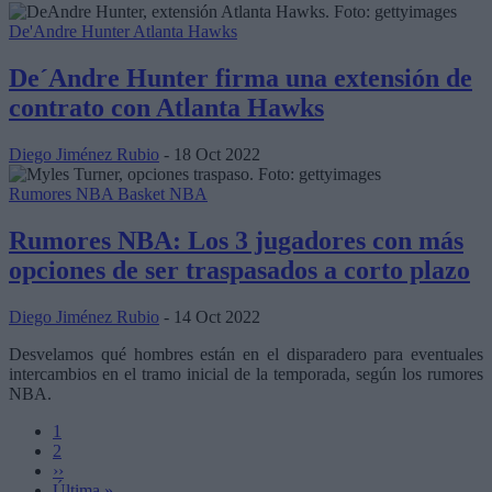
De'Andre Hunter
Atlanta Hawks
De´Andre Hunter firma una extensión de
contrato con Atlanta Hawks
Diego Jiménez Rubio
- 18 Oct 2022
Rumores NBA
Basket NBA
Rumores NBA: Los 3 jugadores con más
opciones de ser traspasados a corto plazo
Diego Jiménez Rubio
- 14 Oct 2022
Desvelamos qué hombres están en el disparadero para eventuales
intercambios en el tramo inicial de la temporada, según los rumores
NBA.
Página
1
Página
2
Pagination
Next
››
page
Last
Última »