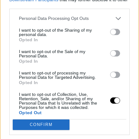
third parties.
Personal Data Processing Opt Outs
I want to opt-out of the Sharing of my
personal data.
Opted In
I want to opt-out of the Sale of my
Personal Data.
Opted In
I want to opt-out of processing my
Personal Data for Targeted Advertising.
Opted In
I want to opt-out of Collection, Use,
Retention, Sale, and/or Sharing of my
Personal Data that Is Unrelated with the
Basket NBA
Dejounte Murray
Purposes for which it was collected.
Opted Out
Rumores NBA: Los Hawks quieren meter
CONFIRM
a Dejounte Murray, Clint Capela y
De'Andre Hunter en un mismo traspaso