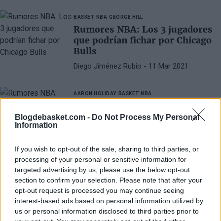
marzo.
BASKET NBA
GEORGE HILL
Rumores NBA: Los 3 jugadores
que podrían fichar por Chicago
Bulls
Diego Jiménez Rubio
- 11 Mar 2021
AARON HOLIDAY
BASKET NBA
Rumores NBA: George Hill y
Aaron Holiday, cerca de cambiar
Blogdebasket.com -
Do Not Process My Personal
Information
de equipo
Diego Jiménez Rubio
- 08 Mar 2021
If you wish to opt-out of the sale, sharing to third parties, or
processing of your personal or sensitive information for
targeted advertising by us, please use the below opt-out
section to confirm your selection. Please note that after your
opt-out request is processed you may continue seeing
interest-based ads based on personal information utilized by
us or personal information disclosed to third parties prior to