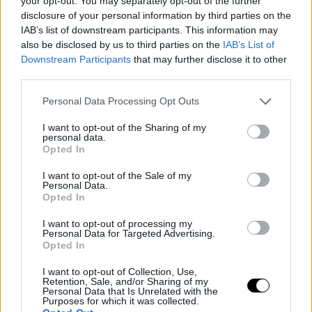
your opt-out. You may separately opt-out of the further
disclosure of your personal information by third parties on the
IAB’s list of downstream participants. This information may
also be disclosed by us to third parties on the
IAB’s List of
Downstream Participants
that may further disclose it to other
third parties.
Personal Data Processing Opt Outs
I want to opt-out of the Sharing of my
personal data.
Opted In
I want to opt-out of the Sale of my
Personal Data.
Opted In
BASKET NBA
ERIC BLEDSOE
New Orleans Pelicans, el gran
I want to opt-out of processing my
beneficiado de la locura de
Personal Data for Targeted Advertising.
Opted In
traspasos NBA
Diego Jiménez Rubio
- 17 Nov 2020
I want to opt-out of Collection, Use,
Retention, Sale, and/or Sharing of my
Personal Data that Is Unrelated with the
Purposes for which it was collected.
BASKET NBA
DONALD TRUMP