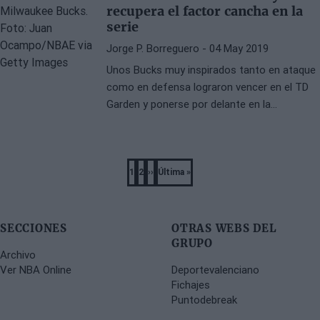
recupera el factor cancha en la
serie
Jorge P. Borreguero
- 04 May 2019
Unos Bucks muy inspirados tanto en ataque
como en defensa lograron vencer en el TD
Garden y ponerse por delante en la
eliminatoria
Pagination
1
2
››
Última »
Página
Página
Next
Last
page
page
SECCIONES
OTRAS WEBS DEL
GRUPO
Archivo
Ver NBA Online
Deportevalenciano
Fichajes
Puntodebreak