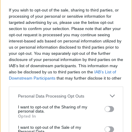
Jorge P. Borreguero
- 15 Nov 2020
If you wish to opt-out of the sale, sharing to third parties, or
processing of your personal or sensitive information for
BASKET NBA
CORONAVIRUS
targeted advertising by us, please use the below opt-out
Las claves para entender el
section to confirm your selection. Please note that after your
regreso de la NBA 2019/20
opt-out request is processed you may continue seeing
interest-based ads based on personal information utilized by
Juan López
- 03 Jun 2020
us or personal information disclosed to third parties prior to
Mañana jueves la liga tomará una decisión
your opt-out. You may separately opt-out of the further
disclosure of your personal information by third parties on the
definitiva sobre el regreso de la competición,
IAB’s list of downstream participants. This information may
aunque ya se han filtrado mucha
also be disclosed by us to third parties on the
IAB’s List of
información al respecto
Downstream Participants
that may further disclose it to other
third parties.
BASKET NBA
PRETEMPORADA
Las 10 mejores jugadas de la
Personal Data Processing Opt Outs
pretemporada 2017 de la NBA
Roberto Carlos…
- 16 Oct 2017
I want to opt-out of the Sharing of my
personal data.
Opted In
I want to opt-out of the Sale of my
Personal Data.