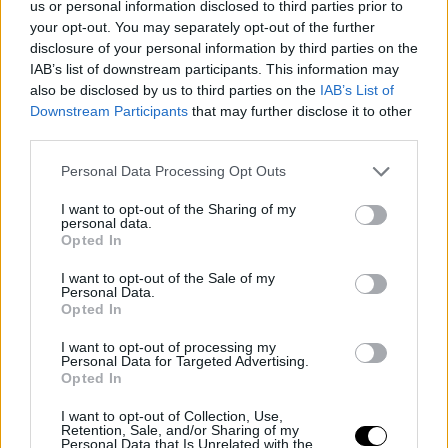
us or personal information disclosed to third parties prior to
your opt-out. You may separately opt-out of the further
disclosure of your personal information by third parties on the
IAB’s list of downstream participants. This information may
also be disclosed by us to third parties on the
IAB’s List of
Downstream Participants
that may further disclose it to other
third parties.
Personal Data Processing Opt Outs
I want to opt-out of the Sharing of my
personal data.
Opted In
I want to opt-out of the Sale of my
Personal Data.
Opted In
BASKET NBA
RUMORES NBA
Trevor Ariza se convierte en el
I want to opt-out of processing my
jugador más veces traspasado de
Personal Data for Targeted Advertising.
la historia NBA
Opted In
Diego Jiménez Rubio
- 23 Nov 2020
I want to opt-out of Collection, Use,
Retention, Sale, and/or Sharing of my
Personal Data that Is Unrelated with the