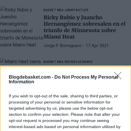
Ariza Wayne Ellington y Kent Bazemore
BASKET NBA
JIMMY BUTLER
Ricky Rubio y Juancho
Hernangómez sobresalen en el
triunfo de Minnesota sobre
Miami Heat
Jorge P. Borreguero
- 17 Apr 2021
BASKET NBA
MEYERS LEONARD
Miami Heat cierra el fichaje de
Trevor Ariza y manda a Meyers
Blogdebasket.com -
Do Not Process My Personal
Leonard a los Thunder
Information
Javier Macías …
- 17 Mar 2021
If you wish to opt-out of the sale, sharing to third parties, or
processing of your personal or sensitive information for
targeted advertising by us, please use the below opt-out
section to confirm your selection. Please note that after your
opt-out request is processed you may continue seeing
interest-based ads based on personal information utilized by