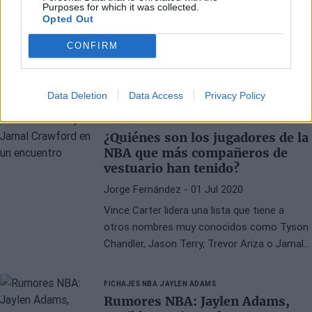
Purposes for which it was collected.
HOUSTON ROCKETS
ROBERT COVINGTON
Opted Out
Traspasos NBA: Robert
Covington a los Blazers y Trevor
CONFIRM
Ariza a los Rockets
Juan López
- 17 Nov 2020
Data Deletion
Data Access
Privacy Policy
BASKET NBA
JAMAL CRAWFORD
¿Quiénes son los jugadores de la
NBA que más compañeros de
vestuario han tenido?
Jorge Fernández
- 01 Jul 2020
Vince Carter lidera una lista que tiene a
otros nombres muy conocidos como Tyson
Chandler, Jason Terry, Trevor Ariza o Jamal
Crawford
FICHAJES NBA
JAYLEN ADAMS
Rumores NBA: Jaylen Adams,