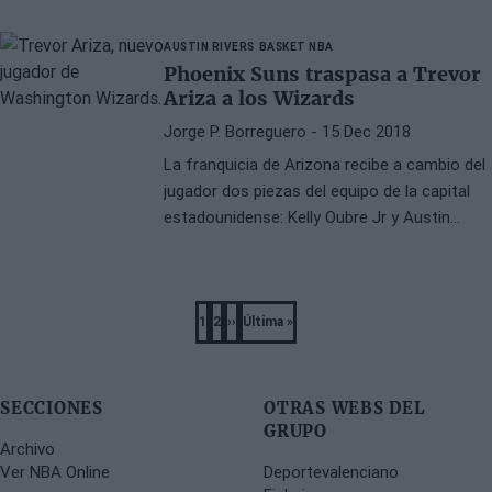
AUSTIN RIVERS
BASKET NBA
Phoenix Suns traspasa a Trevor
Ariza a los Wizards
Jorge P. Borreguero
- 15 Dec 2018
La franquicia de Arizona recibe a cambio del
jugador dos piezas del equipo de la capital
estadounidense: Kelly Oubre Jr y Austin
Rivers
Pagination
1
2
››
Última »
Página
Página
Next
Last
page
page
SECCIONES
OTRAS WEBS DEL
GRUPO
Archivo
Ver NBA Online
Deportevalenciano