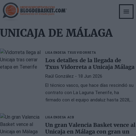
Skip
to
main
content
UNICAJA DE MÁLAGA
LIGA ENDESA
TXUS VIDORRETA
Los detalles de la llegada de
Txus Vidorreta a Unicaja Málaga
Raúl González
- 18 Jun 2026
El técnico vasco, que hace días rescindió su
contrato con La Laguna Tenerife, ha
firmado con el equipo andaluz hasta 2028,
cerrando así una de las operaciones más
sorprendentes del baloncesto español.
LIGA ENDESA
ACB
Un gran Valencia Basket vence al
Unicaja en Málaga con gran un