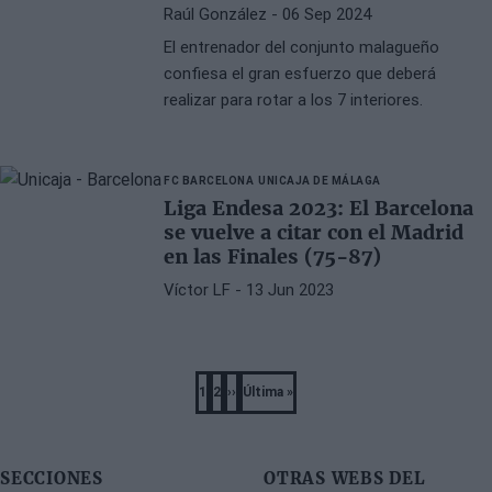
Raúl González
- 06 Sep 2024
El entrenador del conjunto malagueño
confiesa el gran esfuerzo que deberá
realizar para rotar a los 7 interiores.
FC BARCELONA
UNICAJA DE MÁLAGA
Liga Endesa 2023: El Barcelona
se vuelve a citar con el Madrid
en las Finales (75-87)
Víctor LF
- 13 Jun 2023
Pagination
1
2
››
Última »
Página
Página
Next
Last
page
page
SECCIONES
OTRAS WEBS DEL