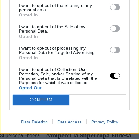
I want to opt-out of the Sharing of my
personal data.
Opted In
I want to opt-out of the Sale of my
Personal Data.
Opted In
I want to opt-out of processing my
UNICAJA DE MÁLAGA
LIGA ENDESA
Personal Data for Targeted Advertising.
Jornada 19: UCAM Murcia brilla
Opted In
ante Río Breogán y Bilbao
Basket sigue imparable
I want to opt-out of Collection, Use,
Retention, Sale, and/or Sharing of my
Personal Data that Is Unrelated with the
Raúl González
- 08 Feb 2026
Purposes for which it was collected.
El UCAM Murcia destaca con una victoria
Opted Out
contundente sobre el Río Breogán liderados
CONFIRM
por Cacok, mientras el Bilbao Basket suma
su sexta victoria consecutiva en la Liga
Endesa.
UNICAJA DE MÁLAGA
REAL MADRID
Data Deletion
Data Access
Privacy Policy
El Unicaja de Málaga, nuevo
campeón la Supercopa Endesa