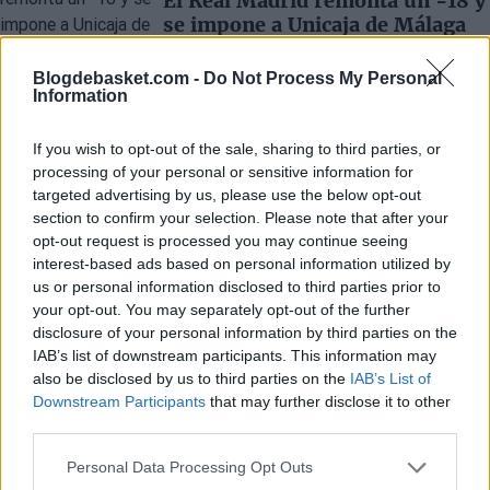
El Real Madrid remonta un -18 y
se impone a Unicaja de Málaga
con un gran Mario Hezonja
Blogdebasket.com -
Do Not Process My Personal
Raúl González
- 15 Feb 2026
Information
Con Mario Hezonja anotando 7 puntos en
los últimos 69 segundos, el Real Madrid
If you wish to opt-out of the sale, sharing to third parties, or
logró una gran remontada desde -18 frente
processing of your personal or sensitive information for
a Málaga para llevarse la victoria por 96-92.
targeted advertising by us, please use the below opt-out
section to confirm your selection. Please note that after your
opt-out request is processed you may continue seeing
interest-based ads based on personal information utilized by
us or personal information disclosed to third parties prior to
your opt-out. You may separately opt-out of the further
disclosure of your personal information by third parties on the
IAB’s list of downstream participants. This information may
also be disclosed by us to third parties on the
IAB’s List of
Downstream Participants
that may further disclose it to other
third parties.
Personal Data Processing Opt Outs