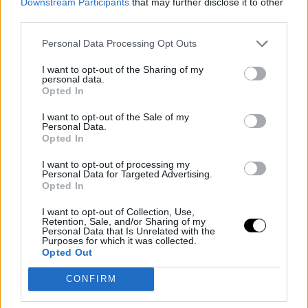
Downstream Participants
that may further disclose it to other
donde se encuentra, a día de hoy, a más de 6.000
third parties.
kilómetros. Además, el jugador sufrió un duro golpe este
Personal Data Processing Opt Outs
pasado mes de octubre, cuando
su hermano menor
I want to opt-out of the Sharing of my
falleció en un accidente automovilístico.
personal data.
Opted In
Desde su lesión en el pie, su toma de contacto con el
I want to opt-out of the Sale of my
ejercicio físico ha sido limitada, siguiendo un
estricto
Personal Data.
Opted In
planning
de entrenamiento
para recuperarse de su
I want to opt-out of processing my
rotura en el pie, el cual, en ocasiones, ha llegado a
Personal Data for Targeted Advertising.
Opted In
saltarse, lo que ha ayudado en su aumento de peso.
I want to opt-out of Collection, Use,
Retention, Sale, and/or Sharing of my
Después de jugársela a una carta con
Embiid
en el
Personal Data that Is Unrelated with the
Purposes for which it was collected.
Draft, prescindiendo de otros talentos muy
Opted Out
interesantes, en
Philadelphia
no quieren que la
CONFIRM
pasividad de
Embiid
pueda echar por tierra la carrera de