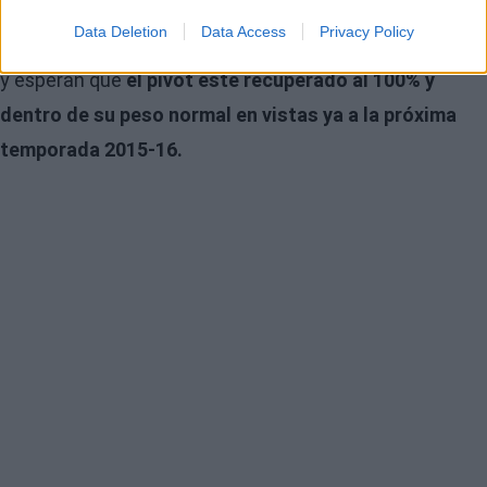
uno de los talentos interiores con más proyección y
Data Deletion
Data Access
Privacy Policy
futuro de la liga. Aún así, en la franquicia son pacientes
y esperan que
el pívot esté recuperado al 100% y
dentro de su peso normal en vistas ya a la próxima
temporada 2015-16.