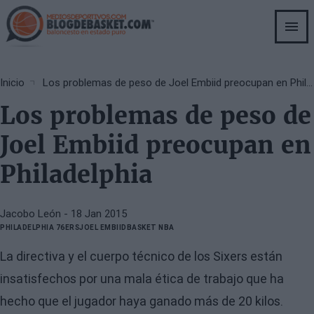
Skip
to
main
content
Breadcrumb
Inicio
Los problemas de peso de Joel Embiid preocupan en Philadelphia
Los problemas de peso de
Joel Embiid preocupan en
Philadelphia
Jacobo León
- 18 Jan 2015
PHILADELPHIA 76ERS
JOEL EMBIID
BASKET NBA
La directiva y el cuerpo técnico de los Sixers están
insatisfechos por una mala ética de trabajo que ha
hecho que el jugador haya ganado más de 20 kilos.