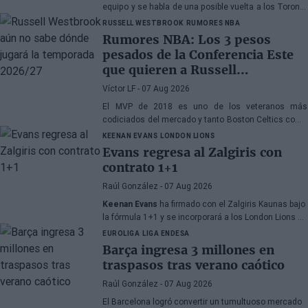
equipo y se habla de una posible vuelta a los Toronto
Raptors o San Antonio Spurs, mientras Denver
RUSSELL WESTBROOK
RUMORES NBA
Nuggets también forma parte de la ecuación
Rumores NBA: Los 3 pesos
pesados de la Conferencia Este
que quieren a Russell
Westbrook
Víctor LF
- 07 Aug 2026
El MVP de 2018 es uno de los veteranos más
codiciados del mercado y tanto Boston Celtics como
Cleveland Cavaliers y Detroit Pistons estarían
KEENAN EVANS
LONDON LIONS
interesados en hacerse con sus servicios
Evans regresa al Zalgiris con
contrato 1+1
Raúl González
- 07 Aug 2026
Keenan Evans
ha firmado con el Zalgiris Kaunas bajo
la fórmula 1+1 y se incorporará a los London Lions en
calidad de cedido durante la temporada 2026/27. El
EUROLIGA
LIGA ENDESA
base estadounidense continúa su proceso de
Barça ingresa 3 millones en
recuperación tras las lesiones sufridas en los
traspasos tras verano caótico
últimos meses.
Raúl González
- 07 Aug 2026
El Barcelona logró convertir un tumultuoso mercado