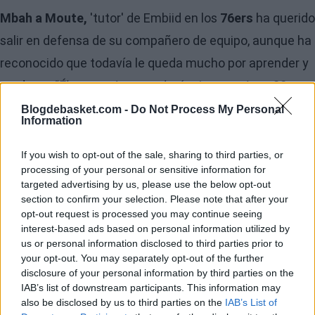
Mbah a Moute,
'tutor' de Embiid en los
76ers
ha querido
salir en defensa de su compañero de equipo, aunque ha
reconocido que todavía le queda mucho por aprender y
madurar.
"Él es muy joven todavía. Apenas tiene 20
años.
Es un chaval que está intentando encontrar su
Blogdebasket.com -
Do Not Process My Personal
Information
camino en el mundo del baloncesto profesional y en la
vida en general. Tiene mucho que aprender.
If you wish to opt-out of the sale, sharing to third parties, or
processing of your personal or sensitive information for
Obviamente,
a veces da muestras de su inmadurez
con
targeted advertising by us, please use the below opt-out
sus tweets, pero hay que entender que está teniendo
section to confirm your selection. Please note that after your
opt-out request is processed you may continue seeing
que vivir algo muy duro con su lesión. Es un buen chico."
interest-based ads based on personal information utilized by
us or personal information disclosed to third parties prior to
Realmente, la vida de
Embiid
durante el último año no
your opt-out. You may separately opt-out of the further
disclosure of your personal information by third parties on the
ha sido nada fácil. A su
grave lesión
hay que sumarle la
IAB’s list of downstream participants. This information may
gran lejanía existente con su país natal,
Camerún, de
also be disclosed by us to third parties on the
IAB’s List of