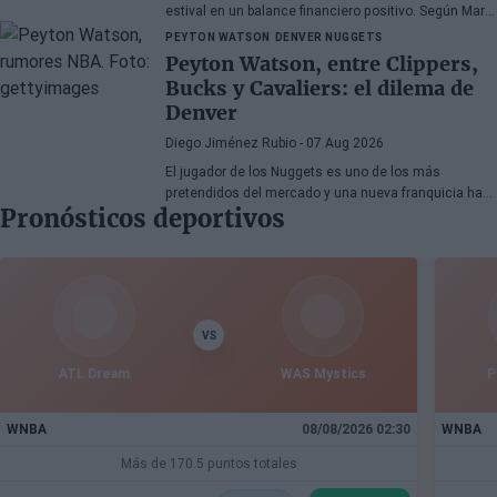
estival en un balance financiero positivo. Según Marc
Mundet, la sección azulgrana ingresó cerca de tres
PEYTON WATSON
DENVER NUGGETS
millones de euros procedentes de salidas de
Peyton Watson, entre Clippers,
jugadores, a pesar de un proceso de transferencias
Bucks y Cavaliers: el dilema de
marcado por la incertidumbre y los cambios de
Denver
última hora.
Diego Jiménez Rubio
- 07 Aug 2026
El jugador de los Nuggets es uno de los más
pretendidos del mercado y una nueva franquicia ha
Pronósticos deportivos
entrado en la puja.
VS
ATL Dream
WAS Mystics
P
WNBA
08/08/2026 02:30
WNBA
Más de 170.5 puntos totales