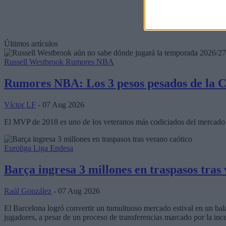
Últimos artículos
Russell Westbrook
Rumores NBA
Rumores NBA: Los 3 pesos pesados de la C
Víctor LF
- 07 Aug 2026
El MVP de 2018 es uno de los veteranos más codiciados del mercado y 
Euroliga
Liga Endesa
Barça ingresa 3 millones en traspasos tras
Raúl González
- 07 Aug 2026
El Barcelona logró convertir un tumultuoso mercado estival en un bal
jugadores, a pesar de un proceso de transferencias marcado por la inc