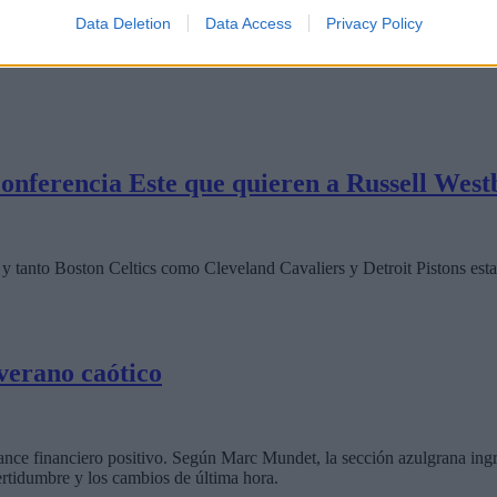
Data Deletion
Data Access
Privacy Policy
onferencia Este que quieren a Russell Wes
tanto Boston Celtics como Cleveland Cavaliers y Detroit Pistons estar
 verano caótico
ance financiero positivo. Según Marc Mundet, la sección azulgrana ingre
ertidumbre y los cambios de última hora.