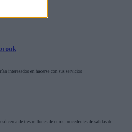
tbrook
ían interesados en hacerse con sus servicios
só cerca de tres millones de euros procedentes de salidas de