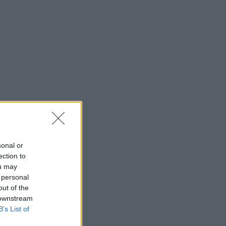
sonal or
ection to
ou may
 personal
out of the
 downstream
B’s List of