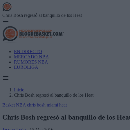
Skip
to
main
Chris Bosh regresó al banquillo de los Heat
content
Main
EN DIRECTO
navigation
MERCADO NBA
RUMORES NBA
EUROLIGA
Inicio
Chris Bosh regresó al banquillo de los Heat
Breadcrumb
Basket NBA
chris bosh
miami heat
Chris Bosh regresó al banquillo de los Hea
Jacobo León
- 15 Mar 2016