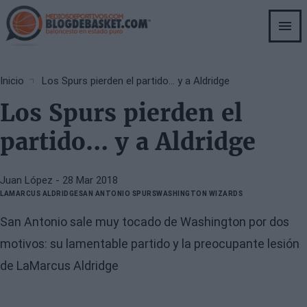
Skip
to
main
content
Breadcrumb
Inicio
Los Spurs pierden el partido… y a Aldridge
Los Spurs pierden el
partido… y a Aldridge
Juan López
- 28 Mar 2018
LAMARCUS ALDRIDGE
SAN ANTONIO SPURS
WASHINGTON WIZARDS
San Antonio sale muy tocado de Washington por dos
motivos: su lamentable partido y la preocupante lesión
de LaMarcus Aldridge