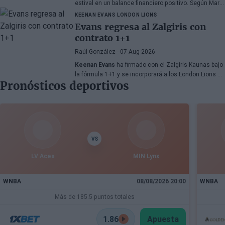
estival en un balance financiero positivo. Según Marc
Mundet, la sección azulgrana ingresó cerca de tres
KEENAN EVANS
LONDON LIONS
millones de euros procedentes de salidas de
Evans regresa al Zalgiris con
jugadores, a pesar de un proceso de transferencias
contrato 1+1
marcado por la incertidumbre y los cambios de
última hora.
Raúl González
- 07 Aug 2026
Keenan Evans
ha firmado con el Zalgiris Kaunas bajo
la fórmula 1+1 y se incorporará a los London Lions en
Pronósticos deportivos
calidad de cedido durante la temporada 2026/27. El
base estadounidense continúa su proceso de
recuperación tras las lesiones sufridas en los
últimos meses.
VS
LV Aces
MIN Lynx
WNBA
08/08/2026 20:00
WNBA
Más de 185.5 puntos totales
1.86
Apuesta