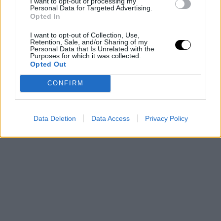
I want to opt-out of processing my
el mejor fue LaMarcus Aldridge con 13 puntos. Pau
Personal Data for Targeted Advertising.
Opted In
Gasol aportó desde el banco 10 puntos y 6 rebotes. Tras
I want to opt-out of Collection, Use,
la derrota, los Spurs son sextos del Oeste igualados con
Retention, Sale, and/or Sharing of my
Personal Data that Is Unrelated with the
los Pelicans, que son quintos.
Purposes for which it was collected.
Opted Out
CONFIRM
Data Deletion
Data Access
Privacy Policy