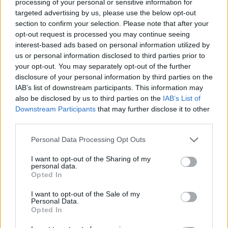
processing of your personal or sensitive information for
jugar los próximos encuentros.
targeted advertising by us, please use the below opt-out
section to confirm your selection. Please note that after your
FULL HIGHLIGHTS: Watch SEVEN reach double figures
opt-out request is processed you may continue seeing
interest-based ads based on personal information utilized by
tonight in a big
#WizSpurs
win!
#DCFamily
us or personal information disclosed to third parties prior to
pic.twitter.com/cAxBU5MDg5
your opt-out. You may separately opt-out of the further
disclosure of your personal information by third parties on the
IAB’s list of downstream participants. This information may
— Washington Wizards (@WashWizards)
28 mars 2018
also be disclosed by us to third parties on the
IAB’s List of
Downstream Participants
that may further disclose it to other
third parties.
Los Wizards, por su parte, se consolidan en la sexta
Personal Data Processing Opt Outs
posición del Este con esta victoria. Hasta siete
I want to opt-out of the Sharing of my
jugadores del equipo de la Capital firmaron dobles
personal data.
Opted In
dígitos, destacando por encima del resto Markieff
Morris con 15 puntos y Otto Porter Jr. con 14.
I want to opt-out of the Sale of my
Personal Data.
Opted In
En los Spurs, pese a la lesión y que sólo jugó 18 minutos,