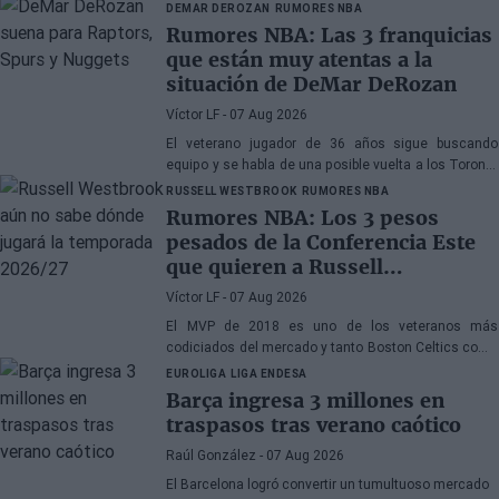
de 2027
DEMAR DEROZAN
RUMORES NBA
Rumores NBA: Las 3 franquicias
que están muy atentas a la
situación de DeMar DeRozan
Víctor LF
- 07 Aug 2026
El veterano jugador de 36 años sigue buscando
equipo y se habla de una posible vuelta a los Toronto
Raptors o San Antonio Spurs, mientras Denver
RUSSELL WESTBROOK
RUMORES NBA
Nuggets también forma parte de la ecuación
Rumores NBA: Los 3 pesos
pesados de la Conferencia Este
que quieren a Russell
Westbrook
Víctor LF
- 07 Aug 2026
El MVP de 2018 es uno de los veteranos más
codiciados del mercado y tanto Boston Celtics como
Cleveland Cavaliers y Detroit Pistons estarían
EUROLIGA
LIGA ENDESA
interesados en hacerse con sus servicios
Barça ingresa 3 millones en
traspasos tras verano caótico
Raúl González
- 07 Aug 2026
El Barcelona logró convertir un tumultuoso mercado