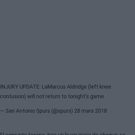
INJURY UPDATE: LaMarcus Aldridge (left knee
contusion) will not return to tonight's game.
— San Antonio Spurs (@spurs)
28 mars 2018
El conjunto texano, tras un buen inicio de choque, se