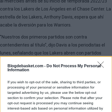
al miércoles antes de su inicio de temporada 2022/23
contra los Lakers de Los Ángeles en el Chase Center. La
estrella de los Lakers, Anthony Davis, espera que ahí
acabe la diversión para los Warriors.
"Nuestros dos primeros partidos son contra
contendientes al título", dijo Davis a los periodistas el
lunes, señalando que los Lakers abren con partidos
contra los Warriors y Los Ángeles Clippers. "Así que
Blogdebasket.com -
Do Not Process My Personal
siempre es bueno estropear las noches de anillo. La
Information
mentalidad es la de empezar la temporada con un par
If you wish to opt-out of the sale, sharing to third parties, or
de victorias".
processing of your personal or sensitive information for
targeted advertising by us, please use the below opt-out
section to confirm your selection. Please note that after your
opt-out request is processed you may continue seeing
interest-based ads based on personal information utilized by