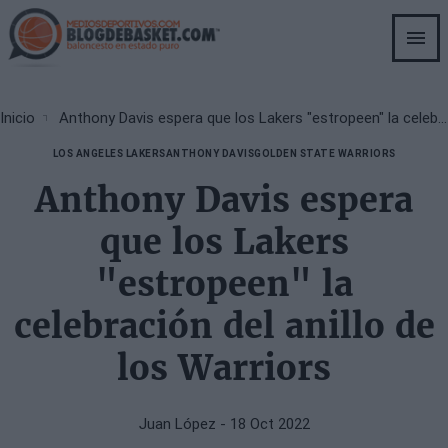
Skip
to
main
content
Breadcrumb
Inicio
Anthony Davis espera que los Lakers "estropeen" la celebración del anillo de los Warriors
LOS ANGELES LAKERS
ANTHONY DAVIS
GOLDEN STATE WARRIORS
Anthony Davis espera
que los Lakers
"estropeen" la
celebración del anillo de
los Warriors
Juan López
- 18 Oct 2022