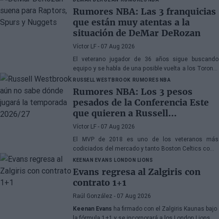
Rumores NBA: Las 3 franquicias
que están muy atentas a la
situación de DeMar DeRozan
Víctor LF
- 07 Aug 2026
El veterano jugador de 36 años sigue buscando
equipo y se habla de una posible vuelta a los Toronto
Raptors o San Antonio Spurs, mientras Denver
RUSSELL WESTBROOK
RUMORES NBA
Nuggets también forma parte de la ecuación
Rumores NBA: Los 3 pesos
pesados de la Conferencia Este
que quieren a Russell
Westbrook
Víctor LF
- 07 Aug 2026
El MVP de 2018 es uno de los veteranos más
codiciados del mercado y tanto Boston Celtics como
Cleveland Cavaliers y Detroit Pistons estarían
KEENAN EVANS
LONDON LIONS
interesados en hacerse con sus servicios
Evans regresa al Zalgiris con
contrato 1+1
Raúl González
- 07 Aug 2026
Keenan Evans
ha firmado con el Zalgiris Kaunas bajo
la fórmula 1+1 y se incorporará a los London Lions en