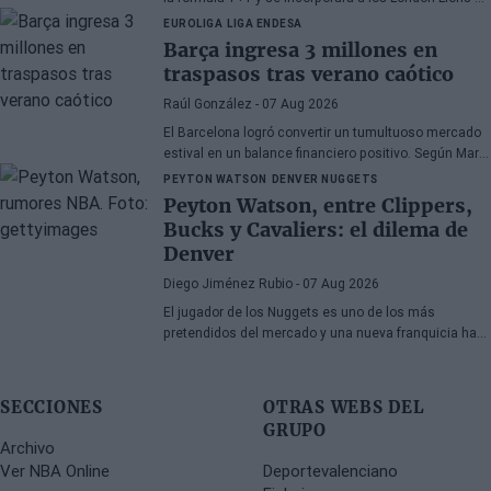
calidad de cedido durante la temporada 2026/27. El
EUROLIGA
LIGA ENDESA
base estadounidense continúa su proceso de
Barça ingresa 3 millones en
recuperación tras las lesiones sufridas en los
traspasos tras verano caótico
últimos meses.
Raúl González
- 07 Aug 2026
El Barcelona logró convertir un tumultuoso mercado
estival en un balance financiero positivo. Según Marc
Mundet, la sección azulgrana ingresó cerca de tres
PEYTON WATSON
DENVER NUGGETS
millones de euros procedentes de salidas de
Peyton Watson, entre Clippers,
jugadores, a pesar de un proceso de transferencias
Bucks y Cavaliers: el dilema de
marcado por la incertidumbre y los cambios de
Denver
última hora.
Diego Jiménez Rubio
- 07 Aug 2026
El jugador de los Nuggets es uno de los más
pretendidos del mercado y una nueva franquicia ha
entrado en la puja.
SECCIONES
OTRAS WEBS DEL
GRUPO
Archivo
Ver NBA Online
Deportevalenciano