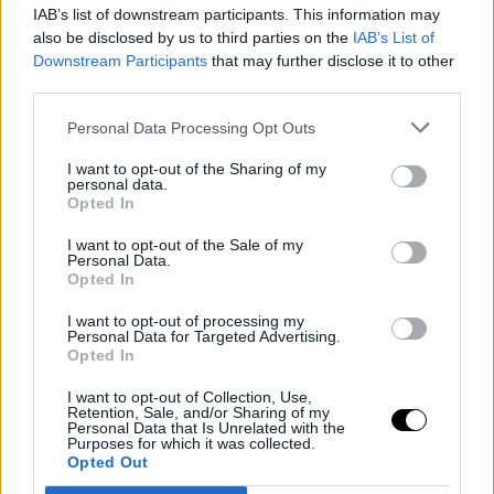
IAB’s list of downstream participants. This information may
also be disclosed by us to third parties on the
IAB’s List of
Downstream Participants
that may further disclose it to other
third parties.
Personal Data Processing Opt Outs
I want to opt-out of the Sharing of my
personal data.
Opted In
Últimos artículos
I want to opt-out of the Sale of my
Personal Data.
Basket NBA
Coby White
Opted In
Coby White lanza un aviso a la NBA tras
I want to opt-out of processing my
la salida de LaMelo Ball y Miles Bridges:
Personal Data for Targeted Advertising.
Opted In
"Podemos sorprender a mucha gente"
I want to opt-out of Collection, Use,
Retention, Sale, and/or Sharing of my
Jorge P. Borreguero
- 09 Aug 2026
Personal Data that Is Unrelated with the
Purposes for which it was collected.
El base renovó su contrato con la franquicia por tres años y 74
Opted Out
millones de dólares al comienzo de la pretemporada y afronta el