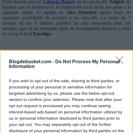
Dura derrota para el
Valencia Basket
en la cancha del
Zalgiris
de
Kaunas que es sinónimo de la eliminación en la lucha por pasar a la
siguiente ronda. El equipo de
Álex Mumbrú
queda fuera de
cualquier posibilidad de acceder a los playoffs. La racha de 7
reveses en los 8 últimos partidos ha sido demasiado para los
taronjas, que en un momento dado de la temporada llegaron a estar
en el top 8 de la
Euroliga
.
Blogdebasket.com -
Do Not Process My Personal
Information
If you wish to opt-out of the sale, sharing to third parties, or
processing of your personal or sensitive information for
targeted advertising by us, please use the below opt-out
section to confirm your selection. Please note that after your
opt-out request is processed you may continue seeing
interest-based ads based on personal information utilized by
us or personal information disclosed to third parties prior to
your opt-out. You may separately opt-out of the further
disclosure of your personal information by third parties on the