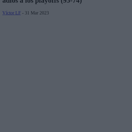
adiós a los playoffs (95-74)
Víctor LF
- 31 Mar 2023