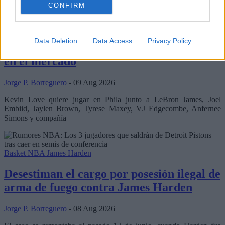
nuevo curso con confianza
CONFIRM
Basket NBA
Kevin Love
Data Deletion
Data Access
Privacy Policy
Los Sixers preparan la guinda del pastel
en el mercado
Jorge P. Borreguero
- 09 Aug 2026
Kevin Love quiere jugar en Phila junto a LeBron James, Joel
Embiid, Jaylen Brown, Tyrese Maxey, VJ Edgecombe, Anfernee
Simons y compañía
Basket NBA
James Harden
Desestiman el cargo por posesión ilegal de
arma de fuego contra James Harden
Jorge P. Borreguero
- 08 Aug 2026