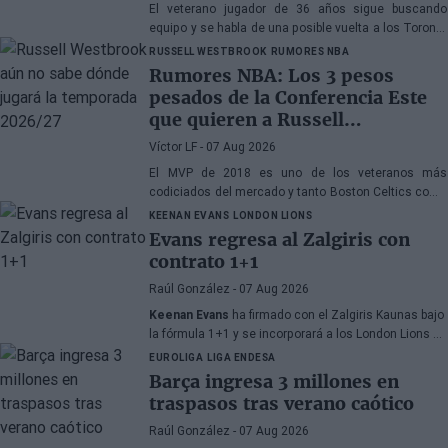
El veterano jugador de 36 años sigue buscando
equipo y se habla de una posible vuelta a los Toronto
Raptors o San Antonio Spurs, mientras Denver
RUSSELL WESTBROOK
RUMORES NBA
Nuggets también forma parte de la ecuación
Rumores NBA: Los 3 pesos
pesados de la Conferencia Este
que quieren a Russell
Westbrook
Víctor LF
- 07 Aug 2026
El MVP de 2018 es uno de los veteranos más
codiciados del mercado y tanto Boston Celtics como
Cleveland Cavaliers y Detroit Pistons estarían
KEENAN EVANS
LONDON LIONS
interesados en hacerse con sus servicios
Evans regresa al Zalgiris con
contrato 1+1
Raúl González
- 07 Aug 2026
Keenan Evans
ha firmado con el Zalgiris Kaunas bajo
la fórmula 1+1 y se incorporará a los London Lions en
calidad de cedido durante la temporada 2026/27. El
EUROLIGA
LIGA ENDESA
base estadounidense continúa su proceso de
Barça ingresa 3 millones en
recuperación tras las lesiones sufridas en los
traspasos tras verano caótico
últimos meses.
Raúl González
- 07 Aug 2026