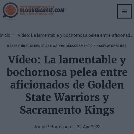
Skip
to
main
content
Breadcrumb
Inicio
Vídeo: La lamentable y bochornosa pelea entre aficionados de Golden State Warriors y Sacramento Kings
BASKET NBA
GOLDEN STATE WARRIORS
SACRAMENTO KINGS
PLAYOFFS NBA
Vídeo: La lamentable y
bochornosa pelea entre
aficionados de Golden
State Warriors y
Sacramento Kings
Jorge P. Borreguero
- 22 Apr 2023