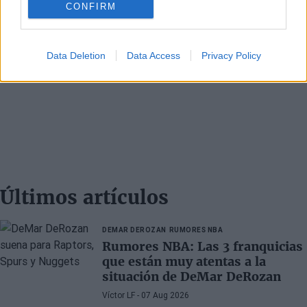
CONFIRM
Data Deletion
Data Access
Privacy Policy
Últimos artículos
DEMAR DEROZAN
RUMORES NBA
Rumores NBA: Las 3 franquicias
que están muy atentas a la
situación de DeMar DeRozan
Víctor LF
- 07 Aug 2026