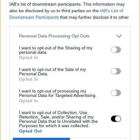
IAB’s list of downstream participants. This information may
also be disclosed by us to third parties on the
IAB’s List of
Downstream Participants
that may further disclose it to other
third parties.
Warriors vs Kings fans 🫣
pic.twitter.com/dZXZ5nmWbB
Personal Data Processing Opt Outs
— NBACentral (@TheNBACentral)
April 22, 2023
I want to opt-out of the Sharing of my
personal data.
Opted In
I want to opt-out of the Sale of my
Personal Data.
Opted In
I want to opt-out of processing my
Personal Data for Targeted Advertising.
Opted In
I want to opt-out of Collection, Use,
Retention, Sale, and/or Sharing of my
Personal Data that Is Unrelated with the
Purposes for which it was collected.
Opted Out