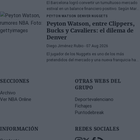
El Barcelona logró convertir un tumultuoso mercado
estival en un balance financiero positivo. Según Marc
Mundet, la sección azulgrana ingresó cerca de tres
PEYTON WATSON
DENVER NUGGETS
millones de euros procedentes de salidas de
Peyton Watson, entre Clippers,
jugadores, a pesar de un proceso de transferencias
Bucks y Cavaliers: el dilema de
marcado por la incertidumbre y los cambios de
Denver
última hora.
Diego Jiménez Rubio
- 07 Aug 2026
El jugador de los Nuggets es uno de los más
pretendidos del mercado y una nueva franquicia ha
entrado en la puja.
SECCIONES
OTRAS WEBS DEL
GRUPO
Archivo
Ver NBA Online
Deportevalenciano
Fichajes
Puntodebreak
INFORMACIÓN
REDES SOCIALES