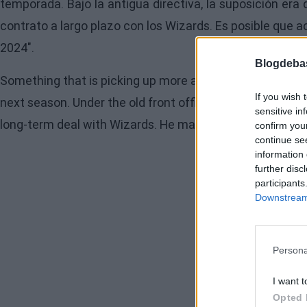
temporada. Bajo la antigua directiva, la suposición era q
contrato a largo plazo con los Wizards. Es posible que ac
2024".
Blogdeba
Something that is picking up more and more buzz: Krist
If you wish 
next season. Under the old front office, the assumption 
sensitive in
long-term deal with Wizards. He may take the money now
confirm you
continue se
information 
further disc
participants
Downstream 
Persona
I want t
Opted 