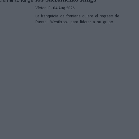
Víctor LF
- 04 Aug 2026
La franquicia californiana quiere el regreso de
Russell Westbrook para liderar a su grupo de
jóvenes, mientras que también suena Victor
Oladipo