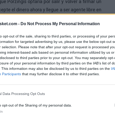
ue Porzingis optaría por salir y volver a firmar un
epte el dinero ahora y llegue a ser agente libre en
sket.com -
Do Not Process My Personal Information
aps Porzingis opting in for $36M with Washington
to opt-out of the sale, sharing to third parties, or processing of your per
was Porzingis would opt out and re-sign on a
Ú
formation for targeted advertising by us, please use the below opt-out s
 and hit FA in 2024.
r selection. Please note that after your opt-out request is processed y
eing interest-based ads based on personal information utilized by us or
disclosed to third parties prior to your opt-out. You may separately opt-
losure of your personal information by third parties on the IAB’s list of
. This information may also be disclosed by us to third parties on the
IA
Participants
that may further disclose it to other third parties.
l Data Processing Opt Outs
o opt-out of the Sharing of my personal data.
In