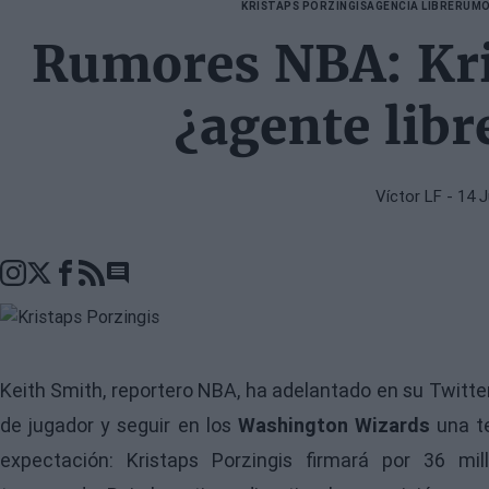
KRISTAPS PORZINGIS
AGENCIA LIBRE
RUMO
Rumores NBA: Kri
¿agente libr
Víctor LF
- 14 
Go to comments seciton
Keith Smith, reportero NBA, ha adelantado en su Twitt
de jugador y seguir en los
Washington Wizards
una t
expectación: Kristaps Porzingis firmará por 36 m