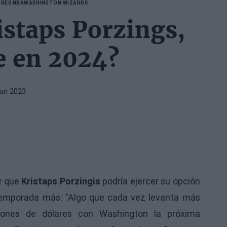
RES NBA
WASHINGTON WIZARDS
staps Porzings,
e en 2024?
Jun 2023
er que
Kristaps Porzingis
podría ejercer su opción
emporada más: "Algo que cada vez levanta más
illones de dólares con Washington la próxima