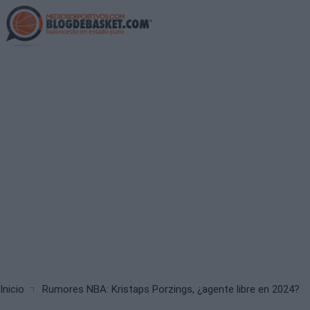
Skip
to
main
content
Breadcrumb
Inicio
Rumores NBA: Kristaps Porzings, ¿agente libre en 2024?