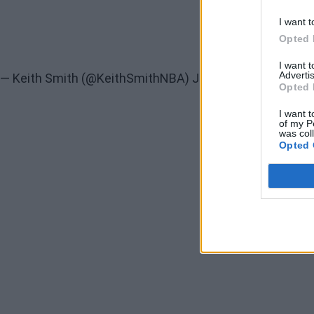
I want t
Opted 
I want 
Advertis
— Keith Smith (@KeithSmithNBA)
June 14, 2023
Opted 
I want t
of my P
was col
Opted 