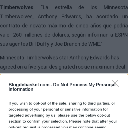
Timberwolves
: "La estrella de los Minnesota
Timberwolves, Anthony Edwards, ha acordado un
contrato de novato máximo de cinco años que podría
valer 260 millones de dólares, según informan a ESPN
sus agentes Bill Duffy y Joe Branch de WME."
Minnesota Timberwolves star Anthony Edwards has
agreed on a five-year designated rookie maximum deal
that could be worth $260 million, his agents Bill Duffy
and Joe Branch of WME tell ESPN.
Blogdebasket.com -
Do Not Process My Personal
Information
pic.twitter.com/d0UTdqFgD9
If you wish to opt-out of the sale, sharing to third parties, or
processing of your personal or sensitive information for
targeted advertising by us, please use the below opt-out
section to confirm your selection. Please note that after your
opt-out request is processed you may continue seeing