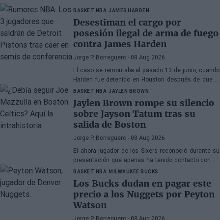
BASKET NBA
JAMES HARDEN
Desestiman el cargo por
posesión ilegal de arma de fuego
contra James Harden
Jorge P. Borreguero
- 08 Aug 2026
El caso se remontaba al pasado 13 de junio, cuando
Harden fue detenido en Houston después de que la
policía encontrara una pistola en su vehículo
BASKET NBA
JAYLEN BROWN
Jaylen Brown rompe su silencio
sobre Jayson Tatum tras su
salida de Boston
Jorge P. Borreguero
- 08 Aug 2026
El ahora jugador de los Sixers reconoció durante su
presentación que apenas ha tenido contacto con su
antiguo compañero
BASKET NBA
MILWAUKEE BUCKS
Los Bucks dudan en pagar este
precio a los Nuggets por Peyton
Watson
Jorge P. Borreguero
- 08 Aug 2026