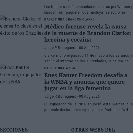
Los Nuggets están escuchando ofertas por Watson y
buscan un paquete que incluya selecciones de
primera ronda, jóvenes talentos o una combinación
BASKET NBA
BRANDON CLARKE
de ambos
Médico forense revela la causa
de la muerte de Brandon Clarke:
heroína y cocaína
Jorge P. Borreguero
- 08 Aug 2026
Clarke murió el pasado 11 de mayo a los 29 años y,
según el informe de las autoridades, la causa de la
muerte fueron los efectos de la heroína y la cocaína
BASKET NBA
WNBA
Enes Kanter Freedom desafía a
la WNBA y anuncia que quiere
jugar en la liga femenina
Jorge P. Borreguero
- 08 Aug 2026
El exjugador de la NBA anunció este viernes que
pretende declararse elegible para el Draft de la WNBA
de 2027
SECCIONES
OTRAS WEBS DEL