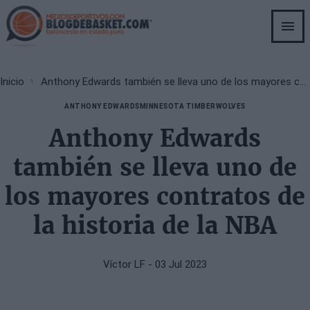
Skip
to
main
content
Breadcrumb
Inicio
Anthony Edwards también se lleva uno de los mayores contratos de la historia de la NBA
ANTHONY EDWARDS
MINNESOTA TIMBERWOLVES
Anthony Edwards
también se lleva uno de
los mayores contratos de
la historia de la NBA
Víctor LF
- 03 Jul 2023