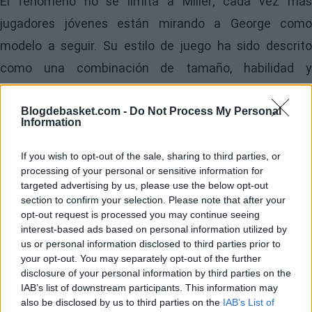
El fenómeno no se limita a Miller; cada vez más
jugadores jóvenes están mirando a George como
modelo a seguir. Su estilo de juego ha sido descrito
como una combinación de tamaño, habilidad y
elegancia, lo que lo convierte en un arquetipo ideal para
la nueva generación de jugadores de baloncesto. La
Blogdebasket.com -
Do Not Process My Personal
Information
influencia de George se extiende desde las canchas de
la NBA hasta los campos de baloncesto de institutos y
If you wish to opt-out of the sale, sharing to third parties, or
processing of your personal or sensitive information for
colegios, donde los jóvenes intentan emular sus
targeted advertising by us, please use the below opt-out
movimientos y su estilo de juego.
section to confirm your selection. Please note that after your
opt-out request is processed you may continue seeing
interest-based ads based on personal information utilized by
Incluso veteranos de la NBA, como
Aaron Gordon
de
us or personal information disclosed to third parties prior to
los
Denver Nuggets
, admiten haber estudiado y tratad
your opt-out. You may separately opt-out of the further
disclosure of your personal information by third parties on the
de imitar los movimientos de George. Gordon elogia la
IAB’s list of downstream participants. This information may
habilidad de George para crear espacio en la cancha y
also be disclosed by us to third parties on the
IAB’s List of