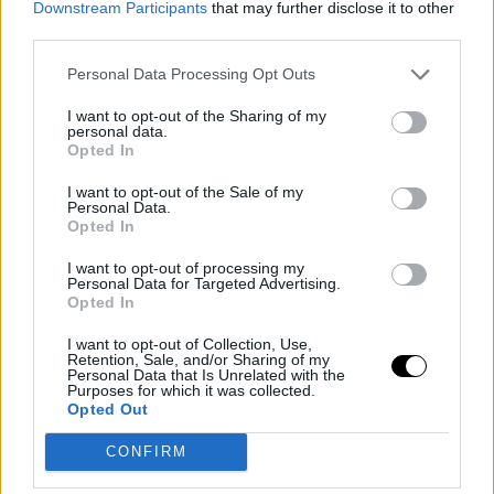
Downstream Participants
that may further disclose it to other
su repertorio de movimientos difíciles de defender.
third parties.
Otros jugadores, como
Brandon Boston Jr.
de lo
Personal Data Processing Opt Outs
Clippers, confiesan haber estudiado meticulosamente
I want to opt-out of the Sharing of my
los videos de los días de George con los
Pacers
,
personal data.
Opted In
tratando de absorber cada detalle de su juego para
I want to opt-out of the Sale of my
mejorar el suyo propio.
Personal Data.
Opted In
Más allá de la pista
I want to opt-out of processing my
Personal Data for Targeted Advertising.
El impacto de George trasciende las canchas de
Opted In
baloncesto y se extiende al mundo virtual. En la popular
I want to opt-out of Collection, Use,
Retention, Sale, and/or Sharing of my
serie de videojuegos NBA 2K, George es una opción
Personal Data that Is Unrelated with the
Purposes for which it was collected.
cada vez más popular para los jugadores que crean sus
Opted Out
propios personajes. Su versatilidad y habilidades all-
CONFIRM
around lo convierten en una opción atractiva para