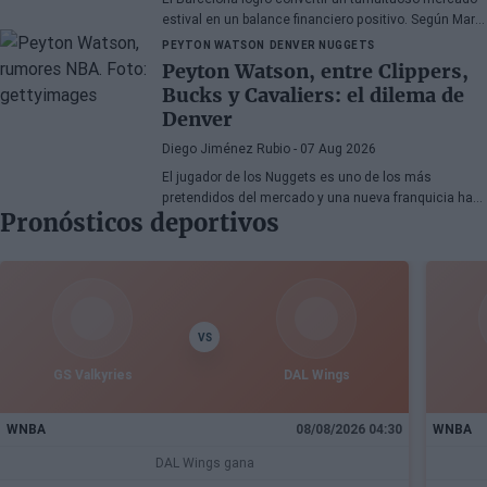
estival en un balance financiero positivo. Según Marc
Mundet, la sección azulgrana ingresó cerca de tres
PEYTON WATSON
DENVER NUGGETS
millones de euros procedentes de salidas de
Peyton Watson, entre Clippers,
jugadores, a pesar de un proceso de transferencias
Bucks y Cavaliers: el dilema de
marcado por la incertidumbre y los cambios de
Denver
última hora.
Diego Jiménez Rubio
- 07 Aug 2026
El jugador de los Nuggets es uno de los más
pretendidos del mercado y una nueva franquicia ha
Pronósticos deportivos
entrado en la puja.
VS
GS Valkyries
DAL Wings
WNBA
08/08/2026 04:30
WNBA
DAL Wings gana