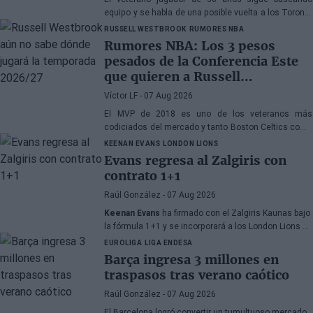
equipo y se habla de una posible vuelta a los Toronto
Raptors o San Antonio Spurs, mientras Denver
RUSSELL WESTBROOK
RUMORES NBA
Nuggets también forma parte de la ecuación
Rumores NBA: Los 3 pesos
pesados de la Conferencia Este
que quieren a Russell
Westbrook
Víctor LF
- 07 Aug 2026
El MVP de 2018 es uno de los veteranos más
codiciados del mercado y tanto Boston Celtics como
Cleveland Cavaliers y Detroit Pistons estarían
KEENAN EVANS
LONDON LIONS
interesados en hacerse con sus servicios
Evans regresa al Zalgiris con
contrato 1+1
Raúl González
- 07 Aug 2026
Keenan Evans
ha firmado con el Zalgiris Kaunas bajo
la fórmula 1+1 y se incorporará a los London Lions en
calidad de cedido durante la temporada 2026/27. El
EUROLIGA
LIGA ENDESA
base estadounidense continúa su proceso de
Barça ingresa 3 millones en
recuperación tras las lesiones sufridas en los
traspasos tras verano caótico
últimos meses.
Raúl González
- 07 Aug 2026
El Barcelona logró convertir un tumultuoso mercado