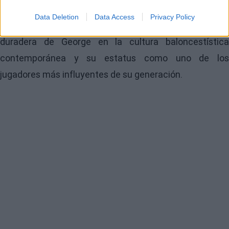
aquellos que buscan dominar todas las facetas del
Data Deletion
Data Access
Privacy Policy
juego virtual. Este fenómeno refleja la influencia
duradera de George en la cultura baloncestística
contemporánea y su estatus como uno de los
jugadores más influyentes de su generación.