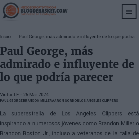
Skip
to
main
content
Breadcrumb
Inicio
Paul George, más admirado e influyente de lo que podría parecer
Paul George, más
admirado e influyente de
lo que podría parecer
Víctor LF
- 26 Mar 2024
PAUL GEORGE
BRANDON MILLER
AARON GORDON
LOS ANGELES CLIPPERS
La superestrella de Los Angeles Clippers está
inspirando a numerosos jóvenes como Brandon Miller o
Brandon Boston Jr., incluso a veteranos de la talla de