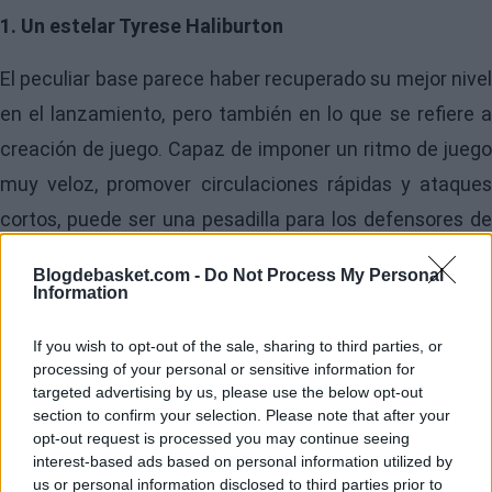
1. Un estelar Tyrese Haliburton
El peculiar base parece haber recuperado su mejor nivel
en el lanzamiento, pero también en lo que se refiere a
creación de juego. Capaz de imponer un ritmo de juego
muy veloz, promover circulaciones rápidas y ataques
cortos, puede ser una pesadilla para los defensores de
perímetro de estos Celtics.
Blogdebasket.com -
Do Not Process My Personal
Information
2. Elevado nivel de acierto en el tiro exterior
If you wish to opt-out of the sale, sharing to third parties, or
Necesitan que los partidos sean de gran fluidez
processing of your personal or sensitive information for
anotadora, por lo que su capacidad para abrir la cancha
targeted advertising by us, please use the below opt-out
section to confirm your selection. Please note that after your
con eficacia debe ser muy elevada. Naismith,
opt-out request is processed you may continue seeing
interest-based ads based on personal information utilized by
Nembhard y Toppin han de correr mucho hacia delante
us or personal information disclosed to third parties prior to