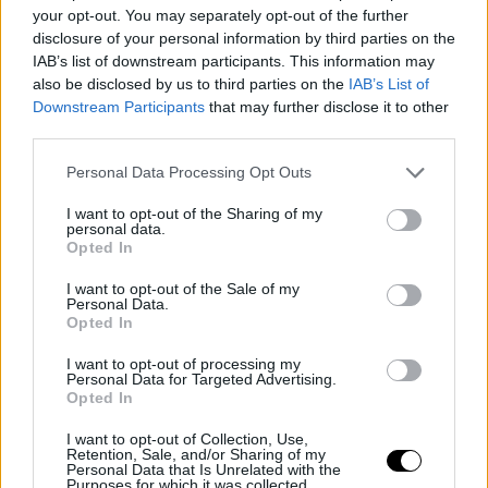
y lanzar sin rubor.
your opt-out. You may separately opt-out of the further
disclosure of your personal information by third parties on the
3. TJ McConnell, perro de presa
IAB’s list of downstream participants. This information may
also be disclosed by us to third parties on the
IAB’s List of
Downstream Participants
that may further disclose it to other
Es pequeño y no parece atesorar las mayores virtudes
third parties.
técnicas posibles, pero lo cierto es que es un elemento
Personal Data Processing Opt Outs
desequilibrante desde el banquillo y podría incomodar
I want to opt-out of the Sharing of my
mucho a los Celtics. Su velocidad puede poner en
personal data.
Opted In
aprietos a los Celtics, así como esa capacidad innata
para meter intensidad y ayudar mucho en defensa.
I want to opt-out of the Sale of my
Personal Data.
Opted In
4. Pascal Siakam ha de ser el líder en ambos lados de
I want to opt-out of processing my
la cancha
Personal Data for Targeted Advertising.
Opted In
Fue fichado como una gran estrella y ahora debe
I want to opt-out of Collection, Use,
Retention, Sale, and/or Sharing of my
demostrarlo. Tiene todo lo necesario para frenar a
Personal Data that Is Unrelated with the
Purposes for which it was collected.