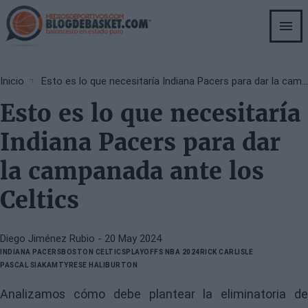
Skip
to
main
content
Breadcrumb
Inicio
Esto es lo que necesitaría Indiana Pacers para dar la campanada ante los Celtics
Esto es lo que necesitaría
Indiana Pacers para dar
la campanada ante los
Celtics
Diego Jiménez Rubio
- 20 May 2024
INDIANA PACERS
BOSTON CELTICS
PLAYOFFS NBA 2024
RICK CARLISLE
PASCAL SIAKAM
TYRESE HALIBURTON
Analizamos cómo debe plantear la eliminatoria de