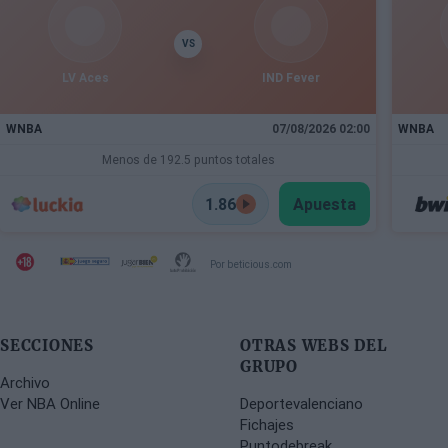
VS
LV Aces
IND Fever
WNBA
07/08/2026 02:00
WNBA
Menos de 192.5 puntos totales
1.86
Apuesta
Por beticious.com
SECCIONES
OTRAS WEBS DEL
GRUPO
Archivo
Ver NBA Online
Deportevalenciano
Fichajes
Puntodebreak