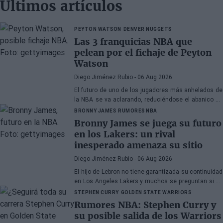
Últimos artículos
PEYTON WATSON
DENVER NUGGETS
Las 3 franquicias NBA que
pelean por el fichaje de Peyton
Watson
Diego Jiménez Rubio
- 06 Aug 2026
El futuro de uno de los jugadores más anhelados de
la NBA se va aclarando, reduciéndose el abanico de
franquicias candidatas a tres.
BRONNY JAMES
RUMORES NBA
Bronny James se juega su futuro
en los Lakers: un rival
inesperado amenaza su sitio
Diego Jiménez Rubio
- 06 Aug 2026
El hijo de Lebron no tiene garantizada su continuidad
en Los Angeles Lakers y muchos se preguntan si ha
hecho méritos para seguir en la NBA.
STEPHEN CURRY
GOLDEN STATE WARRIORS
Rumores NBA: Stephen Curry y
su posible salida de los Warriors