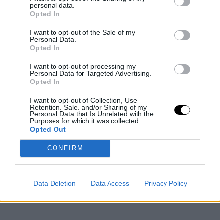
opción de 7.14 millones para 2027/28 que, a día de hoy,
personal data.
Opted In
parece un movimiento inevitable para
Miami
.
I want to opt-out of the Sale of my
Personal Data.
Image
Opted In
I want to opt-out of processing my
Personal Data for Targeted Advertising.
Con esta jugada, los Heat se convierten en el primer
Opted In
equipo en ejercer opciones de contrato para la
I want to opt-out of Collection, Use,
campaña 2026/27, adelantándose al límite del 31 de
Retention, Sale, and/or Sharing of my
Personal Data that Is Unrelated with the
Purposes for which it was collected.
octubre. La decisión no solo da estabilidad al núcleo
Opted Out
joven de la plantilla, sino que también confirma la
CONFIRM
confianza de la franquicia en dos piezas que, en
diferentes roles, apuntan a ser parte de su proyecto a
Data Deletion
Data Access
Privacy Policy
medio plazo.