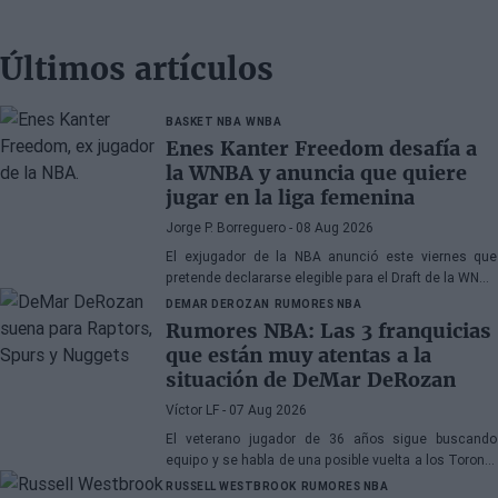
Últimos artículos
BASKET NBA
WNBA
Enes Kanter Freedom desafía a
la WNBA y anuncia que quiere
jugar en la liga femenina
Jorge P. Borreguero
- 08 Aug 2026
El exjugador de la NBA anunció este viernes que
pretende declararse elegible para el Draft de la WNBA
de 2027
DEMAR DEROZAN
RUMORES NBA
Rumores NBA: Las 3 franquicias
que están muy atentas a la
situación de DeMar DeRozan
Víctor LF
- 07 Aug 2026
El veterano jugador de 36 años sigue buscando
equipo y se habla de una posible vuelta a los Toronto
Raptors o San Antonio Spurs, mientras Denver
RUSSELL WESTBROOK
RUMORES NBA