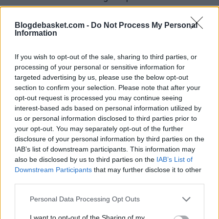
contrato. Si no firma antes, entraría en la agencia libre
Blogdebasket.com -
Do Not Process My Personal
restringida en 2027.
Information
La situación de Ware
If you wish to opt-out of the sale, sharing to third parties, or
processing of your personal or sensitive information for
El caso de Ware es distinto: el pívot de 21 años, elegido
targeted advertising by us, please use the below opt-out
section to confirm your selection. Please note that after your
en el número 15 del draft de 2024, tuvo un papel
opt-out request is processed you may continue seeing
destacado desde el inicio. Disputó 64 partidos, con 36
interest-based ads based on personal information utilized by
us or personal information disclosed to third parties prior to
titularidades, y firmó medias de 9.3 puntos, 7.4 rebotes y
your opt-out. You may separately opt-out of the further
1.1 tapones en 22.2 minutos por noche. Su rendimiento
disclosure of your personal information by third parties on the
IAB’s list of downstream participants. This information may
le valió un puesto en el segundo quinteto de novatos y
also be disclosed by us to third parties on the
IAB’s List of
un sexto lugar en la carrera por el Rookie del Año.
Downstream Participants
that may further disclose it to other
third parties.
El joven interior verá garantizados 4.44 millones en
Personal Data Processing Opt Outs
2025/26 y 4.65 millones en 2026/27, con una cuarta
I want to opt-out of the Sharing of my