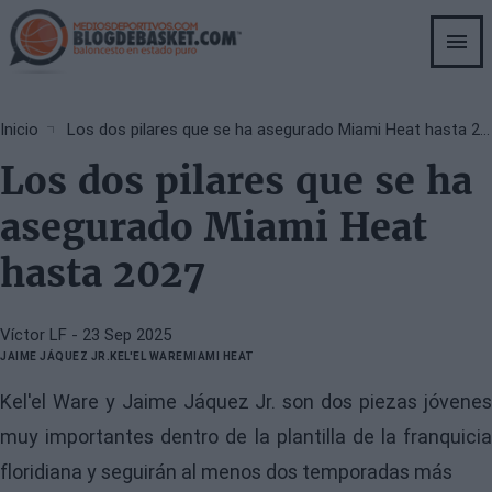
Skip
to
main
content
Breadcrumb
Inicio
Los dos pilares que se ha asegurado Miami Heat hasta 2027
Los dos pilares que se ha
asegurado Miami Heat
hasta 2027
Víctor LF
- 23 Sep 2025
JAIME JÁQUEZ JR.
KEL'EL WARE
MIAMI HEAT
Kel'el Ware y Jaime Jáquez Jr. son dos piezas jóvenes
muy importantes dentro de la plantilla de la franquicia
floridiana y seguirán al menos dos temporadas más