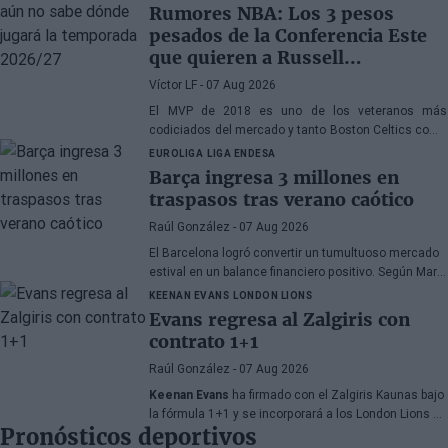
Nuggets también forma parte de la ecuación
Rumores NBA: Los 3 pesos
pesados de la Conferencia Este
que quieren a Russell
Westbrook
Víctor LF
- 07 Aug 2026
El MVP de 2018 es uno de los veteranos más
codiciados del mercado y tanto Boston Celtics como
Cleveland Cavaliers y Detroit Pistons estarían
EUROLIGA
LIGA ENDESA
interesados en hacerse con sus servicios
Barça ingresa 3 millones en
traspasos tras verano caótico
Raúl González
- 07 Aug 2026
El Barcelona logró convertir un tumultuoso mercado
estival en un balance financiero positivo. Según Marc
Mundet, la sección azulgrana ingresó cerca de tres
KEENAN EVANS
LONDON LIONS
millones de euros procedentes de salidas de
Evans regresa al Zalgiris con
jugadores, a pesar de un proceso de transferencias
contrato 1+1
marcado por la incertidumbre y los cambios de
última hora.
Raúl González
- 07 Aug 2026
Keenan Evans
ha firmado con el Zalgiris Kaunas bajo
la fórmula 1+1 y se incorporará a los London Lions en
Pronósticos deportivos
calidad de cedido durante la temporada 2026/27. El