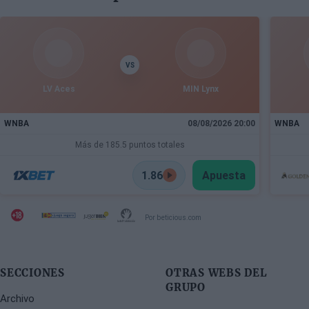
base estadounidense continúa su proceso de
recuperación tras las lesiones sufridas en los
últimos meses.
VS
LV Aces
MIN Lynx
WNBA
08/08/2026 20:00
WNBA
Más de 185.5 puntos totales
1.86
Apuesta
Por beticious.com
SECCIONES
OTRAS WEBS DEL
GRUPO
Archivo