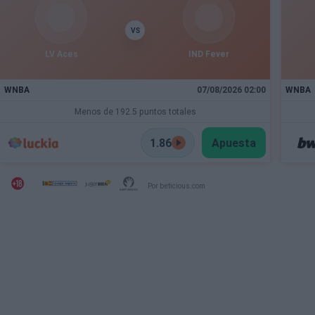
VS
LV Aces
IND Fever
WNBA
07/08/2026 02:00
WNBA
Menos de 192.5 puntos totales
1.86
Apuesta
Por beticious.com