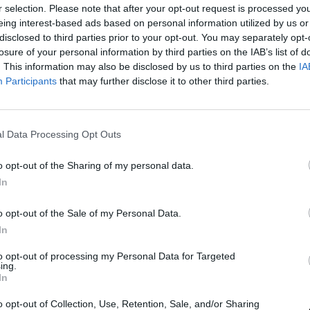
cambió todo. Hasta entonces, mi intención era
r selection. Please note that after your opt-out request is processed y
eing interest-based ads based on personal information utilized by us or
disclosed to third parties prior to your opt-out. You may separately opt-
losure of your personal information by third parties on the IAB’s list of
el rumbo de la franquicia se alejaba del suyo.
. This information may also be disclosed by us to third parties on the
IA
Participants
that may further disclose it to other third parties.
endí que era un efecto dominó. Todo tenía que ver
cil, lo hablé con mi esposa, lo oramos en familia, y
o”.
l Data Processing Opt Outs
l Oeste
o opt-out of the Sharing of my personal data.
In
irmó un contrato de
dos años por la mid-level
o opt-out of the Sale of my Personal Data.
 en la segunda temporada
y un
15% de bono por
In
to opt-out of processing my Personal Data for Targeted
ing.
, debido a que los
Warriors
querían resolver antes
In
sabía desde hacía semanas que vestiría de dorado
o opt-out of Collection, Use, Retention, Sale, and/or Sharing