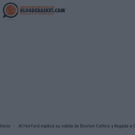
Skip
to
main
content
Breadcrumb
Inicio
Al Horford explica su salida de Boston Celtics y llegada a