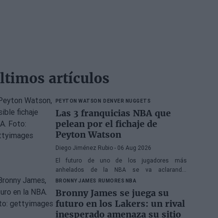
ltimos artículos
PEYTON WATSON
DENVER NUGGETS
Las 3 franquicias NBA que
pelean por el fichaje de
Peyton Watson
Diego Jiménez Rubio
- 06 Aug 2026
El futuro de uno de los jugadores más
anhelados de la NBA se va aclarando,
reduciéndose el abanico de franquicias
BRONNY JAMES
RUMORES NBA
candidatas a tres.
Bronny James se juega su
futuro en los Lakers: un rival
inesperado amenaza su sitio