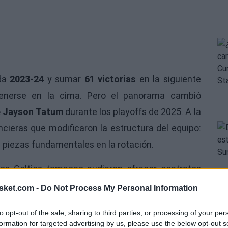
ada
2023-24
y sumar
61 victorias
en la siguiente
enerse en la cima. Pero el panorama cambió
de Jayson Tatum
durante los playoffs de 2025. A la
ncieras que modificaron la estructura del equipo:
s piezas fundamentales en la rotación.
 los Celtics tampoco pudieron ofrecer contratos
opio Horford. Para un veterano acostumbrado a
sket.com -
Do Not Process My Personal Information
s factores”, explicó Horford. “El dinero fue una
to opt-out of the sale, sharing to third parties, or processing of your per
 Sentí que el equipo tenía muchas cosas en el aire,
formation for targeted advertising by us, please use the below opt-out s