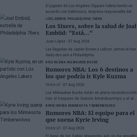
El jugador de Los Angeles Clippers habría tenido un
acuerdo con Daktronics, empresa responsable del
videomarcador del Intuit Dome
JOEL EMBIID
PHILADELPHIA 76ERS
Los Sixers, sobre la salud de Joal
Embiid: "Está..."
Juan López
- 07 Aug 2026
Las llegadas de Jaylen Brown y LeBron James le han
dado otro aire a Philadelphia
KYLE KUZMA
MILWAUKEE BUCKS
Rumores NBA: Los 6 destinos a
los que podría ir Kyle Kuzma
Víctor LF
- 07 Aug 2026
Los Milwaukee Bucks están en plena reconstrucción
tras el traspaso de Giannis Antetokounmpo y el ala-
pívot podría ser el siguiente
KYRIE IRVING
MINNESOTA TIMBERWOLVES
Rumores NBA: El equipo para el
que suena Kyrie Irving
Víctor LF
- 07 Aug 2026
El base de los Dallas Mavericks aún no ha resuelto