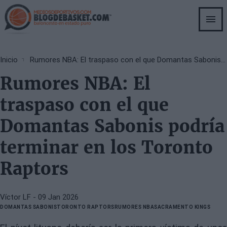
Skip
to
main
content
Breadcrumb
Inicio
Rumores NBA: El traspaso con el que Domantas Sabonis podría terminar en los Toronto Raptors
Rumores NBA: El
traspaso con el que
Domantas Sabonis podría
terminar en los Toronto
Raptors
Víctor LF
- 09 Jan 2026
DOMANTAS SABONIS
TORONTO RAPTORS
RUMORES NBA
SACRAMENTO KINGS