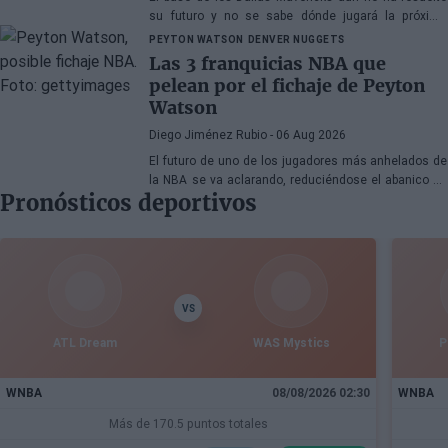
su futuro y no se sabe dónde jugará la próxima
temporada
PEYTON WATSON
DENVER NUGGETS
Las 3 franquicias NBA que
pelean por el fichaje de Peyton
Watson
Diego Jiménez Rubio
- 06 Aug 2026
El futuro de uno de los jugadores más anhelados de
la NBA se va aclarando, reduciéndose el abanico de
Pronósticos deportivos
franquicias candidatas a tres.
VS
ATL Dream
WAS Mystics
P
WNBA
08/08/2026 02:30
WNBA
Más de 170.5 puntos totales