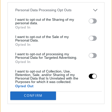
third parties.
Personal Data Processing Opt Outs
Siegel reconoce que no sabe si este intercambio
concreto está sobre la mesa, pero considera que
I want to opt-out of the Sharing of my
personal data.
“levanta una ceja” y que podría ser un punto de partida
Opted In
si las conversaciones se intensifican. También recuerda
I want to opt-out of the Sale of my
Personal Data.
que no es casual que Toronto tenga a Quickley y
Opted In
Barrett, dos jugadores que Scott Perry, actual ejecutivo
I want to opt-out of processing my
Personal Data for Targeted Advertising.
de los Kings, seleccionó en su etapa en los New York
Opted In
Knicks.
I want to opt-out of Collection, Use,
Retention, Sale, and/or Sharing of my
Personal Data that Is Unrelated with the
Image
Purposes for which it was collected.
Opted Out
Qué ganaría Toronto
CONFIRM
y el encaje para