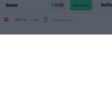
1.86
Apuesta
Por beticious.com
SECCIONES
OTRAS WEBS DEL
GRUPO
Archivo
Ver NBA Online
Deportevalenciano
Fichajes
Puntodebreak
INFORMACIÓN
REDES SOCIALES
Contacto
Legal
Publicidad
Sobre nosotros