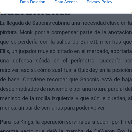
Data Deletion
Data Access
Privacy Policy
Sacramento
La llegada de Sabonis cubriría una necesidad clave en la
pintura. Monk podría compensar parte de la anotación
que se perdería con la salida de Barrett, mientras que
Ellis, un jugador muy solicitado en el mercado, aportaría
una defensa sólida en el perímetro. Quedaría por
resolver, eso sí, cómo sustituir a Quickley en la posición
de base. Conviene recordar que Sabonis está de baja
desde mediados de noviembre por una rotura parcial del
menisco de la rodilla izquierda y que aún le quedan, al
menos, un par de semanas para poder volver.
Para los Kings, la operación serviría para cubrir por fin el
enorme vacío que dejó la marcha de De’Aaron Fox la