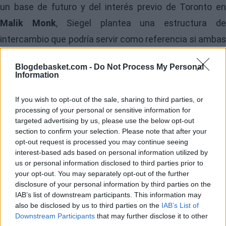
un base de futuro y del interés previo de
Toronto
e
Malik Monk
, Siegel plantea una estructura d
intercambio que podría servir como referencia si ambas
franquicias deciden ir en serio.
Blogdebasket.com -
Do Not Process My Personal
Information
Toronto Raptors recibirían:
If you wish to opt-out of the sale, sharing to third parties, or
Domantas Sabonis
processing of your personal or sensitive information for
targeted advertising by us, please use the below opt-out
Malik Monk
section to confirm your selection. Please note that after your
opt-out request is processed you may continue seeing
Keon Ellis
interest-based ads based on personal information utilized by
us or personal information disclosed to third parties prior to
your opt-out. You may separately opt-out of the further
Sacramento Kings recibirían:
disclosure of your personal information by third parties on the
IAB’s list of downstream participants. This information may
Immanuel Quickley
also be disclosed by us to third parties on the
IAB’s List of
Downstream Participants
that may further disclose it to other
RJ Barrett