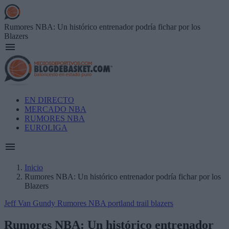
Skip
to
main
Rumores NBA: Un histórico entrenador podría fichar por los
content
Blazers
Main
EN DIRECTO
navigation
MERCADO NBA
RUMORES NBA
EUROLIGA
Inicio
Rumores NBA: Un histórico entrenador podría fichar por los
Breadcrumb
Blazers
Jeff Van Gundy
Rumores NBA
portland trail blazers
Rumores NBA: Un histórico entrenador