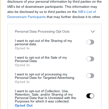
disclosure of your personal information by third parties on the
IAB’s list of downstream participants. This information may
also be disclosed by us to third parties on the
IAB’s List of
Downstream Participants
that may further disclose it to other
third parties.
Personal Data Processing Opt Outs
I want to opt-out of the Sharing of my
personal data.
Opted In
I want to opt-out of the Sale of my
Personal Data.
Últimos artículos
Opted In
Basket NBA
Kevin Love
I want to opt-out of processing my
Personal Data for Targeted Advertising.
Los Sixers preparan la guinda del pastel
Opted In
en el mercado
I want to opt-out of Collection, Use,
Retention, Sale, and/or Sharing of my
Personal Data that Is Unrelated with the
Jorge P. Borreguero
- 09 Aug 2026
Purposes for which it was collected.
Opted Out
Kevin Love quiere jugar en Phila junto a LeBron James, Joel