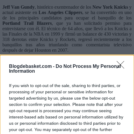
Jeff Van Gundy
, histórico exentrenador de los
New York Knicks
y
actual asistente en
Los Angeles Clippers
, se ha convertido en uno
de los principales candidatos para ocupar el banquillo de los
Portland Trail Blazers
, que ya han solicitado permiso para
entrevistarse con él. El técnico de 64 años, que llevó a los Knicks a
las Finales de la NBA en 1999 y firmó un balance de 430 victorias y
318 derrotas entre Knicks y Rockets, regresó recientemente a los
banquillos tras años triunfando como comentarista televisivo
después de dejar Houston en 2007.
Blogdebasket.com -
Do Not Process My Personal
Information
If you wish to opt-out of the sale, sharing to third parties, or
processing of your personal or sensitive information for
targeted advertising by us, please use the below opt-out
section to confirm your selection. Please note that after your
opt-out request is processed you may continue seeing
interest-based ads based on personal information utilized by
us or personal information disclosed to third parties prior to
your opt-out. You may separately opt-out of the further