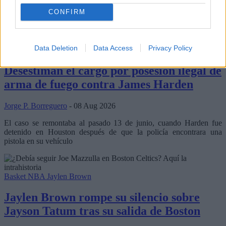
Embiid, Jaylen Brown, Tyrese Maxey, VJ Edgecombe, Anfernee
CONFIRM
Simons y compañía
Data Deletion
Data Access
Privacy Policy
Basket NBA
James Harden
Desestiman el cargo por posesión ilegal de
arma de fuego contra James Harden
Jorge P. Borreguero
- 08 Aug 2026
El caso se remontaba al pasado 13 de junio, cuando Harden fue
detenido en Houston después de que la policía encontrara una
pistola en su vehículo
Basket NBA
Jaylen Brown
Jaylen Brown rompe su silencio sobre
Jayson Tatum tras su salida de Boston