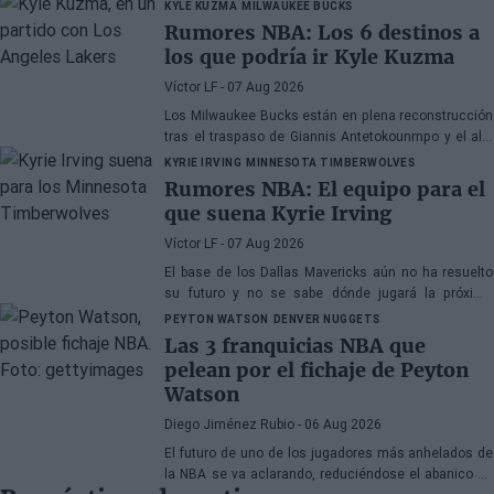
KYLE KUZMA
MILWAUKEE BUCKS
Rumores NBA: Los 6 destinos a
los que podría ir Kyle Kuzma
Víctor LF
- 07 Aug 2026
Los Milwaukee Bucks están en plena reconstrucción
tras el traspaso de Giannis Antetokounmpo y el ala-
pívot podría ser el siguiente
KYRIE IRVING
MINNESOTA TIMBERWOLVES
Rumores NBA: El equipo para el
que suena Kyrie Irving
Víctor LF
- 07 Aug 2026
El base de los Dallas Mavericks aún no ha resuelto
su futuro y no se sabe dónde jugará la próxima
temporada
PEYTON WATSON
DENVER NUGGETS
Las 3 franquicias NBA que
pelean por el fichaje de Peyton
Watson
Diego Jiménez Rubio
- 06 Aug 2026
El futuro de uno de los jugadores más anhelados de
la NBA se va aclarando, reduciéndose el abanico de