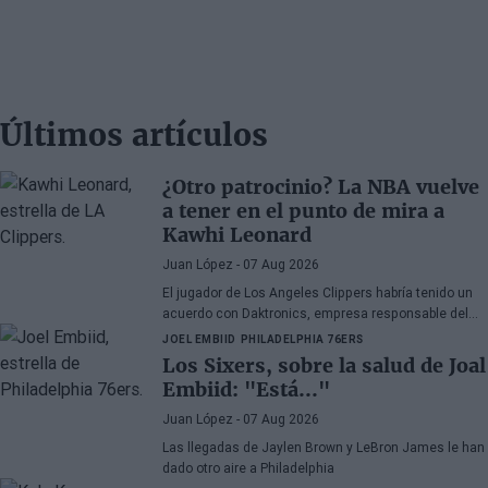
Últimos artículos
¿Otro patrocinio? La NBA vuelve
a tener en el punto de mira a
Kawhi Leonard
Juan López
- 07 Aug 2026
El jugador de Los Angeles Clippers habría tenido un
acuerdo con Daktronics, empresa responsable del
videomarcador del Intuit Dome
JOEL EMBIID
PHILADELPHIA 76ERS
Los Sixers, sobre la salud de Joal
Embiid: "Está..."
Juan López
- 07 Aug 2026
Las llegadas de Jaylen Brown y LeBron James le han
dado otro aire a Philadelphia