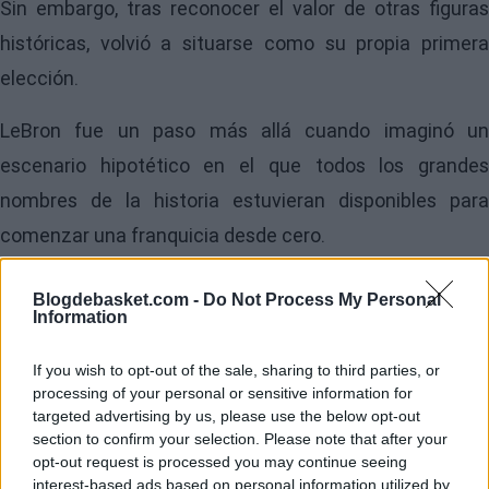
Sin embargo, tras reconocer el valor de otras figuras
históricas, volvió a situarse como su propia primera
elección.
LeBron fue un paso más allá cuando imaginó un
escenario hipotético en el que todos los grandes
nombres de la historia estuvieran disponibles para
comenzar una franquicia desde cero.
"Si hay un gerente general y nos está evaluando a
Blogdebasket.com -
Do Not Process My Personal
Information
todos, con la primera selección del draft, será difícil
que no me elija, campeón"
, aseguró.
If you wish to opt-out of the sale, sharing to third parties, or
processing of your personal or sensitive information for
Una afirmación que vuelve a poner sobre la mesa el
targeted advertising by us, please use the below opt-out
section to confirm your selection. Please note that after your
eterno debate entre generaciones y que alimenta una
opt-out request is processed you may continue seeing
discusión que sigue dividiendo a aficionados y analistas
interest-based ads based on personal information utilized by