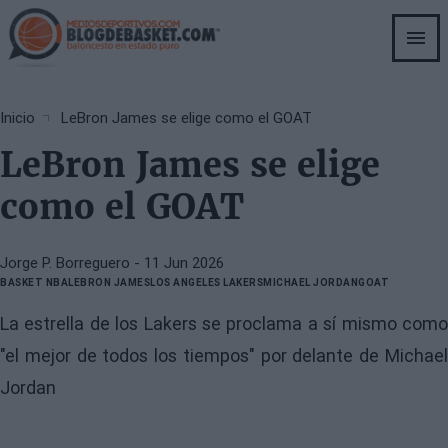
Skip
to
main
content
Breadcrumb
Inicio
LeBron James se elige como el GOAT
LeBron James se elige
como el GOAT
Jorge P. Borreguero
- 11 Jun 2026
BASKET NBA
LEBRON JAMES
LOS ANGELES LAKERS
MICHAEL JORDAN
GOAT
La estrella de los Lakers se proclama a sí mismo como
"el mejor de todos los tiempos" por delante de Michael
Jordan