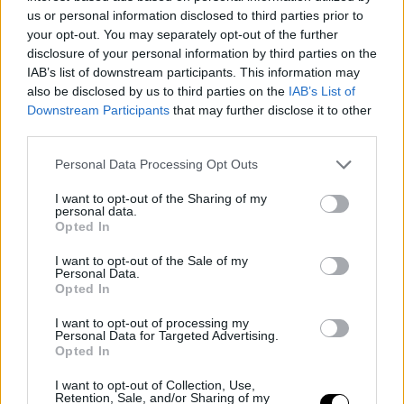
us or personal information disclosed to third parties prior to
del baloncesto.
your opt-out. You may separately opt-out of the further
disclosure of your personal information by third parties on the
Logros destacados de LeBron James
IAB’s list of downstream participants. This information may
Campeonatos de la NBA
4
also be disclosed by us to third parties on the
IAB’s List of
Downstream Participants
that may further disclose it to other
MVP de la temporada
4
third parties.
Participaciones en el All-Star
22
Personal Data Processing Opt Outs
Máximo anotador histórico
Sí
I want to opt-out of the Sharing of my
Más partidos ganados en la NBA
Sí
personal data.
Opted In
Más tiros realizados en la NBA
Sí
El impacto más allá
I want to opt-out of the Sale of my
Personal Data.
Opted In
del baloncesto
I want to opt-out of processing my
Personal Data for Targeted Advertising.
Durante la conversación también fue preguntado por
Opted In
otra comparación habitual: su influencia como figura
I want to opt-out of Collection, Use,
Retention, Sale, and/or Sharing of my