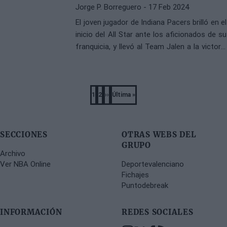
Jorge P. Borreguero
- 17 Feb 2024
El joven jugador de Indiana Pacers brilló en el
inicio del All Star ante los aficionados de su
franquicia, y llevó al Team Jalen a la victoria
en el cuadrangular de futuras estrellas
Pagination
1
2
››
Última »
Página
Página
Next
Last
page
page
SECCIONES
OTRAS WEBS DEL
GRUPO
Archivo
Ver NBA Online
Deportevalenciano
Fichajes
Puntodebreak
INFORMACIÓN
REDES SOCIALES