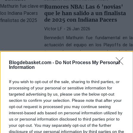
Rumores NBA: Las 6 'novias'
que le han salido a un finalista
de 2025 con Indiana Pacers
Víctor LF
- 26 Jan 2026
Bennedict Mathurin fue fundamental en la
actuación del equipo en los Playoffs de la
temporada pasada, aunque ahora lo han
puesto en el mercado
Blogdebasket.com -
Do Not Process My Personal
Information
If you wish to opt-out of the sale, sharing to third parties, or
processing of your personal or sensitive information for
targeted advertising by us, please use the below opt-out
section to confirm your selection. Please note that after your
opt-out request is processed you may continue seeing
interest-based ads based on personal information utilized by
us or personal information disclosed to third parties prior to
your opt-out. You may separately opt-out of the further
disclosure of your personal information by third parties on the