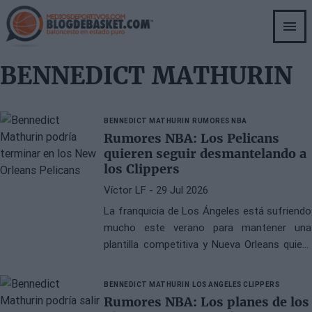
Skip
to
main
content
BENNEDICT MATHURIN
BENNEDICT MATHURIN
RUMORES NBA
Rumores NBA: Los Pelicans
quieren seguir desmantelando a
los Clippers
Víctor LF
- 29 Jul 2026
La franquicia de Los Ángeles está sufriendo
mucho este verano para mantener una
plantilla competitiva y Nueva Orleans quiere
arrebatarles a Bennedict Mathurin
BENNEDICT MATHURIN
LOS ANGELES CLIPPERS
Rumores NBA: Los planes de los