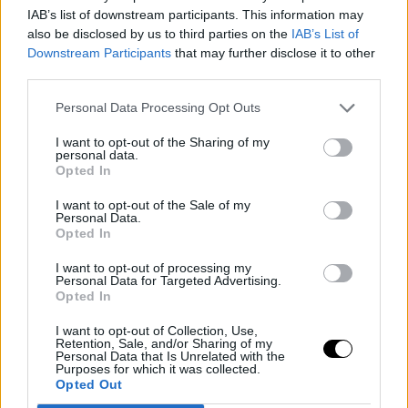
IAB’s list of downstream participants. This information may
also be disclosed by us to third parties on the
IAB’s List of
Downstream Participants
that may further disclose it to other
third parties.
Personal Data Processing Opt Outs
I want to opt-out of the Sharing of my
personal data.
BASKET NBA
INDIANA PACERS
Opted In
Drama total en los Pacers: sin
victorias y con dos lesiones clave
I want to opt-out of the Sale of my
Personal Data.
más
Opted In
Jorge P. Borreguero
- 27 Oct 2025
I want to opt-out of processing my
Indiana ha confirmado dos bajas más tras
Personal Data for Targeted Advertising.
Opted In
salir derrotado en sus tres primeros partidos
de la NBA
I want to opt-out of Collection, Use,
Retention, Sale, and/or Sharing of my
Personal Data that Is Unrelated with the
Purposes for which it was collected.
Opted Out
INDIANA PACERS
BENNEDICT MATHURIN