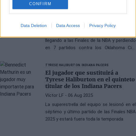
El reto que tienen por delante
CONFIRM
los Indiana Pacers con la
ausencia de Tyrese Haliburton
Víctor LF
- 13 Oct 2025
Data Deletion
Data Access
Privacy Policy
El equipo vivió una temporada extraordinaria
llegando a las Finales de la NBA y perdiendo
en 7 partidos contra los Oklahoma City
Thunder, pero ahora tendrá que jugar sin su
superestrella
TYRESE HALIBURTON
INDIANA PACERS
El jugador que sustituirá a
Tyrese Haliburton en el quinteto
titular de los Indiana Pacers
Víctor LF
- 06 Aug 2025
La superestrella del equipo se lesionó en el
séptimo y último partido de las Finales NBA
2025 y estará fuera toda la temporada