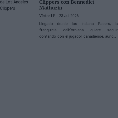
Clippers con Bennedict
Mathurin
Víctor LF
- 23 Jul 2026
Llegado desde los Indiana Pacers, la
franquicia californiana quiere seguir
contando con el jugador canadiense, aunque
no descarta firmar un sign-and-trade para
que pueda salir