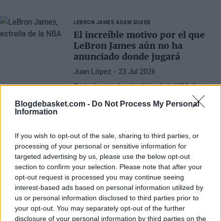
LEBRON JAMES
ADAM SILVER
El increíble motivo por el que
LeBron James aún no ha
anunciado donde jugará
Juan López
- 23 Jul 2026
Todo, hasta el calendario de la NBA de cara
a la próxima campaña, están pendientes de
Blogdebasket.com -
Do Not Process My Personal
su decisión
Information
If you wish to opt-out of the sale, sharing to third parties, or
processing of your personal or sensitive information for
targeted advertising by us, please use the below opt-out
section to confirm your selection. Please note that after your
opt-out request is processed you may continue seeing
interest-based ads based on personal information utilized by
us or personal information disclosed to third parties prior to
your opt-out. You may separately opt-out of the further
disclosure of your personal information by third parties on the