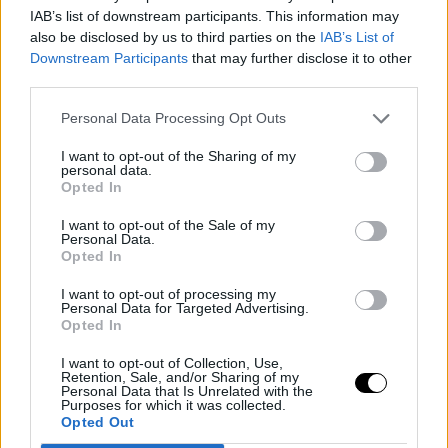
IAB’s list of downstream participants. This information may
also be disclosed by us to third parties on the
IAB’s List of
Downstream Participants
that may further disclose it to other
third parties.
Personal Data Processing Opt Outs
I want to opt-out of the Sharing of my
personal data.
Opted In
I want to opt-out of the Sale of my
Personal Data.
LEBRON JAMES
MIAMI HEAT
Opted In
Miami Heat gana peso como
franquicia favorita para fichar a
I want to opt-out of processing my
Lebron James
Personal Data for Targeted Advertising.
Opted In
Diego Jiménez Rubio
- 22 Jul 2026
I want to opt-out of Collection, Use,
La franquicia de Florida se erige en la
Retention, Sale, and/or Sharing of my
Personal Data that Is Unrelated with the
indiscutible favorita para hacerse con los
Purposes for which it was collected.
servicios de Lebron.
Opted Out