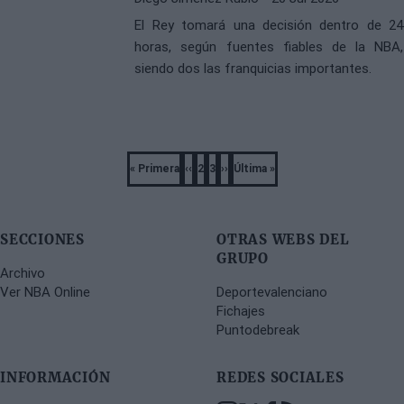
El Rey tomará una decisión dentro de 24
horas, según fuentes fiables de la NBA,
siendo dos las franquicias importantes.
Pagination
« Primera
‹‹
2
3
››
Última »
First
Previous
Página
Página
Next
Last
page
page
page
page
SECCIONES
OTRAS WEBS DEL
GRUPO
Archivo
Ver NBA Online
Deportevalenciano
Fichajes
Puntodebreak
INFORMACIÓN
REDES SOCIALES