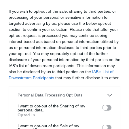
de febrero
para tratar de aliviar el dolor y las molestias
If you wish to opt-out of the sale, sharing to third parties, or
processing of your personal or sensitive information for
en su pie derecho causadas por un tornillo insertado en
targeted advertising by us, please use the below opt-out
el mes de octubre durante un procedimiento para
section to confirm your selection. Please note that after your
opt-out request is processed you may continue seeing
reparar una
fractura de Jones
, en la que ha sido la
interest-based ads based on personal information utilized by
lesión principal y desencadenante de todo lo demás.
us or personal information disclosed to third parties prior to
your opt-out. You may separately opt-out of the further
Antes de ser retirado de toda actividad baloncestística
disclosure of your personal information by third parties on the
IAB’s list of downstream participants. This information may
la pasada semana,
Durant
había intensificado su
also be disclosed by us to third parties on the
IAB’s List of
participación e implicación en los entrenamientos
Downstream Participants
that may further disclose it to other
third parties.
hasta el punto de poder entrenar casi con total
Personal Data Processing Opt Outs
normalidad. Sin embargo,
las recaídas eran
constantes
y en la franquicia han decidido que lo mejor
I want to opt-out of the Sharing of my
personal data.
es esperar a que el jugador se recupere totalmente
Opted In
antes que forzar su regreso a las canchas.
I want to opt-out of the Sale of my