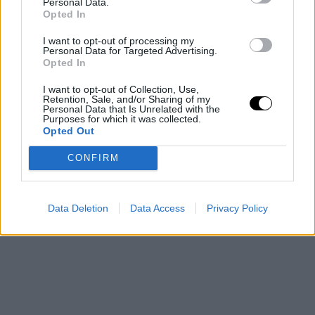
Personal Data.
Opted In
Esta situación ha 'regalado' al jugador una de cal y otra
I want to opt-out of processing my
de arena. A una campaña espectacular en la que fue
Personal Data for Targeted Advertising.
Opted In
galardonado con el premio al
MVP de la temporada,
le
ha seguido otra para el olvido a consecuencia de unas
I want to opt-out of Collection, Use,
Retention, Sale, and/or Sharing of my
Personal Data that Is Unrelated with the
lesiones que no han permitido ningún tipo de
Purposes for which it was collected.
Opted Out
tranquilidad ni regularidad a
'Durantula'
en ningún
momento.
CONFIRM
Data Deletion
Data Access
Privacy Policy