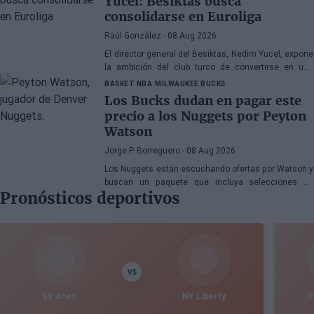
Yucel: Besiktas busca
consolidarse en Euroliga
Raúl González
- 08 Aug 2026
El director general del Besiktas, Nedim Yucel, expone
la ambición del club turco de convertirse en una
organización permanente y competitiva en la
BASKET NBA
MILWAUKEE BUCKS
Euroliga. En declaraciones a Besiktas Magazine,
Los Bucks dudan en pagar este
aborda la transformación del departamento, la
precio a los Nuggets por Peyton
renovación de Dusan Alimpijevic hasta 2028 y los
Watson
planes para competir en la élite europea.
Jorge P. Borreguero
- 08 Aug 2026
Los Nuggets están escuchando ofertas por Watson y
buscan un paquete que incluya selecciones de
Pronósticos deportivos
primera ronda, jóvenes talentos o una combinación
de ambos
VS
LV Aces
NY Liberty
P