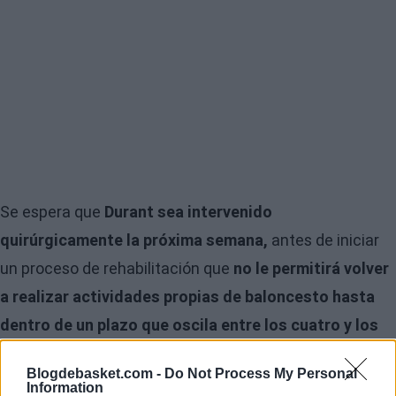
Se espera que
Durant sea intervenido
quirúrgicamente la próxima semana,
antes de iniciar
un proceso de rehabilitación que
no le permitirá volver
a realizar actividades propias de baloncesto hasta
dentro de un plazo que oscila entre los cuatro y los
seis meses.
Blogdebasket.com -
Do Not Process My Personal
Information
El alero había sido sometido a una cirugía el pasado
23