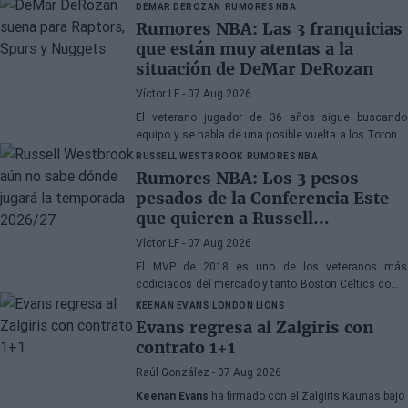
DEMAR DEROZAN
RUMORES NBA
Rumores NBA: Las 3 franquicias
que están muy atentas a la
situación de DeMar DeRozan
Víctor LF
- 07 Aug 2026
El veterano jugador de 36 años sigue buscando
equipo y se habla de una posible vuelta a los Toronto
Raptors o San Antonio Spurs, mientras Denver
RUSSELL WESTBROOK
RUMORES NBA
Nuggets también forma parte de la ecuación
Rumores NBA: Los 3 pesos
pesados de la Conferencia Este
que quieren a Russell
Westbrook
Víctor LF
- 07 Aug 2026
El MVP de 2018 es uno de los veteranos más
codiciados del mercado y tanto Boston Celtics como
Cleveland Cavaliers y Detroit Pistons estarían
KEENAN EVANS
LONDON LIONS
interesados en hacerse con sus servicios
Evans regresa al Zalgiris con
contrato 1+1
Raúl González
- 07 Aug 2026
Keenan Evans
ha firmado con el Zalgiris Kaunas bajo