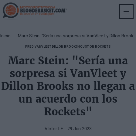
Skip
to
main
content
Breadcrumb
Inicio
Marc Stein: "Sería una sorpresa si VanVleet y Dillon Brooks no llegan a un acuerdo con los Rockets"
FRED VANVLEET
DILLON BROOKS
HOUSTON ROCKETS
Marc Stein: "Sería una
sorpresa si VanVleet y
Dillon Brooks no llegan a
un acuerdo con los
Rockets"
Víctor LF
- 29 Jun 2023