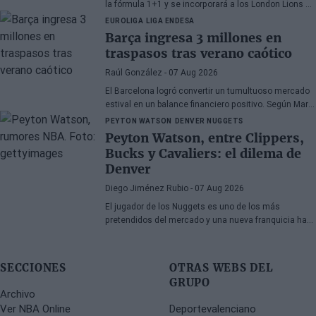
la fórmula 1+1 y se incorporará a los London Lions en
calidad de cedido durante la temporada 2026/27. El
EUROLIGA
LIGA ENDESA
base estadounidense continúa su proceso de
Barça ingresa 3 millones en
recuperación tras las lesiones sufridas en los
traspasos tras verano caótico
últimos meses.
Raúl González
- 07 Aug 2026
El Barcelona logró convertir un tumultuoso mercado
estival en un balance financiero positivo. Según Marc
Mundet, la sección azulgrana ingresó cerca de tres
PEYTON WATSON
DENVER NUGGETS
millones de euros procedentes de salidas de
Peyton Watson, entre Clippers,
jugadores, a pesar de un proceso de transferencias
Bucks y Cavaliers: el dilema de
marcado por la incertidumbre y los cambios de
Denver
última hora.
Diego Jiménez Rubio
- 07 Aug 2026
El jugador de los Nuggets es uno de los más
pretendidos del mercado y una nueva franquicia ha
entrado en la puja.
SECCIONES
OTRAS WEBS DEL
GRUPO
Archivo
Ver NBA Online
Deportevalenciano