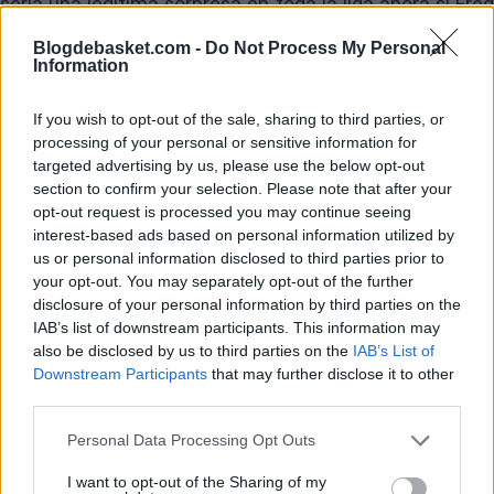
sería una legítima sorpresa en toda la liga ahora si Fred
VanVleet y Dillon Brooks no llegan a acuerdos verbales
Blogdebasket.com -
Do Not Process My Personal
Information
para unirse a los Houston Rockets el viernes por la
noche. Se espera que VanVleet reciba una oferta de dos
If you wish to opt-out of the sale, sharing to third parties, or
años de Houston por un valor máximo previsto de 83,6
processing of your personal or sensitive information for
targeted advertising by us, please use the below opt-out
millones de dólares. Brooks ha sido considerado durante
section to confirm your selection. Please note that after your
opt-out request is processed you may continue seeing
días como un agente libre aún más probable para unirse
interest-based ads based on personal information utilized by
a los Rockets, también en un acuerdo de dos años en el
us or personal information disclosed to third parties prior to
your opt-out. You may separately opt-out of the further
rango de 14 a $16 millones anuales."
disclosure of your personal information by third parties on the
IAB’s list of downstream participants. This information may
also be disclosed by us to third parties on the
IAB’s List of
Downstream Participants
that may further disclose it to other
third parties.
Personal Data Processing Opt Outs
I want to opt-out of the Sharing of my