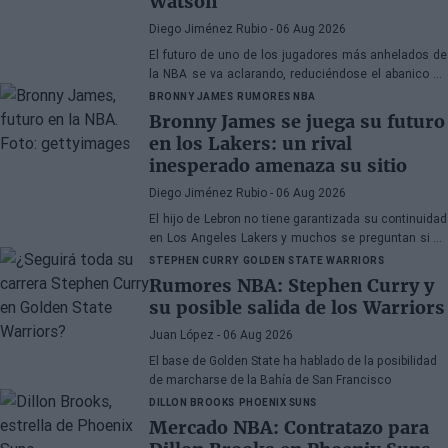
Watson
Diego Jiménez Rubio
- 06 Aug 2026
El futuro de uno de los jugadores más anhelados de
la NBA se va aclarando, reduciéndose el abanico de
franquicias candidatas a tres.
BRONNY JAMES
RUMORES NBA
Bronny James se juega su futuro
en los Lakers: un rival
inesperado amenaza su sitio
Diego Jiménez Rubio
- 06 Aug 2026
El hijo de Lebron no tiene garantizada su continuidad
en Los Angeles Lakers y muchos se preguntan si ha
hecho méritos para seguir en la NBA.
STEPHEN CURRY
GOLDEN STATE WARRIORS
Rumores NBA: Stephen Curry y
su posible salida de los Warriors
Juan López
- 06 Aug 2026
El base de Golden State ha hablado de la posibilidad
de marcharse de la Bahía de San Francisco
DILLON BROOKS
PHOENIX SUNS
Mercado NBA: Contratazo para