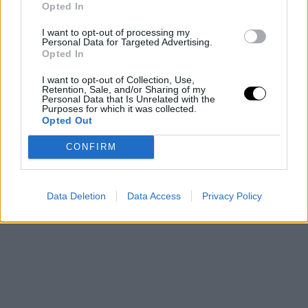
Opted In
Knicks por el título
I want to opt-out of processing my
Personal Data for Targeted Advertising.
La serie enfrentará a una de las grandes revelaciones
Opted In
de la liga, liderada por Victor Wembanyama, contra unos
I want to opt-out of Collection, Use,
Retention, Sale, and/or Sharing of my
Knicks que regresan a unas Finales NBA con la
Personal Data that Is Unrelated with the
Purposes for which it was collected.
posibilidad de conquistar su primer campeonato desde
Opted Out
1973.
CONFIRM
Data Deletion
Data Access
Privacy Policy