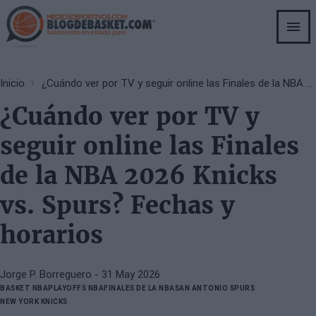
Skip
to
main
content
Breadcrumb
Inicio
¿Cuándo ver por TV y seguir online las Finales de la NBA 2026 Knicks vs. Spurs? Fechas y horarios
¿Cuándo ver por TV y
seguir online las Finales
de la NBA 2026 Knicks
vs. Spurs? Fechas y
horarios
Jorge P. Borreguero
- 31 May 2026
BASKET NBA
PLAYOFFS NBA
FINALES DE LA NBA
SAN ANTONIO SPURS
NEW YORK KNICKS