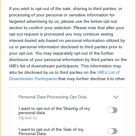
fechas y horarios
If you wish to opt-out of the sale, sharing to third parties, or
(CET)
processing of your personal or sensitive information for
targeted advertising by us, please use the below opt-out
Game 1:
miércoles 3 a jueves 4 de junio — 2:30 h
section to confirm your selection. Please note that after your
opt-out request is processed you may continue seeing
Game 2:
viernes 5 a sábado 6 de junio — 2:30 h
interest-based ads based on personal information utilized by
Game 3:
lunes 8 a martes 9 de junio — 2:30 h
us or personal information disclosed to third parties prior to
your opt-out. You may separately opt-out of the further
Game 4:
miércoles 10 a jueves 11 de junio — 2:30 h
disclosure of your personal information by third parties on the
*Game 5:
sábado 13 a domingo 14 de junio — 2:30 h
IAB’s list of downstream participants. This information may
also be disclosed by us to third parties on the
IAB’s List of
*Game 6:
martes 16 a miércoles 17 de junio — 2:30 h
Downstream Participants
that may further disclose it to other
*Game 7:
viernes 19 a sábado 20 de junio — 2:30 h
third parties.
* Solo si es necesario.
Personal Data Processing Opt Outs
I want to opt-out of the Sharing of my
Image
personal data.
Opted In
Wembanyama vs.
I want to opt-out of the Sale of my
Personal Data.