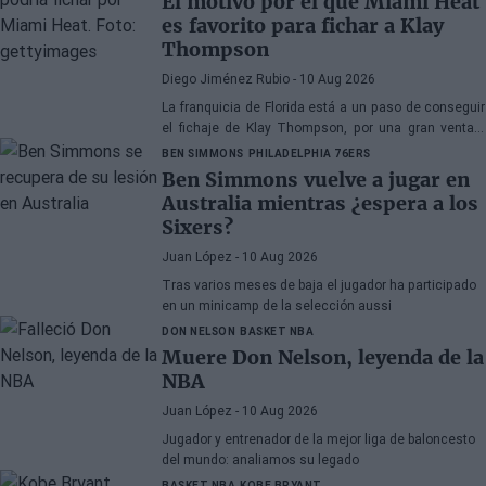
El motivo por el que Miami Heat
es favorito para fichar a Klay
Thompson
Diego Jiménez Rubio
- 10 Aug 2026
La franquicia de Florida está a un paso de conseguir
el fichaje de Klay Thompson, por una gran ventaja
competitiva en la puja por él respecto a los Lakers.
BEN SIMMONS
PHILADELPHIA 76ERS
Ben Simmons vuelve a jugar en
Australia mientras ¿espera a los
Sixers?
Juan López
- 10 Aug 2026
Tras varios meses de baja el jugador ha participado
en un minicamp de la selección aussi
DON NELSON
BASKET NBA
Muere Don Nelson, leyenda de la
NBA
Juan López
- 10 Aug 2026
Jugador y entrenador de la mejor liga de baloncesto
del mundo: analiamos su legado
BASKET NBA
KOBE BRYANT