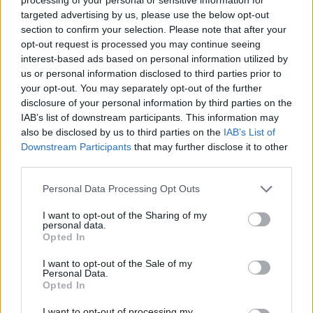
selección para los equipos All-NBA.
targeted advertising by us, please use the below opt-out
section to confirm your selection. Please note that after your
Teniendo en cuenta el rendimiento que ya ha mostrado
opt-out request is processed you may continue seeing
interest-based ads based on personal information utilized by
Wembanyama desde su llegada a la competición,
us or personal information disclosed to third parties prior to
muchos analistas consideran perfectamente realista
your opt-out. You may separately opt-out of the further
disclosure of your personal information by third parties on the
que termine alcanzando los requisitos necesarios para
IAB’s list of downstream participants. This information may
activar esos incentivos.
also be disclosed by us to third parties on the
IAB’s List of
Downstream Participants
that may further disclose it to other
Los Spurs tienen clara su
third parties.
hoja de ruta
Personal Data Processing Opt Outs
Existen pocas decisiones más sencillas para una
I want to opt-out of the Sharing of my
personal data.
franquicia que ofrecer el máximo contrato posible a un
Opted In
jugador como Victor Wembanyama.
I want to opt-out of the Sale of my
Personal Data.
Opted In
San Antonio lleva años buscando una nueva
I want to opt-out of processing my