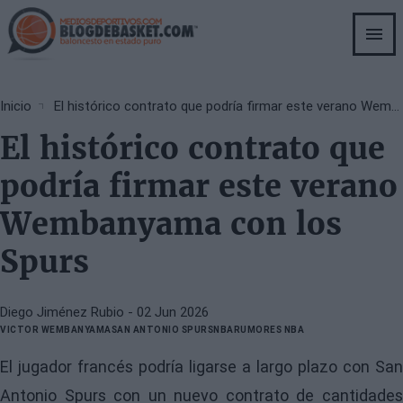
Skip
to
main
content
Breadcrumb
Inicio
El histórico contrato que podría firmar este verano Wembanyama con los Spurs
El histórico contrato que
podría firmar este verano
Wembanyama con los
Spurs
Diego Jiménez Rubio
- 02 Jun 2026
VICTOR WEMBANYAMA
SAN ANTONIO SPURS
NBA
RUMORES NBA
El jugador francés podría ligarse a largo plazo con San
Antonio Spurs con un nuevo contrato de cantidades