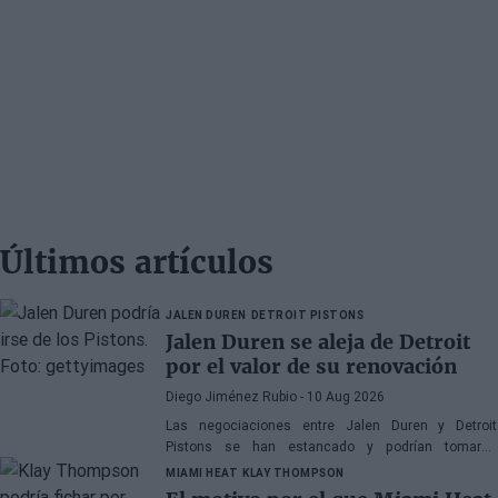
Últimos artículos
JALEN DUREN
DETROIT PISTONS
Jalen Duren se aleja de Detroit
por el valor de su renovación
Diego Jiménez Rubio
- 10 Aug 2026
Las negociaciones entre Jalen Duren y Detroit
Pistons se han estancado y podrían tomarse
decisiones drásticas próximamente.
MIAMI HEAT
KLAY THOMPSON