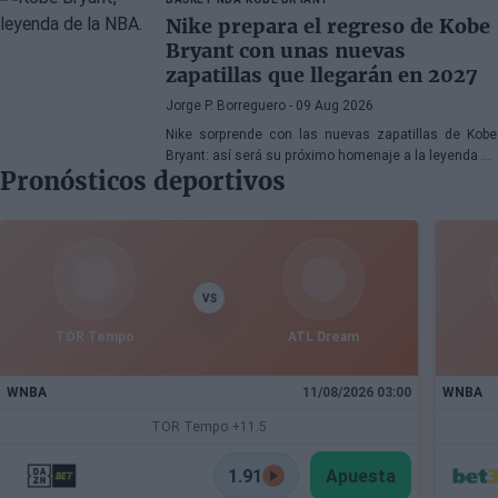
Nike prepara el regreso de Kobe
Bryant con unas nuevas
zapatillas que llegarán en 2027
Jorge P. Borreguero
- 09 Aug 2026
Nike sorprende con las nuevas zapatillas de Kobe
Bryant: así será su próximo homenaje a la leyenda de
Pronósticos deportivos
los Lakers
VS
TOR Tempo
ATL Dream
WNBA
11/08/2026 03:00
WNBA
TOR Tempo +11.5
1.91
Apuesta