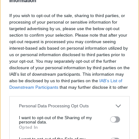
Information
en el primer partido de la serie (con sólo cuatro tiros
libres), los texanos ya habían convencido a numerosos
If you wish to opt-out of the sale, sharing to third parties, or
processing of your personal or sensitive information for
rivales de que van en serio con su plan de convertirse en
targeted advertising by us, please use the below opt-out
uno de los candidatos a hacerse con la Barba durante el
section to confirm your selection. Please note that after your
opt-out request is processed you may continue seeing
mercado NBA
.
interest-based ads based on personal information utilized by
us or personal information disclosed to third parties prior to
your opt-out. You may separately opt-out of the further
disclosure of your personal information by third parties on the
IAB’s list of downstream participants. This information may
also be disclosed by us to third parties on the
IAB’s List of
Downstream Participants
that may further disclose it to other
third parties.
Personal Data Processing Opt Outs
I want to opt-out of the Sharing of my
personal data.
Opted In
I want to opt-out of the Sale of my