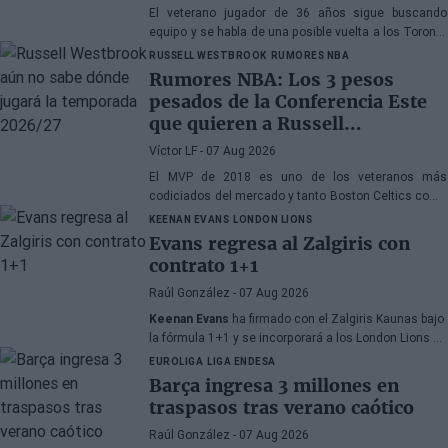
El veterano jugador de 36 años sigue buscando
equipo y se habla de una posible vuelta a los Toronto
Raptors o San Antonio Spurs, mientras Denver
RUSSELL WESTBROOK
RUMORES NBA
Nuggets también forma parte de la ecuación
Rumores NBA: Los 3 pesos
pesados de la Conferencia Este
que quieren a Russell
Westbrook
Víctor LF
- 07 Aug 2026
El MVP de 2018 es uno de los veteranos más
codiciados del mercado y tanto Boston Celtics como
Cleveland Cavaliers y Detroit Pistons estarían
KEENAN EVANS
LONDON LIONS
interesados en hacerse con sus servicios
Evans regresa al Zalgiris con
contrato 1+1
Raúl González
- 07 Aug 2026
Keenan Evans
ha firmado con el Zalgiris Kaunas bajo
la fórmula 1+1 y se incorporará a los London Lions en
calidad de cedido durante la temporada 2026/27. El
EUROLIGA
LIGA ENDESA
base estadounidense continúa su proceso de
Barça ingresa 3 millones en
recuperación tras las lesiones sufridas en los
traspasos tras verano caótico
últimos meses.
Raúl González
- 07 Aug 2026