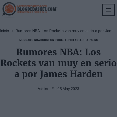
Skip
to
main
content
Breadcrumb
Inicio
Rumores NBA: Los Rockets van muy en serio a por James Harden
MERCADO NBA
HOUSTON ROCKETS
PHILADELPHIA 76ERS
Rumores NBA: Los
Rockets van muy en serio
a por James Harden
Víctor LF
- 05 May 2023