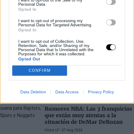
Personal Data.
Opted In
I want to opt-out of processing my
Personal Data for Targeted Advertising.
Opted In
I want to opt-out of Collection, Use,
Retention, Sale, and/or Sharing of my
Personal Data that Is Unrelated with the
Purposes for which it was collected.
Opted Out
CONFIRM
Últimos artículos
Data Deletion
Data Access
Privacy Policy
DEMAR DEROZAN
RUMORES NBA
Rumores NBA: Las 3 franquicias
que están muy atentas a la
situación de DeMar DeRozan
Víctor LF
- 07 Aug 2026