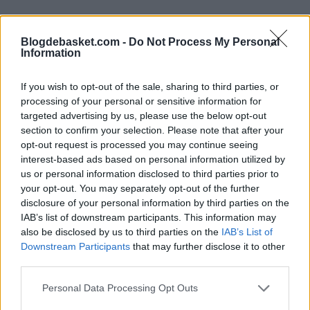
Blogdebasket.com -
Do Not Process My Personal
Information
Sin embargo, pese al enorme impacto económico de la
If you wish to opt-out of the sale, sharing to third parties, or
oferta, el jugador de 25 años ha optado por mantener el
processing of your personal or sensitive information for
targeted advertising by us, please use the below opt-out
foco en el tramo decisivo de la temporada con el
section to confirm your selection. Please note that after your
Fenerbahçe. Su prioridad inmediata pasa por intentar
opt-out request is processed you may continue seeing
interest-based ads based on personal information utilized by
conquistar la segunda Euroliga de la historia del club y
us or personal information disclosed to third parties prior to
seguir creciendo en uno de los proyectos más
your opt-out. You may separately opt-out of the further
disclosure of your personal information by third parties on the
competitivos del continente. Además, recientemente
IAB’s list of downstream participants. This information may
renovó su contrato con la entidad turca, una decisión
also be disclosed by us to third parties on the
IAB’s List of
Downstream Participants
that may further disclose it to other
que prácticamente cerró cualquier posibilidad de
third parties.
aterrizar en la NCAA de cara al próximo curso.
Personal Data Processing Opt Outs