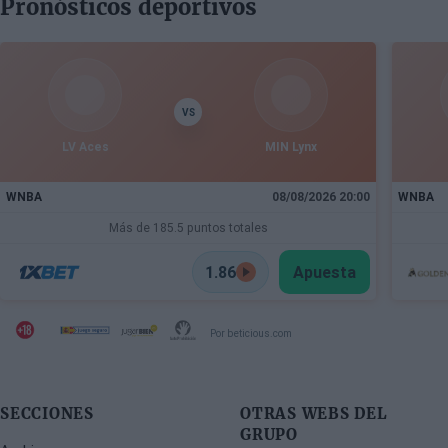
Pronósticos deportivos
calidad de cedido durante la temporada 2026/27. El
base estadounidense continúa su proceso de
recuperación tras las lesiones sufridas en los
últimos meses.
VS
LV Aces
MIN Lynx
WNBA
08/08/2026 20:00
WNBA
Más de 185.5 puntos totales
1.86
Apuesta
Por beticious.com
SECCIONES
OTRAS WEBS DEL
GRUPO