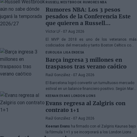
Raptors o San Antonio Spurs, mientras Denver
RUSSELL WESTBROOK
RUMORES NBA
Nuggets también forma parte de la ecuación
Rumores NBA: Los 3 pesos
pesados de la Conferencia Este
que quieren a Russell
Westbrook
Víctor LF
- 07 Aug 2026
El MVP de 2018 es uno de los veteranos más
codiciados del mercado y tanto Boston Celtics como
Cleveland Cavaliers y Detroit Pistons estarían
EUROLIGA
LIGA ENDESA
interesados en hacerse con sus servicios
Barça ingresa 3 millones en
traspasos tras verano caótico
Raúl González
- 07 Aug 2026
El Barcelona logró convertir un tumultuoso mercado
estival en un balance financiero positivo. Según Marc
Mundet, la sección azulgrana ingresó cerca de tres
KEENAN EVANS
LONDON LIONS
millones de euros procedentes de salidas de
Evans regresa al Zalgiris con
jugadores, a pesar de un proceso de transferencias
contrato 1+1
marcado por la incertidumbre y los cambios de
última hora.
Raúl González
- 07 Aug 2026
Keenan Evans
ha firmado con el Zalgiris Kaunas bajo
la fórmula 1+1 y se incorporará a los London Lions en