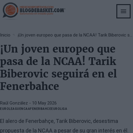
Skip
to
main
content
Breadcrumb
Inicio
¡Un joven europeo que pasa de la NCAA! Tarik Biberovic seguirá en el Fenerbahce
¡Un joven europeo que
pasa de la NCAA! Tarik
Biberovic seguirá en el
Fenerbahce
Raúl González
- 10 May 2026
EUROLEAGUE
NCAA
FENERBAHCE
EUROLIGA
El alero de Fenerbahçe, Tarik Biberovic, desestima
propuesta de la NCAA a pesar de su gran interés en él.