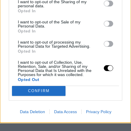
Futuro abierto
I want to opt-out of the Sharing of my
personal data.
Opted In
Eso no significa que el futuro de Biberovic esté
completamente definido. El jugador sigue despertando
I want to opt-out of the Sale of my
Personal Data.
interés en la NBA y su nombre continúa apareciendo en
Opted In
el radar de varias franquicias estadounidenses. Por ello,
I want to opt-out of processing my
Personal Data for Targeted Advertising.
una vez finalice la temporada, deberá tomar una
Opted In
decisión importante sobre el siguiente paso de su
I want to opt-out of Collection, Use,
Retention, Sale, and/or Sharing of my
carrera: continuar liderando su crecimiento en el
Personal Data that Is Unrelated with the
Purposes for which it was collected.
Fenerbahçe Beko o dar definitivamente el salto a la
Opted Out
NBA. Lo que parece claro es que, al menos por ahora, el
CONFIRM
proyecto deportivo y la ambición competitiva han
pesado más que la multimillonaria propuesta llegada
Data Deletion
Data Access
Privacy Policy
desde el baloncesto universitario estadounidense.