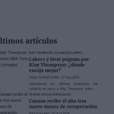
ltimos artículos
KLAY THOMPSON
LOS ANGELES LAKERS
Lakers y Heat pugnan por
Klay Thompson: ¿dónde
encaja mejor?
Diego Jiménez Rubio
- 07 Aug 2026
Desvelamos las últimas novedades del
culebrón en torno a Klay Thompson sobre su
posible destino.
CRVENA ZVEZDA
EUROLEAGUE
Canaan recibe el alta tras
nueve meses de recuperación
Raúl González
- 07 Aug 2026