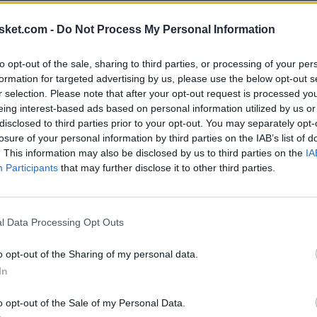
os extremos de la cancha y lo hacían en una NBA
pintura.
sket.com -
Do Not Process My Personal Information
 una creatividad ofensiva irrepetible para alguien
to opt-out of the sale, sharing to third parties, or processing of your per
formation for targeted advertising by us, please use the below opt-out s
rrecta y su lectura del juego es seguramente la
r selection. Please note that after your opt-out request is processed y
ace absolutamente todo. Puede anotar, generar,
eing interest-based ads based on personal information utilized by us or
disclosed to third parties prior to your opt-out. You may separately opt-
losure of your personal information by third parties on the IAB’s list of
. This information may also be disclosed by us to third parties on the
IA
os los tiempos, para mí la pregunta no puede
Participants
that may further disclose it to other third parties.
 La verdadera cuestión es: ¿qué impacto tiene
l Data Processing Opt Outs
ante respecto a los grandes nombres históricos.
o opt-out of the Sharing of my personal data.
presencias defensivas. Cambiaban partidos desde
In
co. Jokic, en cambio, nunca ha destacado por eso y
o opt-out of the Sale of my Personal Data.
 de Denver en determinadas eliminatorias.