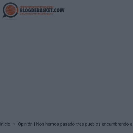
Skip
to
main
content
Breadcrumb
Inicio
Opinión | Nos hemos pasado tres pueblos encumbrando a 