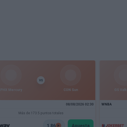
VS
PHX Mercury
CON Sun
GS Valk
08/08/2026 02:30
WNBA
Más de 173.5 puntos totales
1.86
Apuesta