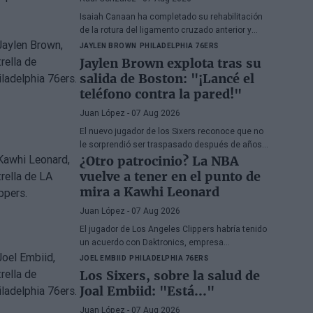
Isaiah Canaan ha completado su rehabilitación
de la rotura del ligamento cruzado anterior y
cuenta con autorización médica para retomar
JAYLEN BROWN
PHILADELPHIA 76ERS
todas las actividades de baloncesto. El veterano
Jaylen Brown explota tras su
base de 35 años busca regresar a la
Euroliga
salida de Boston: "¡Lancé el
tras el paréntesis forzado de la temporada
teléfono contra la pared!"
2025-26.
Juan López
- 07 Aug 2026
El nuevo jugador de los Sixers reconoce que no
le sorprendió ser traspasado después de años
apareciendo en rumores, aunque admite su
¿Otro patrocinio? La NBA
decepción por la manera en la que los Celtics
vuelve a tener en el punto de
gestionaron la situación.
mira a Kawhi Leonard
Juan López
- 07 Aug 2026
El jugador de Los Angeles Clippers habría tenido
un acuerdo con Daktronics, empresa
responsable del videomarcador del Intuit Dome
JOEL EMBIID
PHILADELPHIA 76ERS
Los Sixers, sobre la salud de
Joal Embiid: "Está..."
Juan López
- 07 Aug 2026