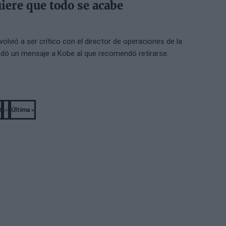
iere que todo se acabe
volvió a ser crítico con el director de operaciones de la
dó un mensaje a Kobe al que recomendó retirarse.
8
››
Última »
a
ágina
Next
Last
page
page