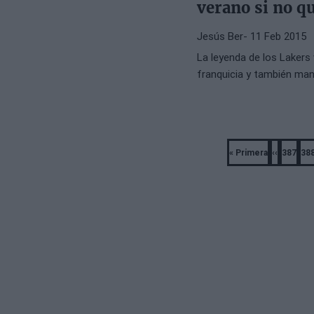
verano si no qu
Jesús Ber
- 11 Feb 2015
La leyenda de los Lakers 
franquicia y también man
Pagination
« Primera
‹‹
387
38
First
Previous
Págin
P
page
page