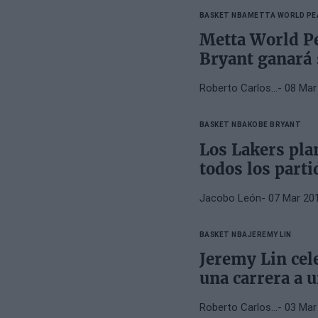
BASKET NBA
METTA WORLD PE
Metta World Pe
Bryant ganará 
Roberto Carlos…
- 08 Mar
BASKET NBA
KOBE BRYANT
Los Lakers pla
todos los part
Jacobo León
- 07 Mar 20
BASKET NBA
JEREMY LIN
Jeremy Lin cel
una carrera a 
Roberto Carlos…
- 03 Mar