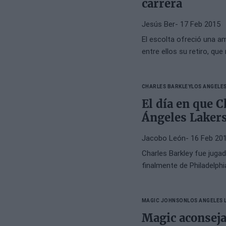
carrera
Jesús Ber
- 17 Feb 2015
El escolta ofreció una a
entre ellos su retiro, que
CHARLES BARKLEY
LOS ANGELE
El día en que C
Ángeles Laker
Jacobo León
- 16 Feb 20
Charles Barkley fue juga
finalmente de Philadelph
MAGIC JOHNSON
LOS ANGELES 
Magic aconseja