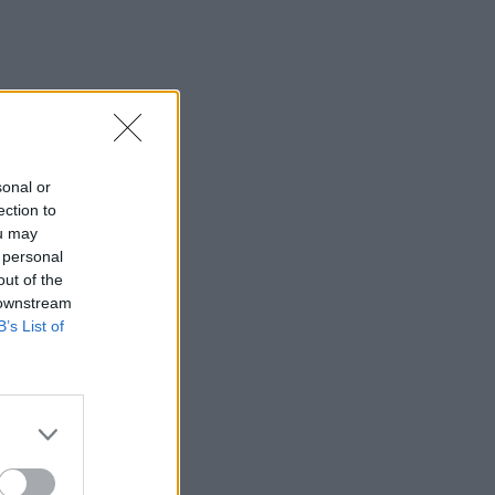
sonal or
ection to
ou may
 personal
out of the
 downstream
B’s List of