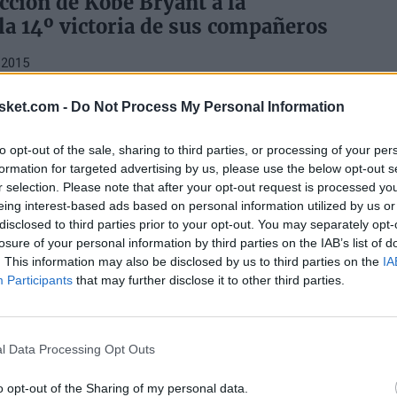
cción de Kobe Bryant a la
 la 14º victoria de sus compañeros
 2015
sket.com -
Do Not Process My Personal Information
BRYANT
ega que vaya a retirarse la próxima
to opt-out of the sale, sharing to third parties, or processing of your per
formation for targeted advertising by us, please use the below opt-out s
r selection. Please note that after your opt-out request is processed y
 2015
eing interest-based ads based on personal information utilized by us or
disclosed to third parties prior to your opt-out. You may separately opt-
que no piensa todavía en eso. "Quiero que se me trate
losure of your personal information by third parties on the IAB’s list of
 tour de despedida. No es mi estilo".
. This information may also be disclosed by us to third parties on the
IA
Participants
that may further disclose it to other third parties.
OOK
ha empezado a reclutar a Russell
l Data Processing Opt Outs
 los Lakers
o opt-out of the Sharing of my personal data.