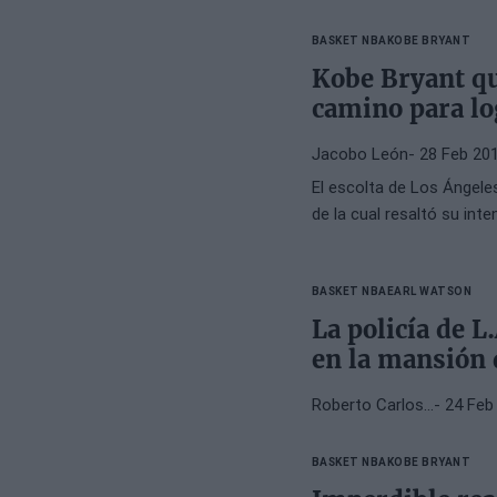
BASKET NBA
KOBE BRYANT
Kobe Bryant qu
camino para lo
Jacobo León
- 28 Feb 20
El escolta de Los Ángele
de la cual resaltó su inte
BASKET NBA
EARL WATSON
La policía de L
en la mansión 
Roberto Carlos…
- 24 Feb
BASKET NBA
KOBE BRYANT