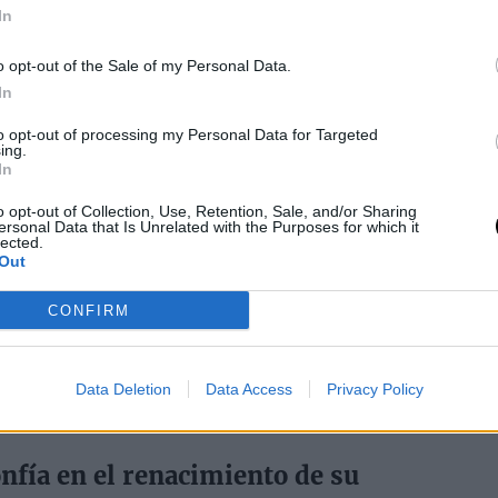
 2015
In
lebre seguidor de los Lakers y habitual en el Staples Center,
como agente libre en 2017.
o opt-out of the Sale of my Personal Data.
In
to opt-out of processing my Personal Data for Targeted
ing.
In
o opt-out of Collection, Use, Retention, Sale, and/or Sharing
 sicera en una entrevista con GQ y
ersonal Data that Is Unrelated with the Purposes for which it
lected.
 'haters'
Out
 2015
CONFIRM
ellas en la NBA que no quieren jugar con él. "Se sienten
o les necesitan".
Data Deletion
Data Access
Privacy Policy
nfía en el renacimiento de su