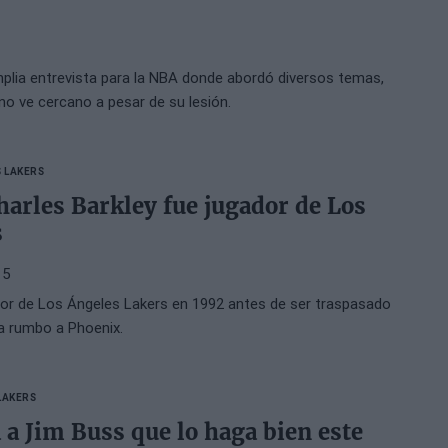
mplia entrevista para la NBA donde abordó diversos temas,
 no ve cercano a pesar de su lesión.
S LAKERS
harles Barkley fue jugador de Los
s
15
dor de Los Ángeles Lakers en 1992 antes de ser traspasado
ia rumbo a Phoenix.
LAKERS
 a Jim Buss que lo haga bien este